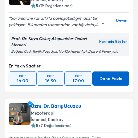
5
(
19
Değerlendirme)
Sorunlarımı rahatlıkla paylaşabildiğim dost bir
Devamı
yaklaşım. Bıkmadan usanmadan yaptığı detaylı...
Prof. Dr. Kaya Özkuş Akupunktur Tedavi
Haritada Göster
Merkezi
Bağdat Cad. Tevfik Paşa Sok. No:126 Hayat Apt. Daire: 6 Feneryolu
En Yakın Saatler
Yarın
Yarın
Yarın
Daha Fazla
16:00
16:30
17:00
Uzm. Dr. Barış Ucuzcu
Mezoterapi
İstanbul
, Kadıköy
5
(
7
Değerlendirme)