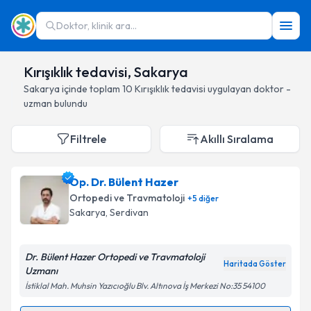
Doktor, klinik ara...
Kırışıklık tedavisi, Sakarya
Sakarya
içinde toplam
10
Kırışıklık tedavisi
uygulayan doktor -
uzman bulundu
Filtrele
Akıllı Sıralama
Op. Dr. Bülent Hazer
Ortopedi ve Travmatoloji
+
5
diğer
Sakarya
, Serdivan
Dr. Bülent Hazer Ortopedi ve Travmatoloji
Haritada Göster
Uzmanı
İstiklal Mah. Muhsin Yazıcıoğlu Blv. Altınova İş Merkezi No:35 54100