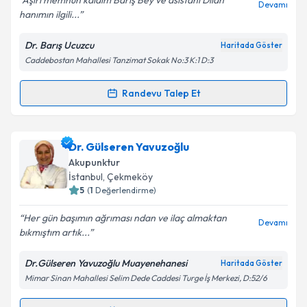
Aşırı memnun kaldım Barış Bey ve asistanı Dilan
Devamı
hanımın ilgili...
Dr. Barış Ucuzcu
Haritada Göster
Caddebostan Mahallesi Tanzimat Sokak No:3 K:1 D:3
Randevu Talep Et
Randevu Takvimi Talebi
Uzm. Dr. Barış Ucuzcu
için randevu takvimi talebi
Dr. Gülseren Yavuzoğlu
oluşturun. Size bu uzmandan randevu almanız için bir
Akupunktur
takvim hazırlandığında e-posta ile bilgilendireceğiz.
İstanbul
, Çekmeköy
5
(
1
Değerlendirme)
E-posta Adresiniz
Her gün başımın ağrıması ndan ve ilaç almaktan
Devamı
bıkmıştım artık...
Dr.Gülseren Yavuzoğlu Muayenehanesi
Haritada Göster
Kişisel verilerimin işlenmesine ilişkin
Aydınlatma
Mimar Sinan Mahallesi Selim Dede Caddesi Turge İş Merkezi, D:52/6
Metni
'ni okudum ve kişisel verilerimin belirtilen
kapsamda işlenmesini kabul ediyorum.