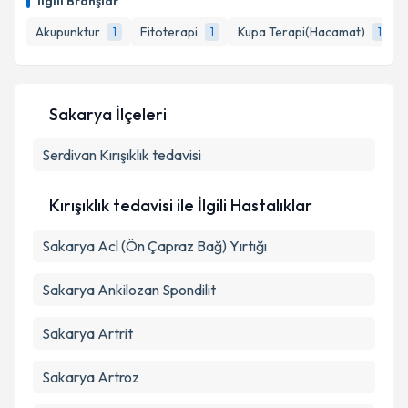
İlgili Branşlar
takvim hazırlandığında e-posta ile bilgilendireceğiz.
Takvim Talebini Gönder
Akupunktur
Fitoterapi
Kupa Terapi(Hacamat)
1
1
1
E-posta Adresiniz
Sakarya İlçeleri
Kişisel verilerimin işlenmesine ilişkin
Aydınlatma
Serdivan
Metni
Kırışıklık tedavisi
'ni okudum ve kişisel verilerimin belirtilen
kapsamda işlenmesini kabul ediyorum.
Kırışıklık tedavisi ile İlgili Hastalıklar
Takvim Talebini Gönder
Sakarya Acl (Ön Çapraz Bağ) Yırtığı
Sakarya Ankilozan Spondilit
Sakarya Artrit
Sakarya Artroz