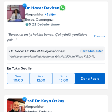
Dr. Hacer Deviren
Akupunktur
+
3
diğer
Bursa
, Osmangazi
5
(
28
Değerlendirme)
Bursa nın en iyi hekimi bence. Çok yönlü, yenilikleri
Devamı
çok...
Dr. Hacer DEVİREN Muayenehanesi
Haritada Göster
Yeni Karaman Mahallesi Mudanya Yolu No:150 Umi Plaza K:2 D:14,
En Yakın Saatler
Yarın
Yarın
Yarın
Daha Fazla
10:00
12:30
13:00
Prof. Dr. Kaya Özkuş
Akupunktur
İstanbul
, Kadıköy