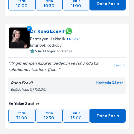
Yarın
Yarın
Yarın
Daha Fazla
10:00
10:30
11:00
Dr. Rana Ecevit
Pratisyen Hekimlik
+
4
diğer
İstanbul
, Kadıköy
5
(
40
Değerlendirme)
İlk gitmemden itibaren bedenim ve ruhumda bir
Devamı
rahatlama hissettim. Çok...
Rana Ecevit
Haritada Göster
Bağdat cad 117 K:2 D:11
En Yakın Saatler
Yarın
Yarın
Yarın
Daha Fazla
12:00
12:30
13:00