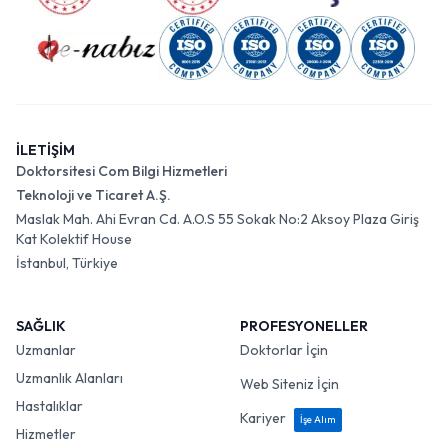
İLETİŞİM
Doktorsitesi Com Bilgi Hizmetleri
Teknoloji ve Ticaret A.Ş.
Maslak Mah. Ahi Evran Cd. A.O.S 55 Sokak No:2 Aksoy Plaza Giriş
Kat Kolektif House
İstanbul, Türkiye
SAĞLIK
PROFESYONELLER
Uzmanlar
Doktorlar İçin
Uzmanlık Alanları
Web Siteniz İçin
Hastalıklar
Kariyer
İşe Alım
Hizmetler