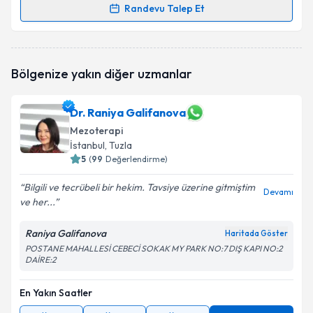
Randevu Talep Et
Randevu Takvimi Talebi
Op. Dr. Bülent Hazer
için randevu takvimi talebi
Bölgenize yakın diğer uzmanlar
oluşturun. Size bu uzmandan randevu almanız için bir
takvim hazırlandığında e-posta ile bilgilendireceğiz.
Dr. Raniya Galifanova
E-posta Adresiniz
Mezoterapi
İstanbul
, Tuzla
5
(
99
Değerlendirme)
Kişisel verilerimin işlenmesine ilişkin
Aydınlatma
Bilgili ve tecrübeli bir hekim. Tavsiye üzerine gitmiştim
Devamı
Metni
'ni okudum ve kişisel verilerimin belirtilen
ve her...
kapsamda işlenmesini kabul ediyorum.
Raniya Galifanova
Haritada Göster
POSTANE MAHALLESİ CEBECİ SOKAK MY PARK NO:7 DIŞ KAPI NO:2
Takvim Talebini Gönder
DAİRE:2
En Yakın Saatler