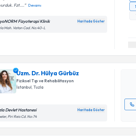
urduk. Fzt....
Devamı
zyoNORM Fizyoterapi Klinik
Haritada Göster
la Mah. Vatan Cad. No:40-L
Randevu T
Uzm. Dr. 
Size bu uzm
Uzm. Dr. Hülya Gürbüz
hazırlandığ
Fiziksel Tıp ve Rehabilitasyon
E-posta Ad
İstanbul
, Tuzla
zla Devlet Hastanesi
Haritada Göster
Kişisel
eler, Piri Reis Cd. No:74
okudum
Randevu T
işlenm