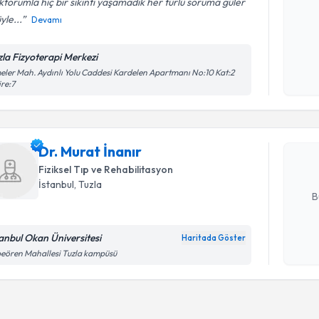
torumla hiç bir sıkıntı yaşamadık her türlü soruma güler
yle...
Devamı
Kişisel
zla Fizyoterapi Merkezi
okudum
Randevu T
eler Mah. Aydınlı Yolu Caddesi Kardelen Apartmanı No:10 Kat:2
işlenm
re:7
Dr. Murat 
uzmandan ra
Dr. Murat İnanır
posta ile bi
Fiziksel Tıp ve Rehabilitasyon
E-posta Ad
İstanbul
, Tuzla
B
tanbul Okan Üniversitesi
Haritada Göster
Kişisel
eören Mahallesi Tuzla kampüsü
okudum
işlenm