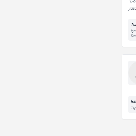
Dok
yüzü
Tu
İçm
Dai
İs
Tep