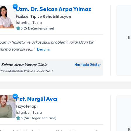
Uzm. Dr. 
Uzm. Dr. Selcan Arpa Yılmaz
oluşturun. 
Fiziksel Tıp ve Rehabilitasyon
hazırlandığ
İstanbul
, Tuzla
5
(
5
Değerlendirme)
E-posta Ad
B
amın halsizlik ve uykusuzluk problemi vardı.Uzun bir
tırma sonrası ve...
Devamı
Kişisel
okudum
. Selcan Arpa Yılmaz Clinic
Haritada Göster
işlenm
tane Mahallesi Vakkas Sokak No:7
Randevu T
Fzt. Nurgül Avcı
Fzt. Nurgü
uzmandan ra
Fizyoterapi
posta ile bi
İstanbul
, Tuzla
5
(
56
Değerlendirme)
E-posta Ad
B