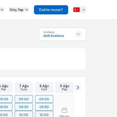
Giriş Yap
Doktor musun?
Sıralama
Akıllı Sıralama
6 Ağu
7 Ağu
8 Ağu
9 Ağu
Per
Cum
Cmt
Paz
09:00
09:00
09:00
09:30
09:30
09:30
10:00
10:00
10:00
Takvim