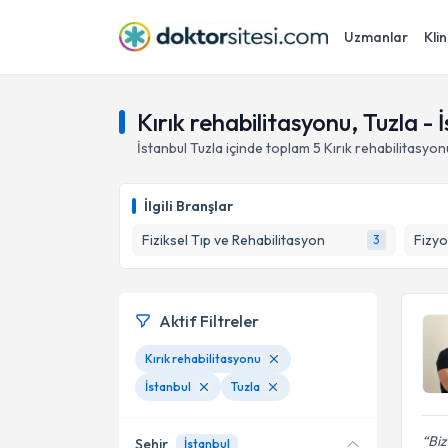
Uzmanlar
Klin
Kırık rehabilitasyonu, Tuzla - 
İstanbul
Tuzla
içinde toplam
5
Kırık rehabilitasyon
İlgili Branşlar
Fiziksel Tıp ve Rehabilitasyon
Fizyo
3
Aktif Filtreler
Kırık rehabilitasyonu
İstanbul
Tuzla
Biz
Şehir
İstanbul