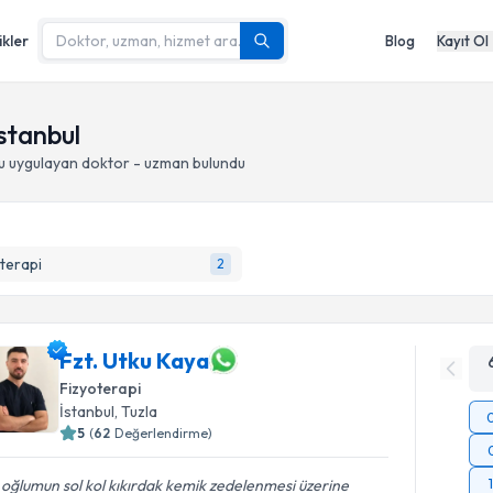
ikler
Blog
Kayıt Ol
İstanbul
u
uygulayan doktor - uzman bulundu
terapi
2
Fzt. Utku Kaya
Fizyoterapi
İstanbul
, Tuzla
5
(
62
Değerlendirme)
 oğlumun sol kol kıkırdak kemik zedelenmesi üzerine