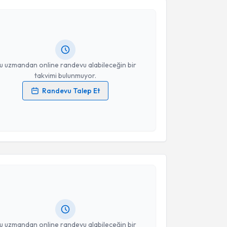
Selcan Arpa Yılmaz
için randevu takvimi talebi
Takvim Talebini Gönder
Size bu uzmandan randevu almanız için bir takvim
ında e-posta ile bilgilendireceğiz.
resiniz
u uzmandan online randevu alabileceğin bir
takvimi bulunmuyor.
Randevu Talep Et
 verilerimin işlenmesine ilişkin
Aydınlatma Metni
'ni
 ve kişisel verilerimin belirtilen kapsamda
esini kabul ediyorum.
akvimi Talebi
Takvim Talebini Gönder
l Avcı
için randevu takvimi talebi oluşturun. Size bu
ndevu almanız için bir takvim hazırlandığında e-
lgilendireceğiz.
resiniz
u uzmandan online randevu alabileceğin bir