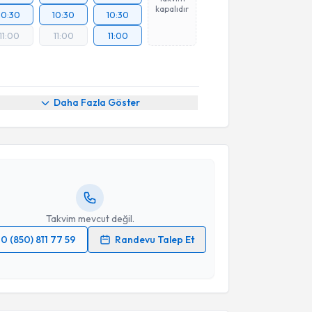
kapalıdır
10:30
10:30
10:30
11:00
11:00
11:00
akvimi Talebi
Daha Fazla Göster
Hülya Gürbüz
için randevu takvimi talebi oluşturun.
andan randevu almanız için bir takvim
ında e-posta ile bilgilendireceğiz.
resiniz
Takvim mevcut değil.
0 (850) 811 77 59
Randevu Talep Et
 verilerimin işlenmesine ilişkin
Aydınlatma Metni
'ni
 ve kişisel verilerimin belirtilen kapsamda
akvimi Talebi
esini kabul ediyorum.