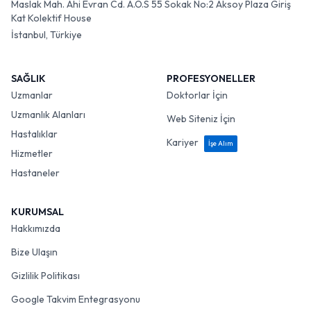
Maslak Mah. Ahi Evran Cd. A.O.S 55 Sokak No:2 Aksoy Plaza Giriş
Kat Kolektif House
İstanbul, Türkiye
SAĞLIK
PROFESYONELLER
Uzmanlar
Doktorlar İçin
Uzmanlık Alanları
Web Siteniz İçin
Hastalıklar
Kariyer
İşe Alım
Hizmetler
Hastaneler
KURUMSAL
Hakkımızda
Bize Ulaşın
Gizlilik Politikası
Google Takvim Entegrasyonu