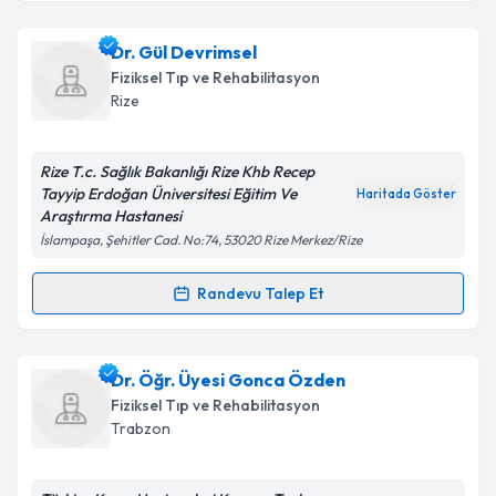
Takvim Talebini Gönder
Dr. Öğr. Üyesi Erhan Çapkın
için randevu takvimi
Dr. Gül Devrimsel
talebi oluşturun. Size bu uzmandan randevu almanız
Fiziksel Tıp ve Rehabilitasyon
için bir takvim hazırlandığında e-posta ile
Rize
bilgilendireceğiz.
E-posta Adresiniz
Rize T.c. Sağlık Bakanlığı Rize Khb Recep
Tayyip Erdoğan Üniversitesi Eğitim Ve
Haritada Göster
Araştırma Hastanesi
İslampaşa, Şehitler Cad. No:74, 53020 Rize Merkez/Rize
Kişisel verilerimin işlenmesine ilişkin
Aydınlatma
Metni
'ni okudum ve kişisel verilerimin belirtilen
Randevu Talep Et
Randevu Takvimi Talebi
kapsamda işlenmesini kabul ediyorum.
Dr. Gül Devrimsel
için randevu takvimi talebi
Dr. Öğr. Üyesi Gonca Özden
Takvim Talebini Gönder
oluşturun. Size bu uzmandan randevu almanız için bir
Fiziksel Tıp ve Rehabilitasyon
takvim hazırlandığında e-posta ile bilgilendireceğiz.
Trabzon
E-posta Adresiniz