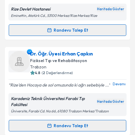
Rize Devlet Hastanesi
Haritada Göster
Eminettin, Atatürk Cd., 53100 Merkez/Rize Merkez/Rize
Kişisel verilerimin işlenmesine ilişkin
Aydınlatma
Metni
'ni okudum ve kişisel verilerimin belirtilen
kapsamda işlenmesini kabul ediyorum.
Randevu Talep Et
Randevu Takvimi Talebi
Takvim Talebini Gönder
Uzm. Dr. Pembegül Bozkurt
için randevu takvimi
Dr. Öğr. Üyesi Erhan Çapkın
talebi oluşturun. Size bu uzmandan randevu almanız
Fiziksel Tıp ve Rehabilitasyon
için bir takvim hazırlandığında e-posta ile
Trabzon
bilgilendireceğiz.
4.8
(
2
Değerlendirme)
E-posta Adresiniz
Devamı
Rize'den Hocaya de sol omuzunda ki ağrı sebebiyle ...
Karadeniz Teknik Üniversitesi Farabi Tıp
Haritada Göster
Fakültesi
Üniversite, Farabi Cd. No:66, 61080 Trabzon Merkez/Trabzon
Kişisel verilerimin işlenmesine ilişkin
Aydınlatma
Metni
'ni okudum ve kişisel verilerimin belirtilen
kapsamda işlenmesini kabul ediyorum.
Randevu Talep Et
Randevu Takvimi Talebi