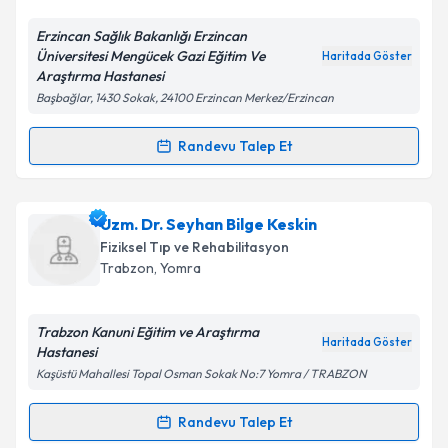
Erzincan Sağlık Bakanlığı Erzincan
Kişisel verilerimin işlenmesine ilişkin
Aydınlatma
Üniversitesi Mengücek Gazi Eğitim Ve
Haritada Göster
Metni
'ni okudum ve kişisel verilerimin belirtilen
Araştırma Hastanesi
kapsamda işlenmesini kabul ediyorum.
Başbağlar, 1430 Sokak, 24100 Erzincan Merkez/Erzincan
Takvim Talebini Gönder
Randevu Talep Et
Randevu Takvimi Talebi
Uzm. Dr. Nurdagül Aktaş
için randevu takvimi talebi
Uzm. Dr. Seyhan Bilge Keskin
oluşturun. Size bu uzmandan randevu almanız için bir
Fiziksel Tıp ve Rehabilitasyon
takvim hazırlandığında e-posta ile bilgilendireceğiz.
Trabzon
, Yomra
E-posta Adresiniz
Trabzon Kanuni Eğitim ve Araştırma
Haritada Göster
Hastanesi
Kaşüstü Mahallesi Topal Osman Sokak No:7 Yomra / TRABZON
Kişisel verilerimin işlenmesine ilişkin
Aydınlatma
Metni
'ni okudum ve kişisel verilerimin belirtilen
Randevu Talep Et
Randevu Takvimi Talebi
kapsamda işlenmesini kabul ediyorum.