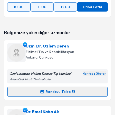
10:00
11:00
12:00
Daha Fazla
Bölgenize yakın diğer uzmanlar
Uzm. Dr. Özlem Deren
Fiziksel Tıp ve Rehabilitasyon
Ankara
, Çankaya
Özel Lokman Hekim Demet Tıp Merkezi
Haritada Göster
Vatan Cad. No: 81 Yenimahalle
Randevu Talep Et
Randevu Takvimi Talebi
Uzm. Dr. Özlem Deren
için randevu takvimi talebi
Dr. Emel Kaba Ak