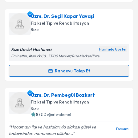
Uzm. Dr. Seyhan Bilge Keskin
için randevu takvimi
Uzm. Dr. Seçil Kapar Yavaşi
Takvim Talebini Gönder
talebi oluşturun. Size bu uzmandan randevu almanız
Fiziksel Tıp ve Rehabilitasyon
için bir takvim hazırlandığında e-posta ile
Rize
bilgilendireceğiz.
E-posta Adresiniz
Rize Devlet Hastanesi
Haritada Göster
Eminettin, Atatürk Cd., 53100 Merkez/Rize Merkez/Rize
Randevu Talep Et
Randevu Takvimi Talebi
Kişisel verilerimin işlenmesine ilişkin
Aydınlatma
Metni
'ni okudum ve kişisel verilerimin belirtilen
kapsamda işlenmesini kabul ediyorum.
Uzm. Dr. Seçil Kapar Yavaşi
için randevu takvimi
Uzm. Dr. Pembegül Bozkurt
talebi oluşturun. Size bu uzmandan randevu almanız
Fiziksel Tıp ve Rehabilitasyon
için bir takvim hazırlandığında e-posta ile
Takvim Talebini Gönder
Rize
bilgilendireceğiz.
5
(
2
Değerlendirme)
E-posta Adresiniz
Hocamızın ilgi ve hastalarıyla alakası güzel ve
Devamı
tedavisinden memnunun alllaha...