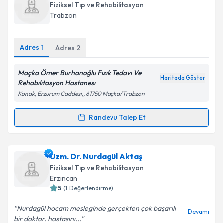
oluşturun. Size bu uzmandan randevu almanız için bir
Fiziksel Tıp ve Rehabilitasyon
takvim hazırlandığında e-posta ile bilgilendireceğiz.
Trabzon
E-posta Adresiniz
Adres
1
Adres
2
Maçka Ömer Burhanoğlu Fızık Tedavı Ve
Haritada Göster
Kişisel verilerimin işlenmesine ilişkin
Aydınlatma
Rehabılıtasyon Hastanesı
Metni
'ni okudum ve kişisel verilerimin belirtilen
Konak, Erzurum Caddesi,, 61750 Maçka/Trabzon
kapsamda işlenmesini kabul ediyorum.
Randevu Talep Et
Randevu Takvimi Talebi
Takvim Talebini Gönder
Dr. Emel Kaba Ak
için randevu takvimi talebi
Uzm. Dr. Nurdagül Aktaş
oluşturun. Size bu uzmandan randevu almanız için bir
Fiziksel Tıp ve Rehabilitasyon
takvim hazırlandığında e-posta ile bilgilendireceğiz.
Erzincan
5
(
1
Değerlendirme)
E-posta Adresiniz
Nurdagül hocam mesleginde gerçekten çok başarılı
Devamı
bir doktor. hastasını...