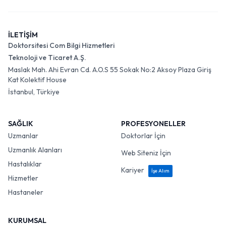
İLETİŞİM
Doktorsitesi Com Bilgi Hizmetleri
Teknoloji ve Ticaret A.Ş.
Maslak Mah. Ahi Evran Cd. A.O.S 55 Sokak No:2 Aksoy Plaza Giriş
Kat Kolektif House
İstanbul, Türkiye
SAĞLIK
PROFESYONELLER
Uzmanlar
Doktorlar İçin
Uzmanlık Alanları
Web Siteniz İçin
Hastalıklar
Kariyer
İşe Alım
Hizmetler
Hastaneler
KURUMSAL