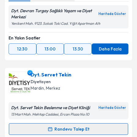
Dyt. Devran Turgay Sağlıklı Yaşam ve Diyet
Haritada Göster
Merkezi
Yenikent Mah. 9123. Sokak Toki Cad. Yiğit Apartman Altı
En Yakın Saatler
12:30
13:00
13:30
Daha Fazla
Dyt. Servet Tekin
Diyetisyen
Mardin
, Merkez
Dyt. Servet Tekin Beslenme ve Diyet Kliniği
Haritada Göster
13 Mart Mah. Mehtap Caddesi, Ercan Plaza No:10
Randevu Talep Et
Randevu Takvimi Talebi