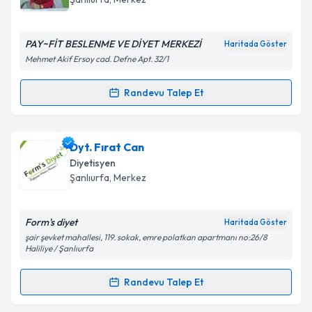
E-posta Adresiniz
PAY~FİT BESLENME VE DİYET MERKEZİ
Haritada Göster
Mehmet Akif Ersoy cad. Defne Apt. 32/1
Kişisel verilerimin işlenmesine ilişkin
Aydınlatma
Randevu Talep Et
Randevu Takvimi Talebi
Metni
'ni okudum ve kişisel verilerimin belirtilen
kapsamda işlenmesini kabul ediyorum.
Dyt. Hatice Paydaş
için randevu takvimi talebi
Dyt. Fırat Can
oluşturun. Size bu uzmandan randevu almanız için bir
Takvim Talebini Gönder
Diyetisyen
takvim hazırlandığında e-posta ile bilgilendireceğiz.
Şanlıurfa
, Merkez
E-posta Adresiniz
Form's diyet
Haritada Göster
şair şevket mahallesi, 119. sokak, emre polatkan apartmanı no:26/8
Haliliye / Şanlıurfa
Kişisel verilerimin işlenmesine ilişkin
Aydınlatma
Randevu Talep Et
Metni
'ni okudum ve kişisel verilerimin belirtilen
Randevu Takvimi Talebi
kapsamda işlenmesini kabul ediyorum.