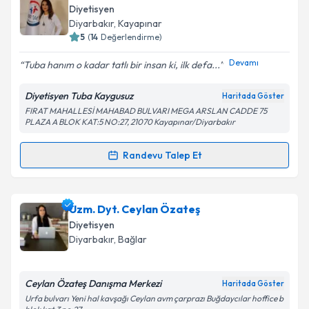
E-posta Adresiniz
Diyetisyen
Diyarbakır
, Kayapınar
5
(
14
Değerlendirme)
Devamı
Tuba hanım o kadar tatlı bir insan ki, ilk defa...
Kişisel verilerimin işlenmesine ilişkin
Aydınlatma
Metni
'ni okudum ve kişisel verilerimin belirtilen
Diyetisyen Tuba Kaygusuz
kapsamda işlenmesini kabul ediyorum.
Haritada Göster
FIRAT MAHALLESİ MAHABAD BULVARI MEGA ARSLAN CADDE 75
PLAZA A BLOK KAT:5 NO:27, 21070 Kayapınar/Diyarbakır
Takvim Talebini Gönder
Randevu Talep Et
Randevu Takvimi Talebi
Dyt. Tuba Kaygusuz
için randevu takvimi talebi
Uzm. Dyt. Ceylan Özateş
oluşturun. Size bu uzmandan randevu almanız için bir
Diyetisyen
takvim hazırlandığında e-posta ile bilgilendireceğiz.
Diyarbakır
, Bağlar
E-posta Adresiniz
Ceylan Özateş Danışma Merkezi
Haritada Göster
Urfa bulvarı Yeni hal kavşağı Ceylan avm çarprazı Buğdaycılar hoffice b