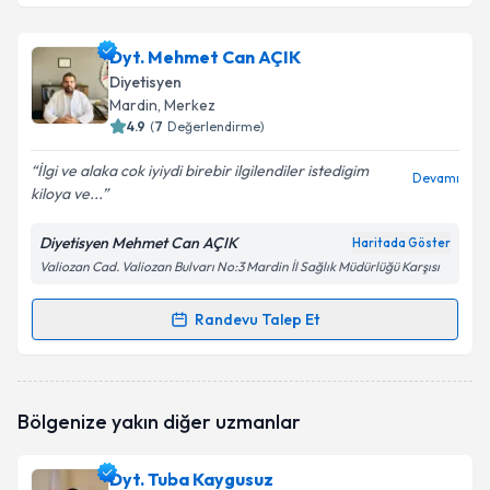
Dyt. Servet Tekin
için randevu takvimi talebi
Dyt. Mehmet Can AÇIK
oluşturun. Size bu uzmandan randevu almanız için bir
Diyetisyen
takvim hazırlandığında e-posta ile bilgilendireceğiz.
Mardin
, Merkez
4.9
(
7
Değerlendirme)
E-posta Adresiniz
İlgi ve alaka cok iyiydi birebir ilgilendiler istedigim
Devamı
kiloya ve...
Diyetisyen Mehmet Can AÇIK
Haritada Göster
Kişisel verilerimin işlenmesine ilişkin
Aydınlatma
Valiozan Cad. Valiozan Bulvarı No:3 Mardin İl Sağlık Müdürlüğü Karşısı
Metni
'ni okudum ve kişisel verilerimin belirtilen
kapsamda işlenmesini kabul ediyorum.
Randevu Talep Et
Randevu Takvimi Talebi
Takvim Talebini Gönder
Dyt. Mehmet Can AÇIK
için randevu takvimi talebi
Bölgenize yakın diğer uzmanlar
oluşturun. Size bu uzmandan randevu almanız için bir
takvim hazırlandığında e-posta ile bilgilendireceğiz.
Dyt. Tuba Kaygusuz