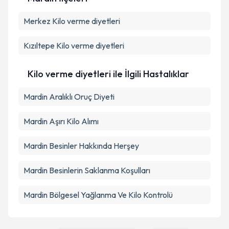
Merkez
Kişisel verilerimin işlenmesine ilişkin
Kilo verme diyetleri
Aydınlatma
Metni
'ni okudum ve kişisel verilerimin belirtilen
kapsamda işlenmesini kabul ediyorum.
Kızıltepe
Kilo verme diyetleri
Takvim Talebini Gönder
Kilo verme diyetleri ile İlgili Hastalıklar
Mardin Aralıklı Oruç Diyeti
Mardin Aşırı Kilo Alımı
Mardin Besinler Hakkında Herşey
Mardin Besinlerin Saklanma Koşulları
Mardin Bölgesel Yağlanma Ve Kilo Kontrolü