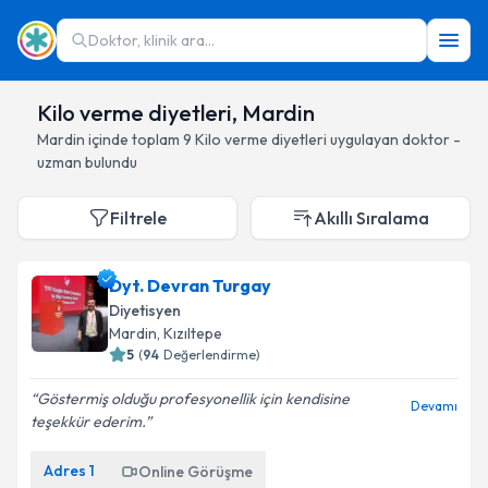
Doktor, klinik ara...
Kilo verme diyetleri, Mardin
Mardin
içinde toplam
9
Kilo verme diyetleri
uygulayan doktor -
uzman bulundu
Filtrele
Akıllı Sıralama
Dyt. Devran Turgay
Diyetisyen
Mardin
, Kızıltepe
5
(
94
Değerlendirme)
Göstermiş olduğu profesyonellik için kendisine
Devamı
teşekkür ederim.
Adres
1
Online Görüşme