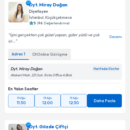
Dyt. Miray Doğan
Diyetisyen
İstanbul
, Küçükçekmece
5
(
96
Değerlendirme)
İşini gerçekten çok güzel yapan, güler yüzlü ve çok
Devamı
iyi...
Adres
1
Online Görüşme
Dyt. Miray Doğan
Haritada Göster
Atakent Mah. 221.Sok. Rota Office A Blok
En Yakın Saatler
13 Ağu
13 Ağu
13 Ağu
Daha Fazla
11:30
12:00
12:30
Dyt. Gözde Çiftçi