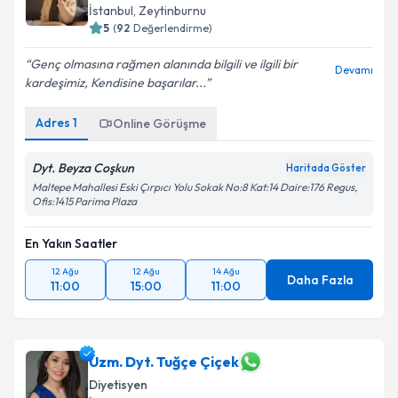
İstanbul
, Zeytinburnu
5
(
92
Değerlendirme)
Genç olmasına rağmen alanında bilgili ve ilgili bir
Devamı
kardeşimiz, Kendisine başarılar...
Adres
1
Online Görüşme
Dyt. Beyza Coşkun
Haritada Göster
Maltepe Mahallesi Eski Çırpıcı Yolu Sokak No:8 Kat:14 Daire:176 Regus,
Ofis:1415 Parima Plaza
En Yakın Saatler
12 Ağu
12 Ağu
14 Ağu
Daha Fazla
11:00
15:00
11:00
Uzm. Dyt. Tuğçe Çiçek
Diyetisyen