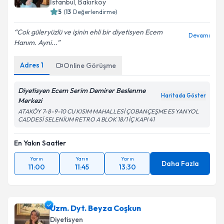
İstanbul
, Bakırköy
5
(
13
Değerlendirme)
Cok güleryüzlü ve işinin ehli bir diyetisyen Ecem
Devamı
Hanım. Ayni...
Adres
1
Online Görüşme
Diyetisyen Ecem Serim Demirer Beslenme
Haritada Göster
Merkezi
ATAKÖY 7-8-9-10 CU KISIM MAHALLESİ ÇOBANÇEŞME E5 YANYOL
CADDESİ SELENİUM RETRO A BLOK 18/1 İÇ KAPI 41
En Yakın Saatler
Yarın
Yarın
Yarın
Daha Fazla
11:00
11:45
13:30
Uzm. Dyt. Beyza Coşkun
Diyetisyen