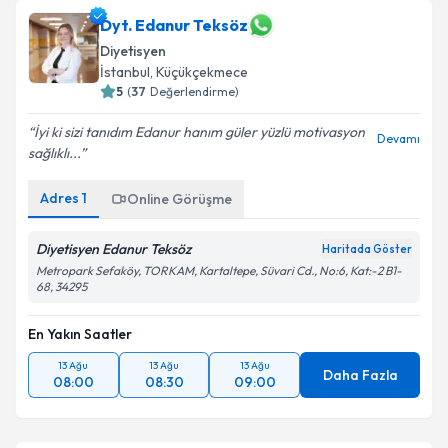
Dyt. Edanur Teksöz
E-posta Adresiniz
Diyetisyen
İstanbul
, Küçükçekmece
5
(
37
Değerlendirme)
Kişisel verilerimin işlenmesine ilişkin
Aydınlatma
İyi ki sizi tanıdım Edanur hanım güler yüzlü motivasyon
Devamı
Metni
'ni okudum ve kişisel verilerimin belirtilen
sağlıklı...
kapsamda işlenmesini kabul ediyorum.
Adres
1
Online Görüşme
Takvim Talebini Gönder
Diyetisyen Edanur Teksöz
Haritada Göster
Metropark Sefaköy, TORKAM, Kartaltepe, Süvari Cd., No:6, Kat:-2 B1-
68, 34295
En Yakın Saatler
13 Ağu
13 Ağu
13 Ağu
Daha Fazla
08:00
08:30
09:00