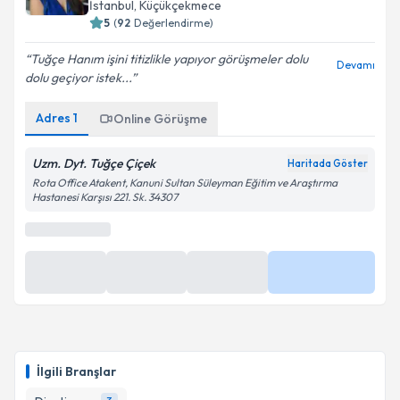
İstanbul
, Küçükçekmece
5
(
92
Değerlendirme)
Tuğçe Hanım işini titizlikle yapıyor görüşmeler dolu
Devamı
dolu geçiyor istek...
Adres
1
Online Görüşme
Uzm. Dyt. Tuğçe Çiçek
Haritada Göster
Rota Office Atakent, Kanuni Sultan Süleyman Eğitim ve Araştırma
Hastanesi Karşısı 221. Sk. 34307
İlgili Branşlar