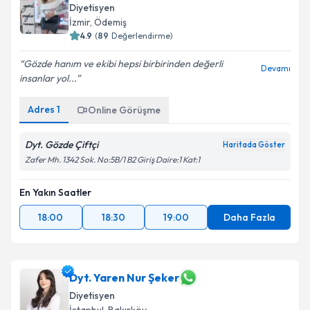
Diyetisyen
İzmir
, Ödemiş
4.9
(
89
Değerlendirme)
Gözde hanım ve ekibi hepsi birbirinden değerli
Devamı
insanlar yol...
Adres
1
Online Görüşme
Dyt. Gözde Çiftçi
Haritada Göster
Zafer Mh. 1342 Sok. No:5B/1 B2 Giriş Daire:1 Kat:1
En Yakın Saatler
18:00
18:30
19:00
Daha Fazla
Dyt. Yaren Nur Şeker
Diyetisyen