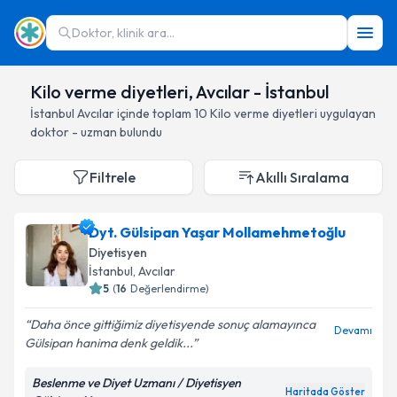
Doktor, klinik ara...
Kilo verme diyetleri, Avcılar - İstanbul
İstanbul
Avcılar
içinde toplam
10
Kilo verme diyetleri
uygulayan
doktor - uzman bulundu
Filtrele
Akıllı Sıralama
Dyt. Gülsipan Yaşar Mollamehmetoğlu
Diyetisyen
İstanbul
, Avcılar
5
(
16
Değerlendirme)
Daha önce gittiğimiz diyetisyende sonuç alamayınca
Devamı
Gülsipan hanima denk geldik...
Beslenme ve Diyet Uzmanı / Diyetisyen
Haritada Göster