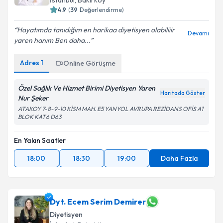
İstanbul
, Bakırköy
4.9
(
39
Değerlendirme)
Hayatımda tanıdığım en harikaa diyetisyen olabiliiir
Devamı
yaren hanım Ben daha...
Adres
1
Online Görüşme
Özel Sağlık Ve Hizmet Birimi Diyetisyen Yaren
Haritada Göster
Nur Şeker
ATAKOY 7-8-9-10 KİSM MAH. E5 YANYOL AVRUPA REZİDANS OFİS A1
BLOK KAT6 D63
En Yakın Saatler
18:00
18:30
19:00
Daha Fazla
Dyt. Ecem Serim Demirer
Diyetisyen