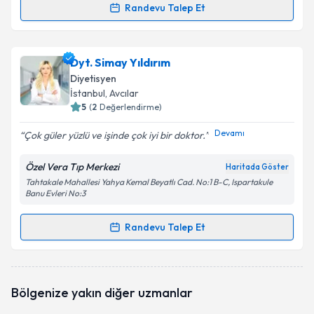
Takvim Talebini Gönder
Randevu Talep Et
Randevu Takvimi Talebi
Uzm. Dyt. Melike Çetintaş
için randevu takvimi
Dyt. Simay Yıldırım
talebi oluşturun. Size bu uzmandan randevu almanız
Diyetisyen
için bir takvim hazırlandığında e-posta ile
İstanbul
, Avcılar
bilgilendireceğiz.
5
(
2
Değerlendirme)
E-posta Adresiniz
Devamı
Çok güler yüzlü ve işinde çok iyi bir doktor.
Özel Vera Tıp Merkezi
Haritada Göster
Tahtakale Mahallesi Yahya Kemal Beyatlı Cad. No:1 B-C, Ispartakule
Banu Evleri No:3
Kişisel verilerimin işlenmesine ilişkin
Aydınlatma
Metni
'ni okudum ve kişisel verilerimin belirtilen
Randevu Talep Et
kapsamda işlenmesini kabul ediyorum.
Randevu Takvimi Talebi
Takvim Talebini Gönder
Dyt. Simay Yıldırım
için randevu takvimi talebi
Bölgenize yakın diğer uzmanlar
oluşturun. Size bu uzmandan randevu almanız için bir
takvim hazırlandığında e-posta ile bilgilendireceğiz.