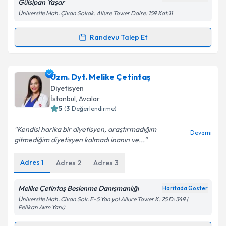
Gülsipan Yaşar
Üniversite Mah. Çivan Sokak. Allure Tower Daire: 159 Kat:11
Randevu Talep Et
Randevu Takvimi Talebi
Dyt. Gülsipan Yaşar Mollamehmetoğlu
için
Uzm. Dyt. Melike Çetintaş
randevu takvimi talebi oluşturun. Size bu uzmandan
Diyetisyen
randevu almanız için bir takvim hazırlandığında e-
İstanbul
, Avcılar
posta ile bilgilendireceğiz.
5
(
3
Değerlendirme)
E-posta Adresiniz
Kendisi harika bir diyetisyen, araştırmadığım
Devamı
gitmediğim diyetisyen kalmadı inanın ve...
Adres
1
Adres
2
Adres
3
Kişisel verilerimin işlenmesine ilişkin
Aydınlatma
Metni
'ni okudum ve kişisel verilerimin belirtilen
Melike Çetintaş Beslenme Danışmanlığı
Haritada Göster
kapsamda işlenmesini kabul ediyorum.
Üniversite Mah. Civan Sok. E-5 Yan yol Allure Tower K: 25 D: 349 (
Pelikan Avm Yanı)