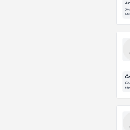
Ar
Şir
Me
Öz
Üni
Me