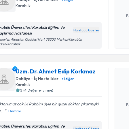
Karabük
E-posta Ad
B
rabük Üniversitesi Karabük Eğitim Ve
Haritada Göster
aştırma Hastanesi
Kişisel
inevler, Alpaslan Caddesi No:1, 78200 Merkez/Karabük
okudum
rkez/Karabük
işlenm
Randevu T
Uzm. Dr. Ahmet Edip Korkmaz
Uzm. Dr. 
Dahiliye - İç Hastalıkları
+
1
diğer
oluşturun. 
Karabük
hazırlandığ
5
(
4
Değerlendirme)
E-posta Ad
torumuz çok iyi Rabbim öyle bir güzel doktor çıkarmışki
B
h...
Devamı
Kişisel
rabük Üniversitesi Karabük Eğitim Ve