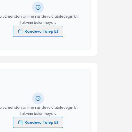
resiniz
u uzmandan online randevu alabileceğin bir
takvimi bulunmuyor.
Randevu Talep Et
 verilerimin işlenmesine ilişkin
Aydınlatma Metni
'ni
 ve kişisel verilerimin belirtilen kapsamda
esini kabul ediyorum.
akvimi Talebi
Takvim Talebini Gönder
Ahmet Edip Korkmaz
için randevu takvimi talebi
Size bu uzmandan randevu almanız için bir takvim
ında e-posta ile bilgilendireceğiz.
resiniz
u uzmandan online randevu alabileceğin bir
takvimi bulunmuyor.
Randevu Talep Et
 verilerimin işlenmesine ilişkin
Aydınlatma Metni
'ni