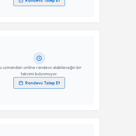
Randevu Talep Et
 verilerimin işlenmesine ilişkin
Aydınlatma Metni
'ni
 ve kişisel verilerimin belirtilen kapsamda
akvimi Talebi
esini kabul ediyorum.
 Memduh Nurettin Sertçelik
için randevu takvimi
Takvim Talebini Gönder
turun. Size bu uzmandan randevu almanız için bir
rlandığında e-posta ile bilgilendireceğiz.
resiniz
u uzmandan online randevu alabileceğin bir
takvimi bulunmuyor.
Randevu Talep Et
 verilerimin işlenmesine ilişkin
Aydınlatma Metni
'ni
 ve kişisel verilerimin belirtilen kapsamda
akvimi Talebi
esini kabul ediyorum.
Takvim Talebini Gönder
eyit İbrahim Akdağ
için randevu takvimi talebi
Size bu uzmandan randevu almanız için bir takvim
ında e-posta ile bilgilendireceğiz.