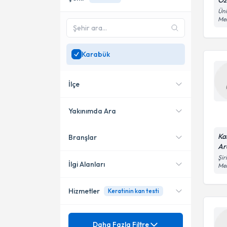
Öz
Üni
Me
Karabük
İlçe
Yakınımda Ara
Ka
Branşlar
Konumuma yakın uzmanları
Merkez
Ar
göster
Şir
İlgi Alanları
Me
Hizmetler
Keratinin kan testi
Dahiliye - İç Hastalıkları
Nefroloji
Ünvan
Akut Periton Diyalizi
Daha Fazla Filtre