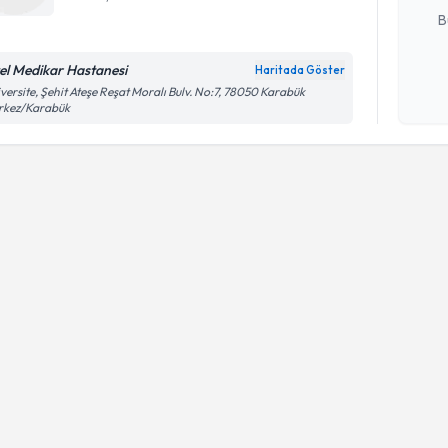
B
el Medikar Hastanesi
Haritada Göster
Kişisel
versite, Şehit Ateşe Reşat Moralı Bulv. No:7, 78050 Karabük
rkez/Karabük
okudum
işlenm