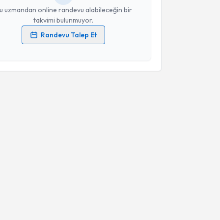
u uzmandan online randevu alabileceğin bir
takvimi bulunmuyor.
Randevu Talep Et
 verilerimin işlenmesine ilişkin
Aydınlatma Metni
'ni
 ve kişisel verilerimin belirtilen kapsamda
esini kabul ediyorum.
Takvim Talebini Gönder