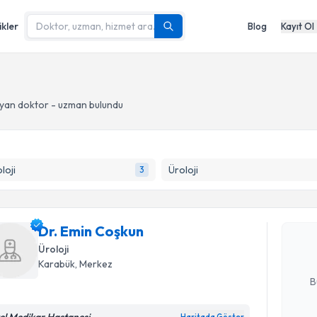
ikler
Blog
Kayıt Ol
yan doktor - uzman bulundu
Randevu T
loji
Üroloji
3
Dr. Emin 
uzmandan ra
Dr. Emin Coşkun
posta ile bi
Üroloji
E-posta Ad
Karabük
, Merkez
B