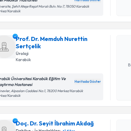
el Medikar Hastanesi
Haritada Göster
Kişisel
versite, Şehit Ateşe Reşat Moralı Bulv. No:7, 78050 Karabük
rkez/Karabük
okudum
Randevu T
işlenm
Prof. Dr.
Prof. Dr. Memduh Nurettin
talebi oluş
Sertçelik
takvim hazı
Üroloji
E-posta Ad
Karabük
B
rabük Üniversitesi Karabük Eğitim Ve
Haritada Göster
aştırma Hastanesi
Kişisel
inevler, Alpaslan Caddesi No:1, 78200 Merkez/Karabük
okudum
rkez/Karabük
Randevu T
işlenm
Doç. Dr. S
oluşturun. 
Doç. Dr. Seyit İbrahim Akdağ
hazırlandığ
Dahiliye - İç Hastalıkları
+
1
diğer