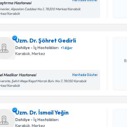
Haritada Göster
okudum
aştırma Hastanesi
işlenm
inevler, Alpaslan Caddesi No:1, 78200 Merkez/Karabük
Randevu T
rkez/Karabük
Uzm. Dr. Ş
Size bu uzm
Uzm. Dr. Şöhret Gedirli
hazırlandığ
Dahiliye - İç Hastalıkları
+
1
diğer
E-posta Ad
Karabük
, Merkez
B
el Medikar Hastanesi
Haritada Göster
Kişisel
versite, Şehit Ateşe Reşat Moralı Bulv. No:7, 78050 Karabük
Randevu T
rkez/Karabük
okudum
işlenm
Uzm. Dr. İ
Size bu uzm
Uzm. Dr. İsmail Yeğin
hazırlandığ
Dahiliye - İç Hastalıkları
E-posta Ad
Karabük
, Merkez