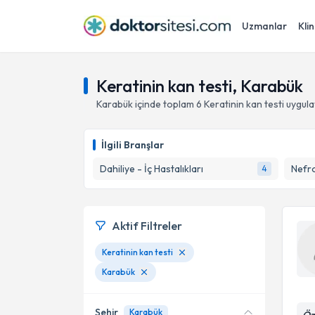
Uzmanlar
Klin
Keratinin kan testi, Karabük
Karabük
içinde toplam
6
Keratinin kan testi
uygula
İlgili Branşlar
Dahiliye - İç Hastalıkları
Nefro
4
Aktif Filtreler
Keratinin kan testi
Karabük
Şehir
Karabük