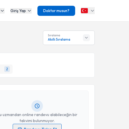
Giriş Yap
Doktor musun?
Sıralama
Akıllı Sıralama
akvimi Talebi
2
Coşkun
için randevu takvimi talebi oluşturun. Size bu
ndevu almanız için bir takvim hazırlandığında e-
lgilendireceğiz.
resiniz
u uzmandan online randevu alabileceğin bir
takvimi bulunmuyor.