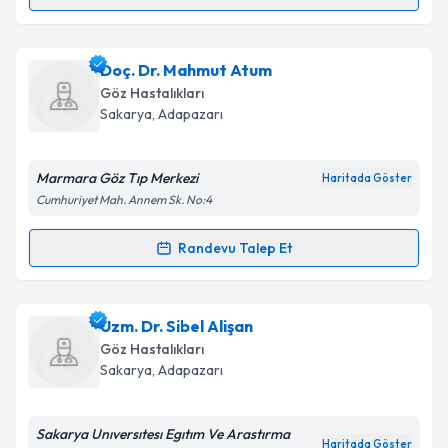
Randevu Takvimi Talebi
Prof. Dr. Hakkı Doğan
için randevu takvimi talebi
Doç. Dr. Mahmut Atum
oluşturun. Size bu uzmandan randevu almanız için bir
Göz Hastalıkları
takvim hazırlandığında e-posta ile bilgilendireceğiz.
Sakarya
, Adapazarı
E-posta Adresiniz
Marmara Göz Tıp Merkezi
Haritada Göster
Cumhuriyet Mah. Annem Sk. No:4
Kişisel verilerimin işlenmesine ilişkin
Aydınlatma
Randevu Talep Et
Randevu Takvimi Talebi
Metni
'ni okudum ve kişisel verilerimin belirtilen
kapsamda işlenmesini kabul ediyorum.
Doç. Dr. Mahmut Atum
için randevu takvimi talebi
Uzm. Dr. Sibel Alişan
oluşturun. Size bu uzmandan randevu almanız için bir
Takvim Talebini Gönder
Göz Hastalıkları
takvim hazırlandığında e-posta ile bilgilendireceğiz.
Sakarya
, Adapazarı
E-posta Adresiniz
Sakarya Unıversıtesı Egıtım Ve Arastırma
Haritada Göster