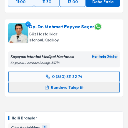
11:00
11:30
13:00
Daha Fazla
Op. Dr. Mehmet Feyyaz Seçer
Göz Hastalıkları
İstanbul
, Kadıköy
Koşuyolu İstanbul Medipol Hastanesi
Haritada Göster
Koşuyolu, Lambacı Sokağı, 34718
0 (850) 811 32 74
Randevu Takvimi Talebi
Randevu Talep Et
Op. Dr. Mehmet Feyyaz Seçer
için randevu takvimi
talebi oluşturun. Size bu uzmandan randevu almanız
için bir takvim hazırlandığında e-posta ile
bilgilendireceğiz.
İlgili Branşlar
E-posta Adresiniz
Göz Hastalıkları
3