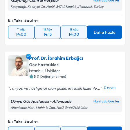
Kozyatağı Central Hospital
Haritada Göster
Kozyatağı, Kocayol Cd. No:19, 34742 Kadıköy/İstanbul, Turkey
En Yakın Saatler
11 Ağu
11 Ağu
18 Ağu
Daha Fazla
14:00
14:15
14:00
Prof. Dr. İbrahim Erbağcı
Göz Hastalıkları
İstanbul
, Üsküdar
5
(
1
Değerlendirme)
Devamı
. miyop ve . astigmat olan gözlerimi lasik lazer ile...
Dünya Göz Hastanesi - Altunizade
Haritada Göster
Altunizade Mah. Mahir İz Cad. No:7, 34662 Üsküdar
En Yakın Saatler