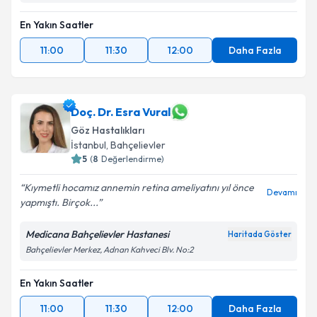
Takvim Talebini Gönder
En Yakın Saatler
11:00
11:30
12:00
Daha Fazla
Doç. Dr. Esra Vural
Göz Hastalıkları
İstanbul
, Bahçelievler
5
(
8
Değerlendirme)
Kıymetli hocamız annemin retina ameliyatını yıl önce
Devamı
yapmıştı. Birçok...
Medicana Bahçelievler Hastanesi
Haritada Göster
Bahçelievler Merkez, Adnan Kahveci Blv. No:2
En Yakın Saatler
11:00
11:30
12:00
Daha Fazla