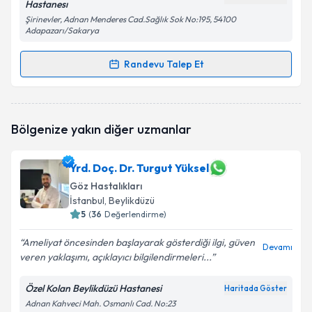
Hastanesı
Şirinevler, Adnan Menderes Cad.Sağlık Sok No:195, 54100
Adapazarı/Sakarya
Kişisel verilerimin işlenmesine ilişkin
Aydınlatma
Metni
'ni okudum ve kişisel verilerimin belirtilen
Randevu Talep Et
kapsamda işlenmesini kabul ediyorum.
Randevu Takvimi Talebi
Takvim Talebini Gönder
Uzm. Dr. Sibel Alişan
için randevu takvimi talebi
Bölgenize yakın diğer uzmanlar
oluşturun. Size bu uzmandan randevu almanız için bir
takvim hazırlandığında e-posta ile bilgilendireceğiz.
Yrd. Doç. Dr. Turgut Yüksel
E-posta Adresiniz
Göz Hastalıkları
İstanbul
, Beylikdüzü
5
(
36
Değerlendirme)
Kişisel verilerimin işlenmesine ilişkin
Aydınlatma
Ameliyat öncesinden başlayarak gösterdiği ilgi, güven
Devamı
Metni
'ni okudum ve kişisel verilerimin belirtilen
veren yaklaşımı, açıklayıcı bilgilendirmeleri...
kapsamda işlenmesini kabul ediyorum.
Özel Kolan Beylikdüzü Hastanesi
Haritada Göster
Adnan Kahveci Mah. Osmanlı Cad. No:23