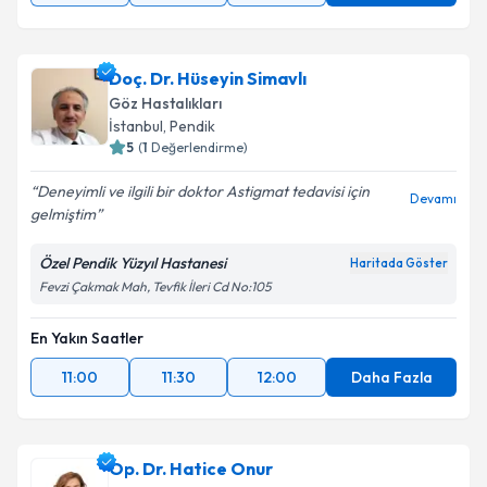
Doç. Dr. Hüseyin Simavlı
Göz Hastalıkları
İstanbul
, Pendik
5
(
1
Değerlendirme)
Deneyimli ve ilgili bir doktor Astigmat tedavisi için
Devamı
gelmiştim
Özel Pendik Yüzyıl Hastanesi
Haritada Göster
Fevzi Çakmak Mah, Tevfik İleri Cd No:105
En Yakın Saatler
11:00
11:30
12:00
Daha Fazla
Op. Dr. Hatice Onur