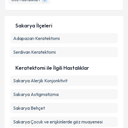
Sakarya İlçeleri
Kişisel verilerimin işlenmesine ilişkin
Aydınlatma
Metni
'ni okudum ve kişisel verilerimin belirtilen
Adapazarı
Keratektomi
kapsamda işlenmesini kabul ediyorum.
Serdivan
Keratektomi
Takvim Talebini Gönder
Keratektomi ile İlgili Hastalıklar
Sakarya Alerjik Konjonktivit
Sakarya Astigmatizma
Sakarya Behçet
Sakarya Çocuk ve erişkinlerde göz muayenesi