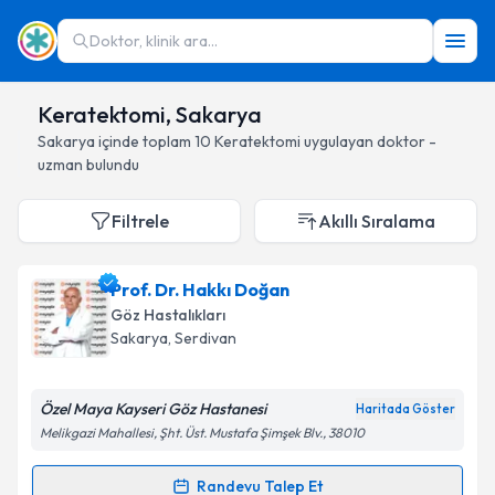
Doktor, klinik ara...
Keratektomi, Sakarya
Sakarya
içinde toplam
10
Keratektomi
uygulayan doktor -
uzman bulundu
Filtrele
Akıllı Sıralama
Prof. Dr. Hakkı Doğan
Göz Hastalıkları
Sakarya
, Serdivan
Özel Maya Kayseri Göz Hastanesi
Haritada Göster
Melikgazi Mahallesi, Şht. Üst. Mustafa Şimşek Blv., 38010
Randevu Talep Et