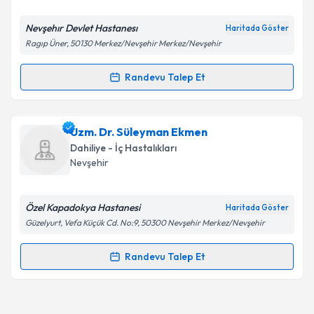
E-posta Adresiniz
Nevşehır Devlet Hastanesı
Haritada Göster
Ragıp Üner, 50130 Merkez/Nevşehir Merkez/Nevşehir
Kişisel verilerimin işlenmesine ilişkin
Aydınlatma
Randevu Talep Et
Randevu Takvimi Talebi
Metni
'ni okudum ve kişisel verilerimin belirtilen
kapsamda işlenmesini kabul ediyorum.
Ass. Dr. Çiğdem Kuzugüden
için randevu takvimi
Uzm. Dr. Süleyman Ekmen
talebi oluşturun. Size bu uzmandan randevu almanız
Takvim Talebini Gönder
Dahiliye - İç Hastalıkları
için bir takvim hazırlandığında e-posta ile
Nevşehir
bilgilendireceğiz.
E-posta Adresiniz
Özel Kapadokya Hastanesi
Haritada Göster
Güzelyurt, Vefa Küçük Cd. No:9, 50300 Nevşehir Merkez/Nevşehir
Randevu Talep Et
Randevu Takvimi Talebi
Kişisel verilerimin işlenmesine ilişkin
Aydınlatma
Metni
'ni okudum ve kişisel verilerimin belirtilen
kapsamda işlenmesini kabul ediyorum.
Uzm. Dr. Süleyman Ekmen
için randevu takvimi