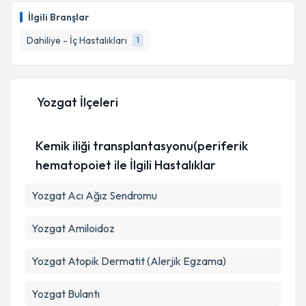
talebi oluşturun. Size bu uzmandan randevu almanız
İlgili Branşlar
için bir takvim hazırlandığında e-posta ile
Takvim Talebini Gönder
bilgilendireceğiz.
Dahiliye - İç Hastalıkları
1
E-posta Adresiniz
Yozgat İlçeleri
Kişisel verilerimin işlenmesine ilişkin
Aydınlatma
Kemik iliği transplantasyonu(periferik
Metni
'ni okudum ve kişisel verilerimin belirtilen
kapsamda işlenmesini kabul ediyorum.
hematopoiet ile İlgili Hastalıklar
Yozgat Acı Ağız Sendromu
Takvim Talebini Gönder
Yozgat Amiloidoz
Yozgat Atopik Dermatit (Alerjik Egzama)
Yozgat Bulantı