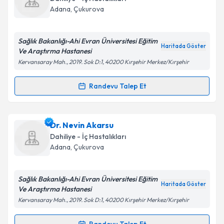
takvim hazırlandığında e-posta ile bilgilendireceğiz.
Adana
, Çukurova
E-posta Adresiniz
Sağlık Bakanlığı-Ahi Evran Üniversitesi Eğitim
Haritada Göster
Ve Araştırma Hastanesi
Kervansaray Mah., 2019. Sok D:1, 40200 Kırşehir Merkez/Kırşehir
Kişisel verilerimin işlenmesine ilişkin
Aydınlatma
Metni
'ni okudum ve kişisel verilerimin belirtilen
Randevu Talep Et
Randevu Takvimi Talebi
kapsamda işlenmesini kabul ediyorum.
Dr. Metin Durandurdu
için randevu takvimi talebi
Dr. Nevin Akarsu
Takvim Talebini Gönder
oluşturun. Size bu uzmandan randevu almanız için bir
Dahiliye - İç Hastalıkları
takvim hazırlandığında e-posta ile bilgilendireceğiz.
Adana
, Çukurova
E-posta Adresiniz
Sağlık Bakanlığı-Ahi Evran Üniversitesi Eğitim
Haritada Göster
Ve Araştırma Hastanesi
Kervansaray Mah., 2019. Sok D:1, 40200 Kırşehir Merkez/Kırşehir
Kişisel verilerimin işlenmesine ilişkin
Aydınlatma
Metni
'ni okudum ve kişisel verilerimin belirtilen