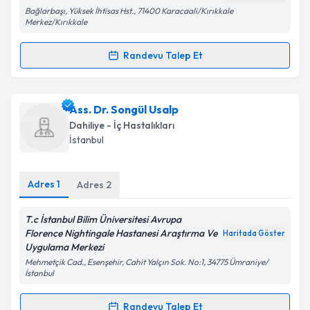
Bağlarbaşı, Yüksek İhtisas Hst., 71400 Karacaali/Kırıkkale
Merkez/Kırıkkale
Kişisel verilerimin işlenmesine ilişkin
Aydınlatma
Randevu Talep Et
Metni
'ni okudum ve kişisel verilerimin belirtilen
Randevu Takvimi Talebi
kapsamda işlenmesini kabul ediyorum.
Dr. Taha Erdinç Ataman
için randevu takvimi talebi
Ass. Dr. Songül Usalp
Takvim Talebini Gönder
oluşturun. Size bu uzmandan randevu almanız için bir
Dahiliye - İç Hastalıkları
takvim hazırlandığında e-posta ile bilgilendireceğiz.
İstanbul
E-posta Adresiniz
Adres
1
Adres
2
T.c İstanbul Bilim Üniversitesi Avrupa
Kişisel verilerimin işlenmesine ilişkin
Aydınlatma
Florence Nightingale Hastanesi Araştırma Ve
Haritada Göster
Metni
'ni okudum ve kişisel verilerimin belirtilen
Uygulama Merkezi
kapsamda işlenmesini kabul ediyorum.
Mehmetçik Cad., Esenşehir, Cahit Yalçın Sok. No:1, 34775 Ümraniye/
İstanbul
Takvim Talebini Gönder
Randevu Talep Et