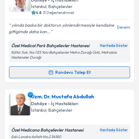
Dahiliye - İç Hastalıkları
takvim hazırlandığında e-posta ile bilgilendireceğiz.
İstanbul
, Bahçelievler
4.8
(
1
Değerlendirme)
E-posta Adresiniz
yılında baska bir doktorun yönlendirmesiyle kendisine
Devamı
gittigimde daha kan...
Özel Medical Park Bahçelievler Hastanesi
Haritada Göster
Kişisel verilerimin işlenmesine ilişkin
Aydınlatma
Kültür Sok. No:1 E5 Yolu Bahçelievler Metro Durağı Üstü, Metrobüs
Metni
'ni okudum ve kişisel verilerimin belirtilen
Hastaneler Durağı
kapsamda işlenmesini kabul ediyorum.
Randevu Talep Et
Randevu Takvimi Talebi
Takvim Talebini Gönder
Dr. Öğr. Üyesi Mustafa Gürkan Taşkale
için
Uzm. Dr. Mustafa Abdullah
randevu takvimi talebi oluşturun. Size bu uzmandan
Dahiliye - İç Hastalıkları
randevu almanız için bir takvim hazırlandığında e-
İstanbul
, Bahçelievler
posta ile bilgilendireceğiz.
E-posta Adresiniz
Özel Medicana Bahçelievler Hastanesi
Haritada Göster
Eski Londra Asfaltı No:2 34180