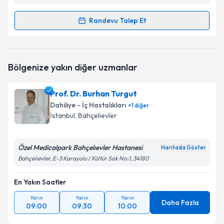
Randevu Talep Et
Randevu Takvimi Talebi
Uzm. Dr. Hasan Alyeşil
için randevu takvimi talebi
Bölgenize yakın diğer uzmanlar
oluşturun. Size bu uzmandan randevu almanız için bir
takvim hazırlandığında e-posta ile bilgilendireceğiz.
Prof. Dr. Burhan Turgut
E-posta Adresiniz
Dahiliye - İç Hastalıkları
+
1
diğer
İstanbul
, Bahçelievler
Özel Medicalpark Bahçelıevler Hastanesi
Kişisel verilerimin işlenmesine ilişkin
Aydınlatma
Haritada Göster
Metni
'ni okudum ve kişisel verilerimin belirtilen
Bahçelievler, E-5 Karayolu / Kültür Sok No:1, 34180
kapsamda işlenmesini kabul ediyorum.
En Yakın Saatler
Takvim Talebini Gönder
Yarın
Yarın
Yarın
Daha Fazla
09:00
09:30
10:00