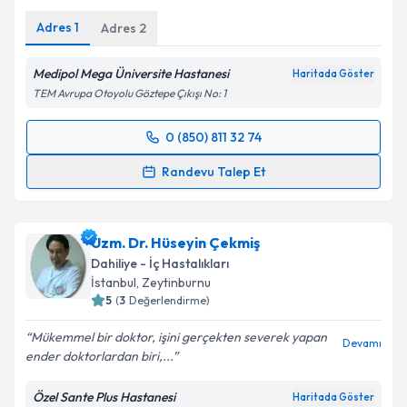
Adres
1
Adres
2
Medipol Mega Üniversite Hastanesi
Haritada Göster
TEM Avrupa Otoyolu Göztepe Çıkışı No: 1
0 (850) 811 32 74
Randevu Takvimi Talebi
Randevu Talep Et
Dr. Öğr. Üyesi Hüseyin Saffet Beköz
için randevu
takvimi talebi oluşturun. Size bu uzmandan randevu
Uzm. Dr. Hüseyin Çekmiş
almanız için bir takvim hazırlandığında e-posta ile
bilgilendireceğiz.
Dahiliye - İç Hastalıkları
İstanbul
, Zeytinburnu
E-posta Adresiniz
5
(
3
Değerlendirme)
Mükemmel bir doktor, işini gerçekten severek yapan
Devamı
ender doktorlardan biri,...
Kişisel verilerimin işlenmesine ilişkin
Aydınlatma
Özel Sante Plus Hastanesi
Haritada Göster
Metni
'ni okudum ve kişisel verilerimin belirtilen