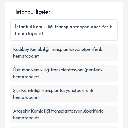
İstanbul İlçeleri
Kişisel verilerimin işlenmesine ilişkin
Aydınlatma
İstanbul
Kemik iliği transplantasyonu(periferik
Metni
'ni okudum ve kişisel verilerimin belirtilen
hematopoiet
kapsamda işlenmesini kabul ediyorum.
Kadıköy
Kemik iliği transplantasyonu(periferik
Takvim Talebini Gönder
hematopoiet
Üsküdar
Kemik iliği transplantasyonu(periferik
hematopoiet
Şişli
Kemik iliği transplantasyonu(periferik
hematopoiet
Ataşehir
Kemik iliği transplantasyonu(periferik
hematopoiet