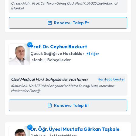
Çırpıcı Mah., Prof. Dr. Turan Güneş Cad. No:117, 34025 Zeytinburnu/
kapsamda işlenmesini kabul ediyorum.
İstanbul
Randevu Talep Et
Takvim Talebini Gönder
Randevu Takvimi Talebi
Uzm. Dr. Hüseyin Çekmiş
için randevu takvimi talebi
Prof. Dr. Ceyhun Bozkurt
oluşturun. Size bu uzmandan randevu almanız için bir
Çocuk Sağlığı ve Hastalıkları
+
1
diğer
takvim hazırlandığında e-posta ile bilgilendireceğiz.
İstanbul
, Bahçelievler
E-posta Adresiniz
Özel Medical Park Bahçelievler Hastanesi
Haritada Göster
Kültür Sok. No:1 E5 Yolu Bahçelievler Metro Durağı Üstü, Metrobüs
Hastaneler Durağı
Kişisel verilerimin işlenmesine ilişkin
Aydınlatma
Randevu Talep Et
Metni
'ni okudum ve kişisel verilerimin belirtilen
Randevu Takvimi Talebi
kapsamda işlenmesini kabul ediyorum.
Prof. Dr. Ceyhun Bozkurt
için randevu takvimi talebi
Dr. Öğr. Üyesi Mustafa Gürkan Taşkale
Takvim Talebini Gönder
oluşturun. Size bu uzmandan randevu almanız için bir