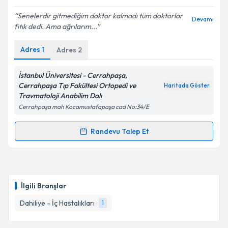
E-posta Adresiniz
Senelerdir gitmediğim doktor kalmadı tüm doktorlar
Devamı
fıtık dedi. Ama ağrılarım...
Adres
1
Adres
2
Kişisel verilerimin işlenmesine ilişkin
Aydınlatma
Metni
'ni okudum ve kişisel verilerimin belirtilen
İstanbul Üniversitesi - Cerrahpaşa,
kapsamda işlenmesini kabul ediyorum.
Cerrahpaşa Tıp Fakültesi Ortopedi ve
Haritada Göster
Travmatoloji Anabilim Dalı
Cerrahpaşa mah Kocamustafapaşa cad No:34/E
Takvim Talebini Gönder
Randevu Talep Et
Randevu Takvimi Talebi
Prof. Dr. Hüseyin BOTANLIOĞLU
için randevu
takvimi talebi oluşturun. Size bu uzmandan randevu
İlgili Branşlar
almanız için bir takvim hazırlandığında e-posta ile
bilgilendireceğiz.
Dahiliye - İç Hastalıkları
1
E-posta Adresiniz