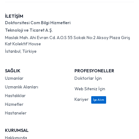
İLETİŞİM
Doktorsitesi Com Bilgi Hizmetleri
Teknoloji ve Ticaret A.Ş.
Maslak Mah. Ahi Evran Cd. A.O.S 55 Sokak No:2 Aksoy Plaza Giriş
Kat Kolektif House
İstanbul, Türkiye
SAĞLIK
PROFESYONELLER
Uzmanlar
Doktorlar İçin
Uzmanlık Alanları
Web Siteniz İçin
Hastalıklar
Kariyer
İşe Alım
Hizmetler
Hastaneler
KURUMSAL
Hakkımızda