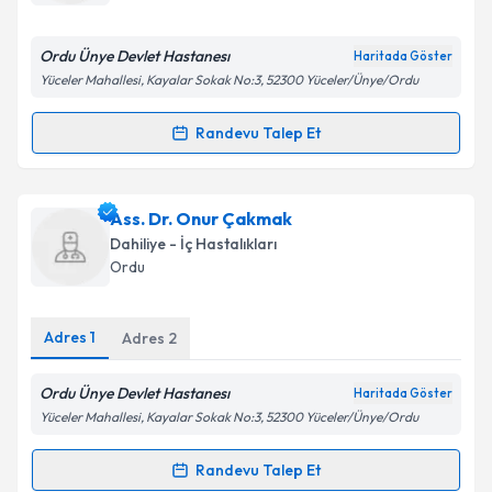
bilgilendireceğiz.
E-posta Adresiniz
Ordu Ünye Devlet Hastanesı
Haritada Göster
Yüceler Mahallesi, Kayalar Sokak No:3, 52300 Yüceler/Ünye/Ordu
Randevu Talep Et
Randevu Takvimi Talebi
Kişisel verilerimin işlenmesine ilişkin
Aydınlatma
Metni
'ni okudum ve kişisel verilerimin belirtilen
kapsamda işlenmesini kabul ediyorum.
Dr. Gökhan Aytekin
için randevu takvimi talebi
Ass. Dr. Onur Çakmak
oluşturun. Size bu uzmandan randevu almanız için bir
Dahiliye - İç Hastalıkları
takvim hazırlandığında e-posta ile bilgilendireceğiz.
Takvim Talebini Gönder
Ordu
E-posta Adresiniz
Adres
1
Adres
2
Ordu Ünye Devlet Hastanesı
Haritada Göster
Kişisel verilerimin işlenmesine ilişkin
Aydınlatma
Yüceler Mahallesi, Kayalar Sokak No:3, 52300 Yüceler/Ünye/Ordu
Metni
'ni okudum ve kişisel verilerimin belirtilen
kapsamda işlenmesini kabul ediyorum.
Randevu Talep Et
Randevu Takvimi Talebi