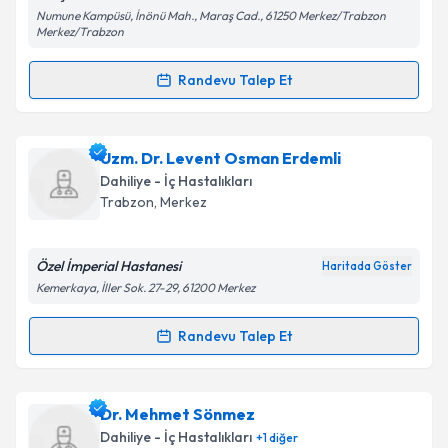
Numune Kampüsü, İnönü Mah., Maraş Cad., 61250 Merkez/Trabzon
Merkez/Trabzon
Kişisel verilerimin işlenmesine ilişkin
Aydınlatma
Metni
'ni okudum ve kişisel verilerimin belirtilen
Randevu Talep Et
kapsamda işlenmesini kabul ediyorum.
Randevu Takvimi Talebi
Takvim Talebini Gönder
Ass. Dr. Sercan Yılmaz
için randevu takvimi talebi
Uzm. Dr. Levent Osman Erdemli
oluşturun. Size bu uzmandan randevu almanız için bir
Dahiliye - İç Hastalıkları
takvim hazırlandığında e-posta ile bilgilendireceğiz.
Trabzon
, Merkez
E-posta Adresiniz
Özel İmperial Hastanesi
Haritada Göster
Kemerkaya, İller Sok. 27-29, 61200 Merkez
Kişisel verilerimin işlenmesine ilişkin
Aydınlatma
Randevu Talep Et
Randevu Takvimi Talebi
Metni
'ni okudum ve kişisel verilerimin belirtilen
kapsamda işlenmesini kabul ediyorum.
Uzm. Dr. Levent Osman Erdemli
için randevu
Dr. Mehmet Sönmez
takvimi talebi oluşturun. Size bu uzmandan randevu
Takvim Talebini Gönder
Dahiliye - İç Hastalıkları
+
1
diğer