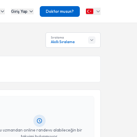
Giriş Yap
Doktor musun?
Sıralama
Akıllı Sıralama
akvimi Talebi
lin Tuğtan
için randevu takvimi talebi oluşturun. Size
 randevu almanız için bir takvim hazırlandığında e-
lgilendireceğiz.
resiniz
u uzmandan online randevu alabileceğin bir
takvimi bulunmuyor.