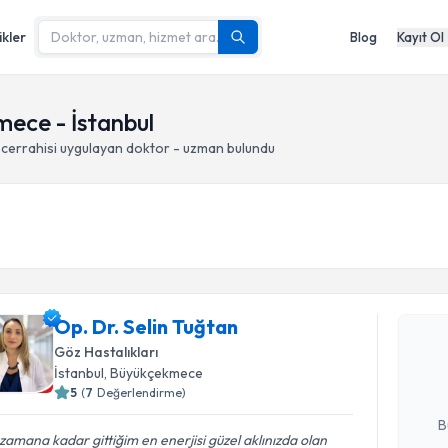
ikler
Blog
Kayıt Ol
mece - İstanbul
cerrahisi
uygulayan doktor - uzman bulundu
Randevu T
Op. Dr. Se
Op. Dr. Selin Tuğtan
bu uzmandan
Göz Hastalıkları
posta ile bi
İstanbul
, Büyükçekmece
5
(
7
Değerlendirme)
E-posta Ad
B
zamana kadar gittiğim en enerjisi güzel aklınızda olan