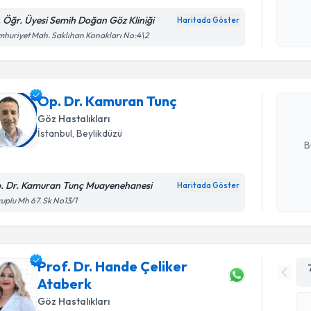
. Öğr. Üyesi Semih Doğan Göz Kliniği
Haritada Göster
Randevu T
Kişisel
huriyet Mah. Saklıhan Konakları No:4\2
okudum
işlenm
Op. Dr. K
Size bu uzm
Op. Dr. Kamuran Tunç
hazırlandığ
Göz Hastalıkları
E-posta Ad
İstanbul
, Beylikdüzü
B
. Dr. Kamuran Tunç Muayenehanesi
Haritada Göster
Kişisel
uplu Mh 67. Sk No13/1
okudum
işlenm
Prof. Dr. Hande Çeliker
Ataberk
Göz Hastalıkları