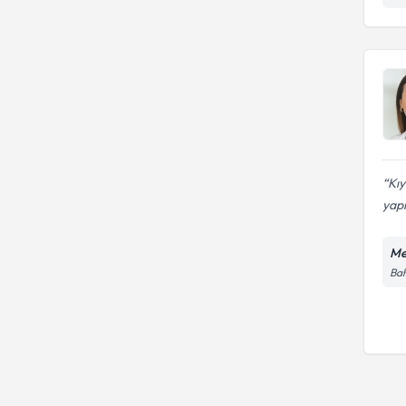
Kıy
yapm
Me
Bah