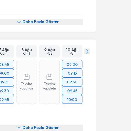
Daha Fazla Göster
7 Ağu
8 Ağu
9 Ağu
10 Ağu
Cum
Cmt
Paz
Pzt
08:45
09:00
09:00
09:15
09:15
09:30
Takvim
Takvim
kapalıdır
kapalıdır
09:30
09:45
09:45
10:00
Daha Fazla Göster