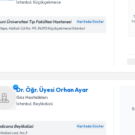
İstanbul
, Küçükçekmece
ka
runi Üniversitesi Tıp Fakültesi Hastanesi
Haritada Göster
tepe, Halkalı Cd No: 99, 34295 Küçükçekmece/İstanbul
Randevu T
Dr. Öğr. Ü
oluşturun. 
Dr. Öğr. Üyesi Orhan Ayar
hazırlandığ
Göz Hastalıkları
E-posta Ad
İstanbul
, Beylikdüzü
B
dicana Beylikdüzü
Haritada Göster
Kişisel
likdüzü cad. No:3