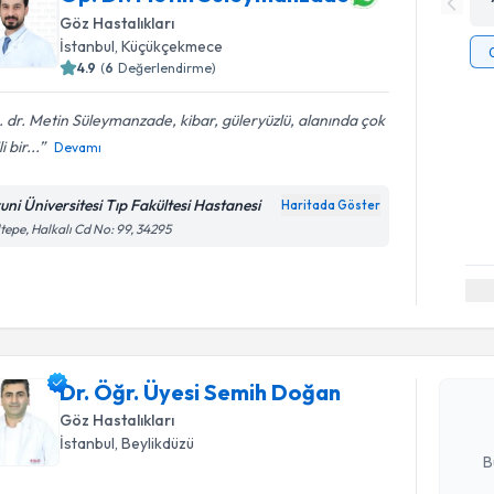
Göz Hastalıkları
İstanbul
, Küçükçekmece
4.9
(
6
Değerlendirme)
 dr. Metin Süleymanzade, kibar, güleryüzlü, alanında çok
li bir...
Devamı
runi Üniversitesi Tıp Fakültesi Hastanesi
Haritada Göster
tepe, Halkalı Cd No: 99, 34295
Randevu T
Dr. Öğr. 
oluşturun. 
Dr. Öğr. Üyesi Semih Doğan
hazırlandığ
Göz Hastalıkları
E-posta Ad
İstanbul
, Beylikdüzü
B