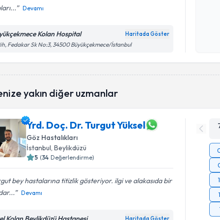
ları...
Devamı
Kişisel
okudum
yükçekmece Kolan Hospital
Haritada Göster
işlenm
ih, Fedakar Sk No:3, 34500 Büyükçekmece/İstanbul
enize yakın diğer uzmanlar
Yrd. Doç. Dr. Turgut Yüksel
Göz Hastalıkları
İstanbul
, Beylikdüzü
5
(
34
Değerlendirme)
gut bey hastalarına titizlik gösteriyor. ilgi ve alakasıda bir
ar...
Devamı
el Kolan Beylikdüzü Hastanesi
Haritada Göster