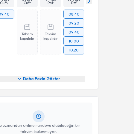
Cum
Cmt
Paz
Pzt
09:40
08:40
09:20
09:40
Takvim
Takvim
kapalıdır
kapalıdır
10:00
10:20
akvimi Talebi
Daha Fazla Göster
Üyesi Semih Doğan
için randevu takvimi talebi
Size bu uzmandan randevu almanız için bir takvim
ında e-posta ile bilgilendireceğiz.
resiniz
u uzmandan online randevu alabileceğin bir
takvimi bulunmuyor.