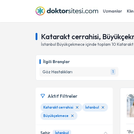
Uzmanlar
Klin
Katarakt cerrahisi, Büyükçek
İstanbul
Büyükçekmece
içinde toplam
10
Katarakt 
İlgili Branşlar
Göz Hastalıkları
1
Aktif Filtreler
Katarakt cerrahisi
İstanbul
Büyükçekmece
Bu 
Şehir
İstanbul