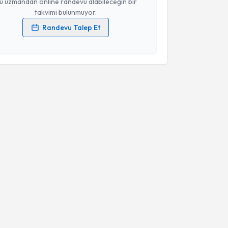
u uzmandan online randevu alabileceğin bir
takvimi bulunmuyor.
Randevu Talep Et
 verilerimin işlenmesine ilişkin
Aydınlatma Metni
'ni
 ve kişisel verilerimin belirtilen kapsamda
esini kabul ediyorum.
Takvim Talebini Gönder