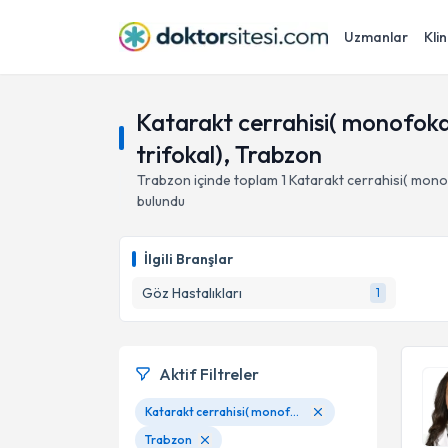
Uzmanlar
Klin
Katarakt cerrahisi( monofokal
trifokal), Trabzon
Trabzon
içinde toplam
1
Katarakt cerrahisi( monofo
bulundu
İlgili Branşlar
Göz Hastalıkları
1
Aktif Filtreler
Katarakt cerrahisi( monofokal, premium göziçi lensler: trifokal,EDOF,toric ,toric trifokal)
Trabzon