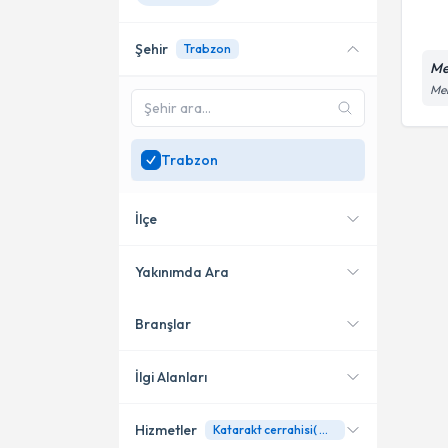
Şehir
Trabzon
Med
Mer
Trabzon
İlçe
Yakınımda Ara
Branşlar
Konumuma yakın uzmanları
Akçaabat
göster
İlgi Alanları
Hizmetler
Katarakt cerrahisi( monofokal, premium göziçi lensler: trifokal,EDOF,toric ,toric trifokal)
Göz Hastalıkları