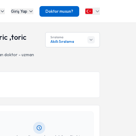
Giriş Yap
Doktor musun?
ic ,toric
Sıralama
Akıllı Sıralama
an doktor - uzman
akvimi Talebi
uğçe Türkcan Soğuksulu
için randevu takvimi talebi
Size bu uzmandan randevu almanız için bir takvim
ında e-posta ile bilgilendireceğiz.
resiniz