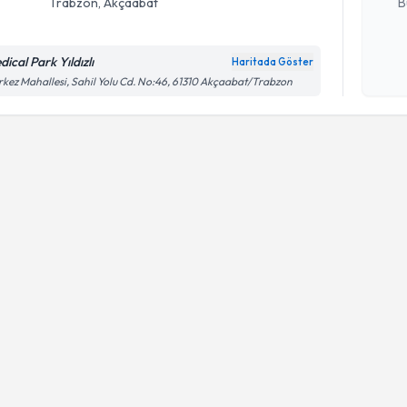
B
Trabzon
, Akçaabat
ical Park Yıldızlı
Haritada Göster
Kişisel
kez Mahallesi, Sahil Yolu Cd. No:46, 61310 Akçaabat/Trabzon
okudum
işlenm