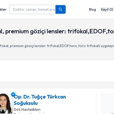
ikler
Blog
Kayıt Ol
, premium göziçi lensler: trifokal,EDOF,tor
kal, premium göziçi lensler: trifokal,EDOF,toric ,toric trifokal)
uygulay
Randevu T
Op. Dr. T
oluşturun. 
Op. Dr. Tuğçe Türkcan
hazırlandığ
Soğuksulu
E-posta Ad
Göz Hastalıkları