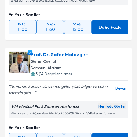
İstasyon, Atatürk Bl. No:62/1, 55060 İlkadım/Samsun
En Yakın Saatler
10 Ağu
10 Ağu
10 Ağu
Daha Fazla
11:00
11:30
12:00
Prof. Dr. Zafer Malazgirt
Genel Cerrahi
Samsun
, Atakum
5
(
14
Değerlendirme)
Annemin kanser süresince güler yüzü bilgisi ve sakin
Devamı
tavrıyla şifa...
VM Medical Park Samsun Hastanesi
Haritada Göster
Mimarsinan, Alparslan Blv. No:17, 55200 Kamalı/Atakum/Samsun
En Yakın Saatler