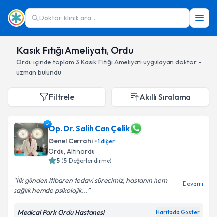
Doktor, klinik ara...
Kasık Fıtığı Ameliyatı, Ordu
Ordu
içinde toplam
3
Kasık Fıtığı Ameliyatı
uygulayan doktor -
uzman bulundu
Filtrele
Akıllı Sıralama
Op. Dr. Salih Can Çelik
Genel Cerrahi
+
1
diğer
Ordu
, Altınordu
5
(
5
Değerlendirme)
İlk günden itibaren tedavi sürecimiz, hastanın hem
Devamı
sağlık hemde psikolojik...
Medical Park Ordu Hastanesi
Haritada Göster