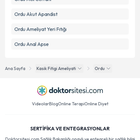
Ordu Akut Apandist
Ordu Ameliyat Yeri Fıtığı
Ordu Anal Apse
Ana Sayfa
Kasik Fitigi Ameliyati
Ordu
Videolar
Blog
Online Terapi
Online Diyet
SERTİFİKA VE ENTEGRASYONLAR
Doktorsitesi.com Sağlık Bakanlığı onaylı ve entegreli bir sağlık bilgi