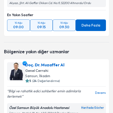
Akyazı, Şht. Ali Gaffar Okkan Cd. No:9, 52200 Altınordu/Ordu
En Yakın Saatler
10 Ağu
10 Ağu
10 Ağu
Daha Fazla
09:00
09:15
09:30
Bölgenize yakın diğer uzmanlar
Doç. Dr. Muzaffer Al
Genel Cerrahi
Samsun
, İlkadım
5
(
24
Değerlendirme)
Bilgi ve rahatlık edici sohbetler emin adimlarla
Devamı
ilerlemek
Özel Samsun Büyük Anadolu Hastanesi
Haritada Göster