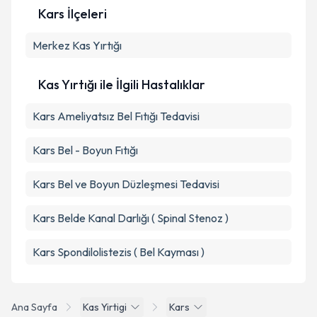
Kars İlçeleri
Kişisel verilerimin işlenmesine ilişkin
Aydınlatma
Merkez
Metni
Kas Yırtığı
'ni okudum ve kişisel verilerimin belirtilen
kapsamda işlenmesini kabul ediyorum.
Kas Yırtığı ile İlgili Hastalıklar
Takvim Talebini Gönder
Kars Ameliyatsız Bel Fıtığı Tedavisi
Kars Bel - Boyun Fıtığı
Kars Bel ve Boyun Düzleşmesi Tedavisi
Kars Belde Kanal Darlığı ( Spinal Stenoz )
Kars Spondilolistezis ( Bel Kayması )
Ana Sayfa
Kas Yirtigi
Kars