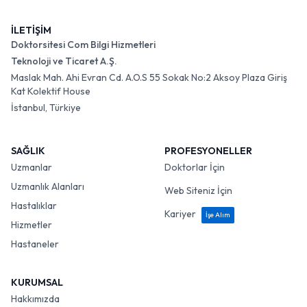
İLETİŞİM
Doktorsitesi Com Bilgi Hizmetleri
Teknoloji ve Ticaret A.Ş.
Maslak Mah. Ahi Evran Cd. A.O.S 55 Sokak No:2 Aksoy Plaza Giriş
Kat Kolektif House
İstanbul, Türkiye
SAĞLIK
PROFESYONELLER
Uzmanlar
Doktorlar İçin
Uzmanlık Alanları
Web Siteniz İçin
Hastalıklar
Kariyer
İşe Alım
Hizmetler
Hastaneler
KURUMSAL
Hakkımızda