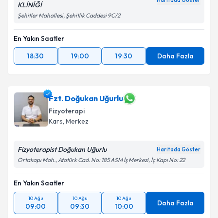
Haritada Göster
KLİNİĞİ
Şehitler Mahallesi, Şehitlik Caddesi 9C/2
En Yakın Saatler
18:30
19:00
19:30
Daha Fazla
Fzt. Doğukan Uğurlu
Fizyoterapi
Kars
, Merkez
Fizyoterapist Doğukan Uğurlu
Haritada Göster
Ortakapı Mah., Atatürk Cad. No: 185 ASM İş Merkezi, İç Kapı No: 22
En Yakın Saatler
10 Ağu
10 Ağu
10 Ağu
Daha Fazla
09:00
09:30
10:00