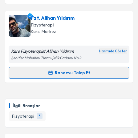
Fzt. Alihan Yıldırım
Fizyoterapi
Kars
, Merkez
Kars Fizyoterapist Alihan Yıldırım
Haritada Göster
Şehitler Mahallesi Turan Çelik Caddesi No 2
Randevu Talep Et
Randevu Takvimi Talebi
Fzt. Alihan Yıldırım
için randevu takvimi talebi
oluşturun. Size bu uzmandan randevu almanız için bir
İlgili Branşlar
takvim hazırlandığında e-posta ile bilgilendireceğiz.
Fizyoterapi
3
E-posta Adresiniz