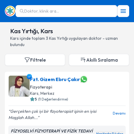
Doktor, klinik ara...
Kas Yırtığı, Kars
Kars
içinde toplam
3
Kas Yırtığı
uygulayan doktor - uzman
bulundu
Filtrele
Akıllı Sıralama
Fzt. Gizem Ebru Çakır
Fizyoterapi
Kars
, Merkez
5
(
1
Değerlendirme)
Gerçekten çok iyi bir fizyoterapist işinin en iyisi
Devamı
Maşşlah Allah...
FİZYOSELVİ FİZYOTERAPİ VE FİZİK TEDAVİ