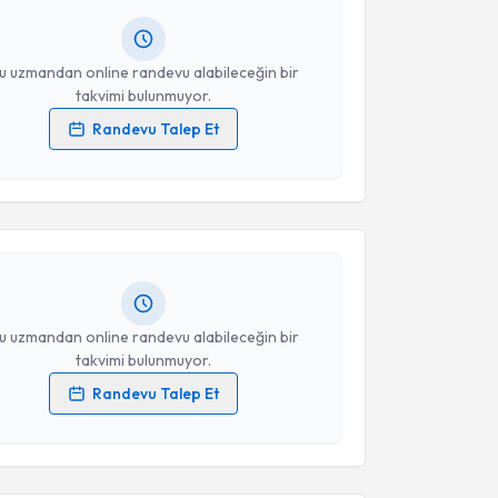
resiniz
u uzmandan online randevu alabileceğin bir
takvimi bulunmuyor.
Randevu Talep Et
akvimi Talebi
 verilerimin işlenmesine ilişkin
Aydınlatma Metni
'ni
 ve kişisel verilerimin belirtilen kapsamda
esini kabul ediyorum.
Alev Cihan Ertepe
için randevu takvimi talebi
Size bu uzmandan randevu almanız için bir takvim
ında e-posta ile bilgilendireceğiz.
Takvim Talebini Gönder
resiniz
u uzmandan online randevu alabileceğin bir
takvimi bulunmuyor.
Randevu Talep Et
akvimi Talebi
 verilerimin işlenmesine ilişkin
Aydınlatma Metni
'ni
 ve kişisel verilerimin belirtilen kapsamda
esini kabul ediyorum.
Burcu Karabay
için randevu takvimi talebi oluşturun.