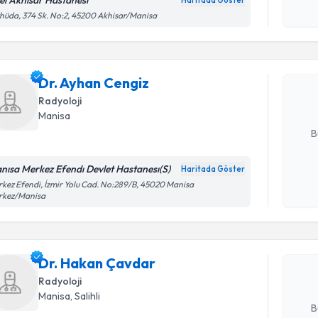
el Akhisar Hastanesi
Haritada Göster
Randevu T
Kişisel
hüda, 374 Sk. No:2, 45200 Akhisar/Manisa
okudum
işlenm
Dr. Ayhan
uzmandan ra
Dr. Ayhan Cengiz
posta ile bi
Radyoloji
E-posta Ad
Manisa
B
nısa Merkez Efendı Devlet Hastanesı(S)
Haritada Göster
Randevu T
Kişisel
kez Efendi, İzmir Yolu Cad. No:289/B, 45020 Manisa
rkez/Manisa
okudum
işlenm
Dr. Hakan
uzmandan ra
Dr. Hakan Çavdar
posta ile bi
Radyoloji
E-posta Ad
Manisa
, Salihli
B