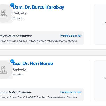
Size bu uzm
Uzm. Dr. Burcu Karabay
hazırlandığ
Radyoloji
E-posta Ad
Manisa
B
nısa Devlet Hastanesı
Haritada Göster
Randevu T
Kişisel
itler, Akhisar Cad. D:1, 45020 Merkez,/Manisa Merkez/Manisa
okudum
işlenm
Ass. Dr. N
bu uzmandan
Ass. Dr. Nuri Baraz
posta ile bi
Radyoloji
E-posta Ad
Manisa
B
nısa Devlet Hastanesı
Haritada Göster
Kişisel
itler, Akhisar Cad. D:1, 45020 Merkez,/Manisa Merkez/Manisa
okudum
işlenm