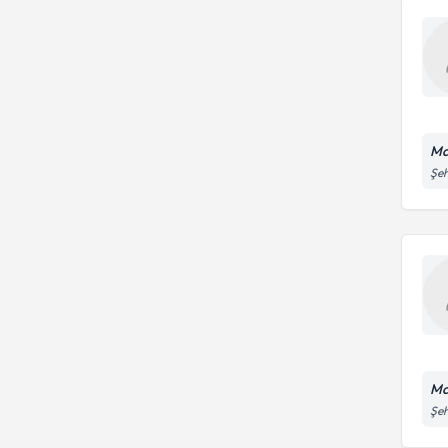
Ma
Şeh
Ma
Şeh