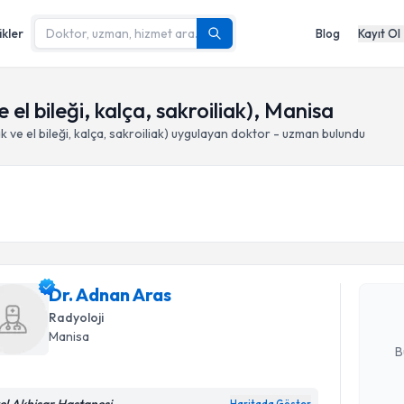
ikler
Blog
Kayıt Ol
 el bileği, kalça, sakroiliak), Manisa
 ve el bileği, kalça, sakroiliak)
uygulayan doktor - uzman bulundu
Randevu T
Dr. Adnan
uzmandan ra
Dr. Adnan Aras
posta ile bi
Radyoloji
E-posta Ad
Manisa
B