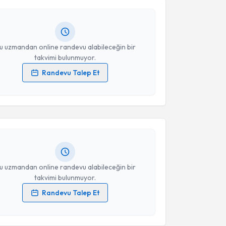
andan randevu almanız için bir takvim
ında e-posta ile bilgilendireceğiz.
Takvim Talebini Gönder
resiniz
u uzmandan online randevu alabileceğin bir
takvimi bulunmuyor.
Randevu Talep Et
akvimi Talebi
 verilerimin işlenmesine ilişkin
Aydınlatma Metni
'ni
 ve kişisel verilerimin belirtilen kapsamda
esini kabul ediyorum.
uri Baraz
için randevu takvimi talebi oluşturun. Size
 randevu almanız için bir takvim hazırlandığında e-
lgilendireceğiz.
Takvim Talebini Gönder
resiniz
u uzmandan online randevu alabileceğin bir
takvimi bulunmuyor.
Randevu Talep Et
 verilerimin işlenmesine ilişkin
Aydınlatma Metni
'ni
 ve kişisel verilerimin belirtilen kapsamda
esini kabul ediyorum.