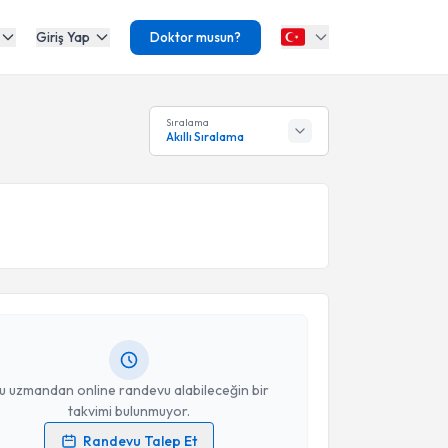
Giriş Yap
Doktor musun?
Sıralama
Akıllı Sıralama
akvimi Talebi
 Aras
için randevu takvimi talebi oluşturun. Size bu
ndevu almanız için bir takvim hazırlandığında e-
lgilendireceğiz.
resiniz
u uzmandan online randevu alabileceğin bir
takvimi bulunmuyor.
Randevu Talep Et