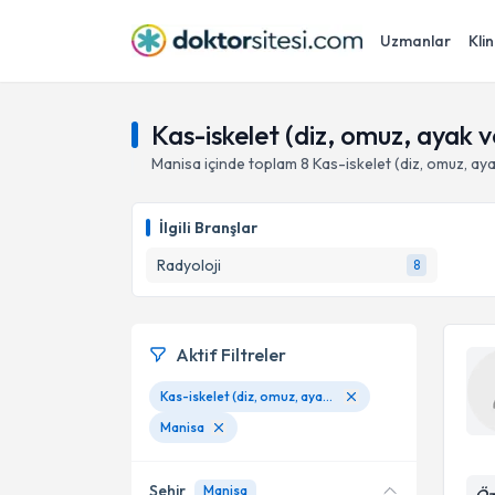
Uzmanlar
Klin
Kas-iskelet (diz, omuz, ayak ve
Manisa
içinde toplam
8
Kas-iskelet (diz, omuz, ayak
İlgili Branşlar
Radyoloji
8
Aktif Filtreler
Kas-iskelet (diz, omuz, ayak ve el bileği, kalça, sakroiliak)
Manisa
Şehir
Manisa