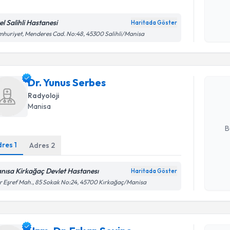
el Salihli Hastanesi
Haritada Göster
Kişisel
huriyet, Menderes Cad. No:48, 45300 Salihli/Manisa
Randevu T
okudum
işlenm
Dr. Yunus
Dr. Yunus Serbes
uzmandan ra
posta ile bi
Radyoloji
Manisa
E-posta Ad
B
dres
1
Adres
2
Kişisel
nısa Kirkağaç Devlet Hastanesı
Haritada Göster
Randevu T
okudum
r Eşref Mah., 85 Sokak No:24, 45700 Kırkağaç/Manisa
işlenm
Uzm. Dr. 
Size bu uzm
hazırlandığ