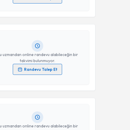
akvimi Talebi
 verilerimin işlenmesine ilişkin
Aydınlatma Metni
'ni
 ve kişisel verilerimin belirtilen kapsamda
esini kabul ediyorum.
 Cengiz
için randevu takvimi talebi oluşturun. Size bu
ndevu almanız için bir takvim hazırlandığında e-
Takvim Talebini Gönder
lgilendireceğiz.
resiniz
u uzmandan online randevu alabileceğin bir
takvimi bulunmuyor.
Randevu Talep Et
akvimi Talebi
 verilerimin işlenmesine ilişkin
Aydınlatma Metni
'ni
 ve kişisel verilerimin belirtilen kapsamda
esini kabul ediyorum.
 Çavdar
için randevu takvimi talebi oluşturun. Size bu
ndevu almanız için bir takvim hazırlandığında e-
Takvim Talebini Gönder
lgilendireceğiz.
resiniz
u uzmandan online randevu alabileceğin bir