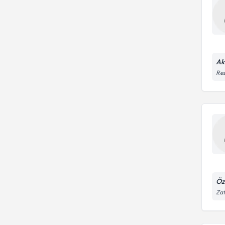
Ak
Res
Öz
Zaf