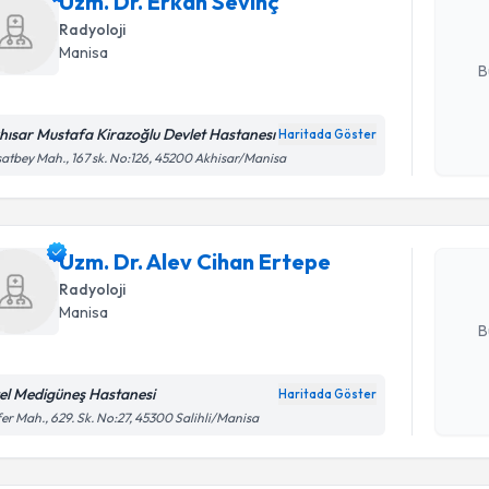
Uzm. Dr. Erkan Sevinç
Radyoloji
E-posta Ad
Manisa
B
hısar Mustafa Kirazoğlu Devlet Hastanesı
Haritada Göster
Randevu T
Kişisel
atbey Mah., 167 sk. No:126, 45200 Akhisar/Manisa
okudum
işlenm
Uzm. Dr. 
oluşturun. 
Uzm. Dr. Alev Cihan Ertepe
hazırlandığ
Radyoloji
E-posta Ad
Manisa
B
el Medigüneş Hastanesi
Haritada Göster
Randevu T
Kişisel
er Mah., 629. Sk. No:27, 45300 Salihli/Manisa
okudum
işlenm
Uzm. Dr. 