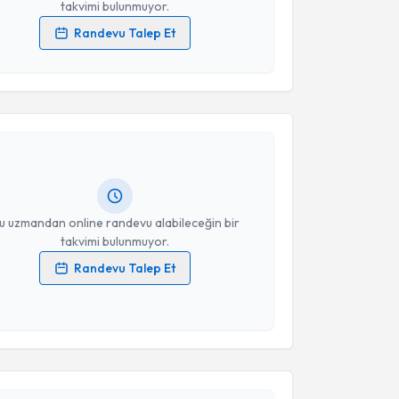
takvimi bulunmuyor.
Randevu Talep Et
 verilerimin işlenmesine ilişkin
Aydınlatma Metni
'ni
akvimi Talebi
 ve kişisel verilerimin belirtilen kapsamda
esini kabul ediyorum.
 Serbes
için randevu takvimi talebi oluşturun. Size bu
Takvim Talebini Gönder
ndevu almanız için bir takvim hazırlandığında e-
lgilendireceğiz.
resiniz
u uzmandan online randevu alabileceğin bir
takvimi bulunmuyor.
Randevu Talep Et
 verilerimin işlenmesine ilişkin
Aydınlatma Metni
'ni
akvimi Talebi
 ve kişisel verilerimin belirtilen kapsamda
esini kabul ediyorum.
Erkan Sevinç
için randevu takvimi talebi oluşturun.
Takvim Talebini Gönder
andan randevu almanız için bir takvim
ında e-posta ile bilgilendireceğiz.