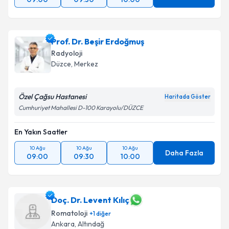
Prof. Dr. Beşir Erdoğmuş
Radyoloji
Düzce
, Merkez
Özel Çağsu Hastanesi
Haritada Göster
Cumhuriyet Mahallesi D-100 Karayolu/DÜZCE
En Yakın Saatler
10 Ağu
10 Ağu
10 Ağu
Daha Fazla
09:00
09:30
10:00
Doç. Dr. Levent Kılıç
Romatoloji
+
1
diğer
Ankara
, Altındağ