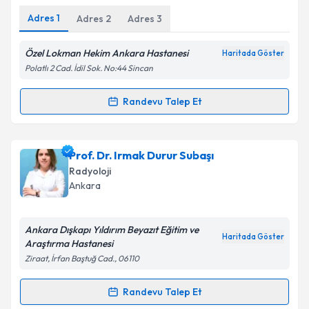
Adres
1
Adres
2
Adres
3
Özel Lokman Hekim Ankara Hastanesi
Haritada Göster
Kişisel verilerimin işlenmesine ilişkin
Aydınlatma
Polatlı 2 Cad. İdil Sok. No:44 Sincan
Metni
'ni okudum ve kişisel verilerimin belirtilen
kapsamda işlenmesini kabul ediyorum.
Randevu Talep Et
Randevu Takvimi Talebi
Takvim Talebini Gönder
Dr. Orhan Reşit Çubukçu
için randevu takvimi talebi
Prof. Dr. Irmak Durur Subaşı
oluşturun. Size bu uzmandan randevu almanız için bir
Radyoloji
takvim hazırlandığında e-posta ile bilgilendireceğiz.
Ankara
E-posta Adresiniz
Ankara Dışkapı Yıldırım Beyazıt Eğitim ve
Haritada Göster
Araştırma Hastanesi
Ziraat, İrfan Baştuğ Cad., 06110
Kişisel verilerimin işlenmesine ilişkin
Aydınlatma
Metni
'ni okudum ve kişisel verilerimin belirtilen
Randevu Talep Et
Randevu Takvimi Talebi
kapsamda işlenmesini kabul ediyorum.