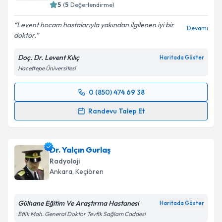
5
(
5
Değerlendirme)
Levent hocam hastalarıyla yakından ilgilenen iyi bir
Devamı
doktor.
Doç. Dr. Levent Kılıç
Haritada Göster
Hacettepe Üniversitesi
0 (850) 474 69 38
Randevu Takvimi Talebi
Randevu Talep Et
Doç. Dr. Levent Kılıç
için randevu takvimi talebi
oluşturun. Size bu uzmandan randevu almanız için bir
Dr. Yalçın Gurlaş
takvim hazırlandığında e-posta ile bilgilendireceğiz.
Radyoloji
E-posta Adresiniz
Ankara
, Keçiören
Gülhane Eğitim Ve Araştırma Hastanesi
Haritada Göster
Etlik Mah. General Doktor Tevfik Sağlam Caddesi
Kişisel verilerimin işlenmesine ilişkin
Aydınlatma