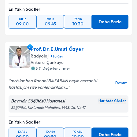
En Yakın Saatler
Yarın
Yarın
Yarın
Daha Fazla
09:00
09:45
10:30
Prof. Dr. E.Umut Özyer
Radyoloji
+
1
diğer
Ankara
, Çankaya
5
(
1
Değerlendirme)
mrb lar ben Ronahi BAŞARAN beyin cerrahisi
Devamı
hastasiyim size yönlendirildim...
Bayındır Söğütözü Hastanesi
Haritada Göster
Söğütözü, Kızılırmak Mahallesi, 1443. Cd. No:17
En Yakın Saatler
10 Ağu
10 Ağu
10 Ağu
Daha Fazla
09:00
09:30
10:00