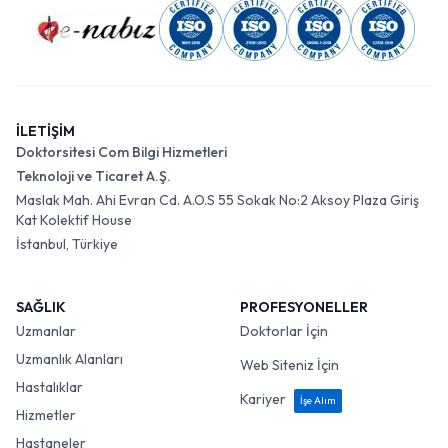
İLETİŞİM
Doktorsitesi Com Bilgi Hizmetleri
Teknoloji ve Ticaret A.Ş.
Maslak Mah. Ahi Evran Cd. A.O.S 55 Sokak No:2 Aksoy Plaza Giriş
Kat Kolektif House
İstanbul, Türkiye
SAĞLIK
PROFESYONELLER
Uzmanlar
Doktorlar İçin
Uzmanlık Alanları
Web Siteniz İçin
Hastalıklar
Kariyer
İşe Alım
Hizmetler
Hastaneler