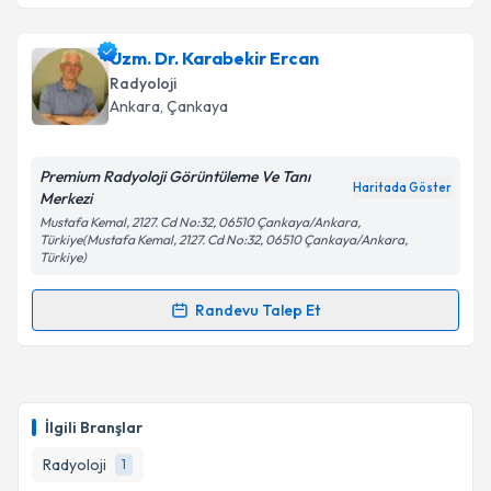
Prof. Dr. Irmak Durur Subaşı
için randevu takvimi
Uzm. Dr. Karabekir Ercan
Takvim Talebini Gönder
talebi oluşturun. Size bu uzmandan randevu almanız
Radyoloji
için bir takvim hazırlandığında e-posta ile
Ankara
, Çankaya
bilgilendireceğiz.
E-posta Adresiniz
Premium Radyoloji Görüntüleme Ve Tanı
Haritada Göster
Merkezi
Mustafa Kemal, 2127. Cd No:32, 06510 Çankaya/Ankara,
Türkiye(Mustafa Kemal, 2127. Cd No:32, 06510 Çankaya/Ankara,
Türkiye)
Kişisel verilerimin işlenmesine ilişkin
Aydınlatma
Metni
'ni okudum ve kişisel verilerimin belirtilen
Randevu Talep Et
kapsamda işlenmesini kabul ediyorum.
Randevu Takvimi Talebi
Takvim Talebini Gönder
Uzm. Dr. Karabekir Ercan
için randevu takvimi
talebi oluşturun. Size bu uzmandan randevu almanız
İlgili Branşlar
için bir takvim hazırlandığında e-posta ile
bilgilendireceğiz.
Radyoloji
1