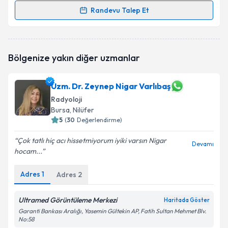
Randevu Talep Et
Randevu Takvimi Talebi
Dr. Rahşan Karaoğlanoğlu
için randevu takvimi
Bölgenize yakın diğer uzmanlar
talebi oluşturun. Size bu uzmandan randevu almanız
için bir takvim hazırlandığında e-posta ile
bilgilendireceğiz.
Uzm. Dr. Zeynep Nigar Varlıbaş
Radyoloji
E-posta Adresiniz
Bursa
, Nilüfer
5
(
30
Değerlendirme)
Çok tatlı hiç acı hissetmiyorum iyiki varsın Nigar
Devamı
Kişisel verilerimin işlenmesine ilişkin
Aydınlatma
hocam...
Metni
'ni okudum ve kişisel verilerimin belirtilen
kapsamda işlenmesini kabul ediyorum.
Adres
1
Adres
2
Ultramed Görüntüleme Merkezi
Haritada Göster
Takvim Talebini Gönder
Garanti Bankası Aralığı, Yasemin Gültekin AP, Fatih Sultan Mehmet Blv.
No:58