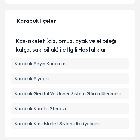
E-posta Adresiniz
Karabük İlçeleri
Kişisel verilerimin işlenmesine ilişkin
Aydınlatma
Kas-iskelet (diz, omuz, ayak ve el bileği,
Metni
'ni okudum ve kişisel verilerimin belirtilen
kapsamda işlenmesini kabul ediyorum.
kalça, sakroiliak) ile İlgili Hastalıklar
Karabük Beyin Kanaması
Takvim Talebini Gönder
Karabük Biyopsi
Karabük Genital Ve Üriner Sistem Görüntülenmesi
Karabük Karotis Stenozu
Karabük Kas-Iskelet Sistemi Radyolojisi