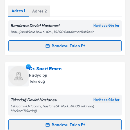
E-posta Adresiniz
Adres
1
Adres
2
Bandırma Devlet Hastanesi
Haritada Göster
Yeni, Çanakkale Yolu 6. Km., 10200 Bandırma/Balıkesir
Kişisel verilerimin işlenmesine ilişkin
Aydınlatma
Metni
'ni okudum ve kişisel verilerimin belirtilen
Randevu Talep Et
Randevu Takvimi Talebi
kapsamda işlenmesini kabul ediyorum.
Takvim Talebini Gönder
Dr. Sedat Eldeleklıoğlu
için randevu takvimi talebi
Dr. Sacit Emen
oluşturun. Size bu uzmandan randevu almanız için bir
Radyoloji
takvim hazırlandığında e-posta ile bilgilendireceğiz.
Tekirdağ
E-posta Adresiniz
Tekırdağ Devlet Hastanesı
Haritada Göster
Eskicami-Ortacami, Hastane Sk. No:1, 59000 Tekirdağ
Merkez/Tekirdağ
Kişisel verilerimin işlenmesine ilişkin
Aydınlatma
Randevu Talep Et
Metni
'ni okudum ve kişisel verilerimin belirtilen
Randevu Takvimi Talebi