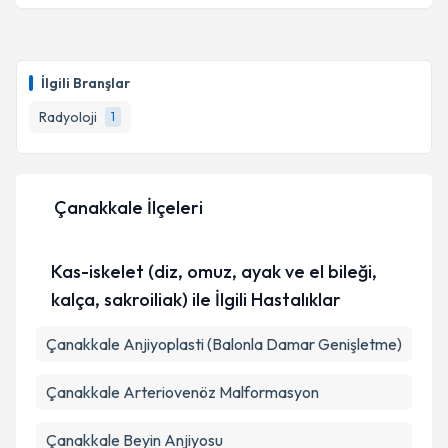
Takvim Talebini Gönder
Dr. Yunus Serbes
için randevu takvimi talebi
oluşturun. Size bu uzmandan randevu almanız için bir
İlgili Branşlar
takvim hazırlandığında e-posta ile bilgilendireceğiz.
Radyoloji
1
E-posta Adresiniz
Çanakkale İlçeleri
Kişisel verilerimin işlenmesine ilişkin
Aydınlatma
Metni
'ni okudum ve kişisel verilerimin belirtilen
Kas-iskelet (diz, omuz, ayak ve el bileği,
kapsamda işlenmesini kabul ediyorum.
kalça, sakroiliak) ile İlgili Hastalıklar
Takvim Talebini Gönder
Çanakkale Anjiyoplasti (Balonla Damar Genişletme)
Çanakkale Arteriovenöz Malformasyon
Çanakkale Beyin Anjiyosu