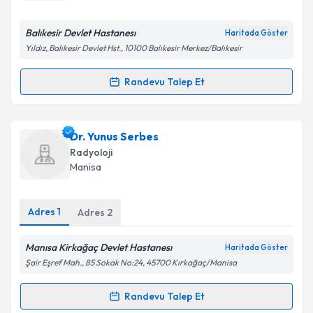
E-posta Adresiniz
Balıkesir Devlet Hastanesı
Haritada Göster
Yıldız, Balıkesir Devlet Hst., 10100 Balıkesir Merkez/Balıkesir
Kişisel verilerimin işlenmesine ilişkin
Aydınlatma
Randevu Talep Et
Randevu Takvimi Talebi
Metni
'ni okudum ve kişisel verilerimin belirtilen
kapsamda işlenmesini kabul ediyorum.
Uzm. Dr. Tolga Aksöz
için randevu takvimi talebi
Dr. Yunus Serbes
oluşturun. Size bu uzmandan randevu almanız için bir
Takvim Talebini Gönder
Radyoloji
takvim hazırlandığında e-posta ile bilgilendireceğiz.
Manisa
E-posta Adresiniz
Adres
1
Adres
2
Manısa Kirkağaç Devlet Hastanesı
Haritada Göster
Kişisel verilerimin işlenmesine ilişkin
Aydınlatma
Şair Eşref Mah., 85 Sokak No:24, 45700 Kırkağaç/Manisa
Metni
'ni okudum ve kişisel verilerimin belirtilen
kapsamda işlenmesini kabul ediyorum.
Randevu Talep Et
Randevu Takvimi Talebi