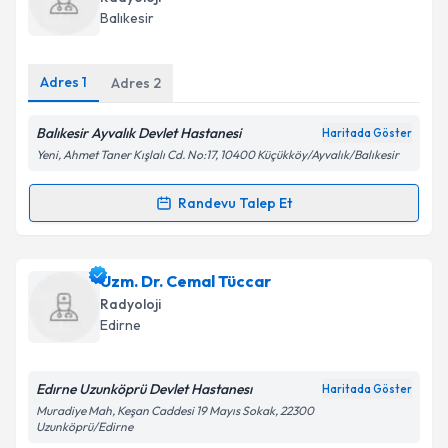
takvim hazırlandığında e-posta ile bilgilendireceğiz.
Balıkesir
E-posta Adresiniz
Adres
1
Adres
2
Balıkesir Ayvalık Devlet Hastanesi
Haritada Göster
Kişisel verilerimin işlenmesine ilişkin
Aydınlatma
Yeni, Ahmet Taner Kışlalı Cd. No:17, 10400 Küçükköy/Ayvalık/Balıkesir
Metni
'ni okudum ve kişisel verilerimin belirtilen
kapsamda işlenmesini kabul ediyorum.
Randevu Talep Et
Randevu Takvimi Talebi
Takvim Talebini Gönder
Dr. Anıl Güner
için randevu takvimi talebi oluşturun.
Uzm. Dr. Cemal Tüccar
Size bu uzmandan randevu almanız için bir takvim
Radyoloji
hazırlandığında e-posta ile bilgilendireceğiz.
Edirne
E-posta Adresiniz
Edırne Uzunköprü Devlet Hastanesı
Haritada Göster
Muradiye Mah, Keşan Caddesi 19 Mayıs Sokak, 22300
Uzunköprü/Edirne