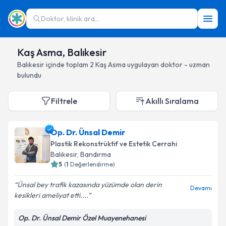
Doktor, klinik ara...
Kaş Asma, Balıkesir
Balıkesir
içinde toplam
2
Kaş Asma
uygulayan doktor - uzman
bulundu
Filtrele
Akıllı Sıralama
Op. Dr. Ünsal Demir
Plastik Rekonstrüktif ve Estetik Cerrahi
Balıkesir
, Bandırma
5
(
1
Değerlendirme)
Ünsal bey trafik kazasında yüzümde olan derin
Devamı
kesikleri ameliyat etti....
Op. Dr. Ünsal Demir Özel Muayenehanesi