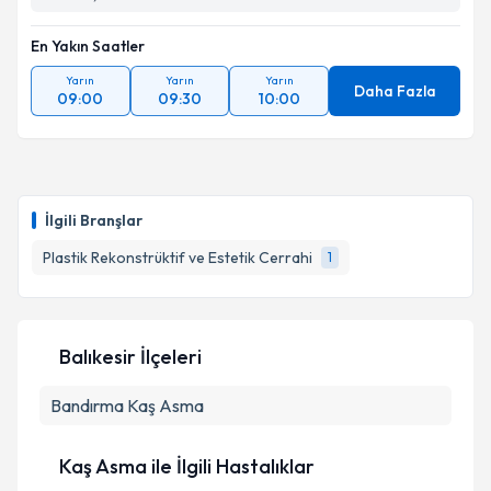
En Yakın Saatler
Yarın
Yarın
Yarın
Daha Fazla
09:00
09:30
10:00
İlgili Branşlar
Plastik Rekonstrüktif ve Estetik Cerrahi
1
Balıkesir İlçeleri
Bandırma
Kaş Asma
Kaş Asma ile İlgili Hastalıklar