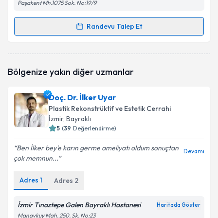
Paşakent Mh.1075 Sok. No:19/9
Randevu Talep Et
Randevu Takvimi Talebi
Op. Dr. Ünsal Demir
için randevu takvimi talebi
Bölgenize yakın diğer uzmanlar
oluşturun. Size bu uzmandan randevu almanız için bir
takvim hazırlandığında e-posta ile bilgilendireceğiz.
Doç. Dr. İlker Uyar
E-posta Adresiniz
Plastik Rekonstrüktif ve Estetik Cerrahi
İzmir
, Bayraklı
5
(
39
Değerlendirme)
Ben İlker bey'e karın germe ameliyatı oldum sonuçtan
Kişisel verilerimin işlenmesine ilişkin
Aydınlatma
Devamı
çok memnun...
Metni
'ni okudum ve kişisel verilerimin belirtilen
kapsamda işlenmesini kabul ediyorum.
Adres
1
Adres
2
Takvim Talebini Gönder
İzmir Tınaztepe Galen Bayraklı Hastanesi
Haritada Göster
Manavkuy Mah. 250. Sk. No:23