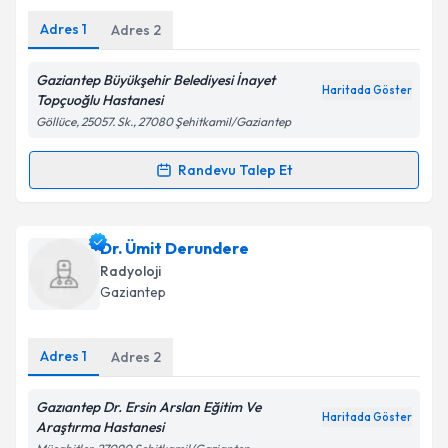
Adres
1
Adres
2
Gaziantep Büyükşehir Belediyesi İnayet
Haritada Göster
Kişisel verilerimin işlenmesine ilişkin
Aydınlatma
Topçuoğlu Hastanesi
Metni
'ni okudum ve kişisel verilerimin belirtilen
Göllüce, 25057. Sk., 27080 Şehitkamil/Gaziantep
kapsamda işlenmesini kabul ediyorum.
Randevu Talep Et
Randevu Takvimi Talebi
Takvim Talebini Gönder
Dr. Cemile Yolal
için randevu takvimi talebi oluşturun.
Dr. Ümit Derundere
Size bu uzmandan randevu almanız için bir takvim
Radyoloji
hazırlandığında e-posta ile bilgilendireceğiz.
Gaziantep
E-posta Adresiniz
Adres
1
Adres
2
Gazıantep Dr. Ersin Arslan Eğitim Ve
Haritada Göster
Kişisel verilerimin işlenmesine ilişkin
Aydınlatma
Araştırma Hastanesi
Metni
'ni okudum ve kişisel verilerimin belirtilen