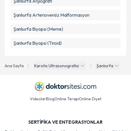
Şanlıurfa Anjiografi
Şanlıurfa Arteriovenöz Malformasyon
Şanlıurfa Biyopsi (Meme)
Şanlıurfa Biyopsi (Tiroid)
Ana Sayfa
Karotis Ultrasonografisi
Şanlıurfa
Videolar
Blog
Online Terapi
Online Diyet
SERTİFİKA VE ENTEGRASYONLAR