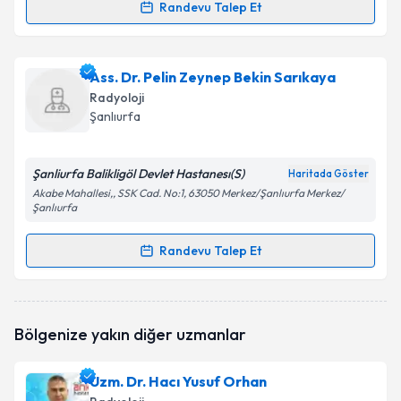
Randevu Talep Et
Randevu Takvimi Talebi
Uzm. Dr. Abdürrahim Dusak
için randevu takvimi
Ass. Dr. Pelin Zeynep Bekin Sarıkaya
talebi oluşturun. Size bu uzmandan randevu almanız
Radyoloji
için bir takvim hazırlandığında e-posta ile
Şanlıurfa
bilgilendireceğiz.
E-posta Adresiniz
Şanliurfa Balikligöl Devlet Hastanesı(S)
Haritada Göster
Akabe Mahallesi,, SSK Cad. No:1, 63050 Merkez/Şanlıurfa Merkez/
Şanlıurfa
Randevu Talep Et
Kişisel verilerimin işlenmesine ilişkin
Aydınlatma
Randevu Takvimi Talebi
Metni
'ni okudum ve kişisel verilerimin belirtilen
kapsamda işlenmesini kabul ediyorum.
Ass. Dr. Pelin Zeynep Bekin Sarıkaya
için randevu
Bölgenize yakın diğer uzmanlar
takvimi talebi oluşturun. Size bu uzmandan randevu
Takvim Talebini Gönder
almanız için bir takvim hazırlandığında e-posta ile
bilgilendireceğiz.
Uzm. Dr. Hacı Yusuf Orhan