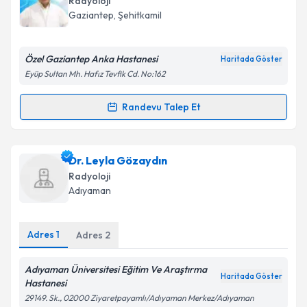
Radyoloji
E-posta Adresiniz
Gaziantep
, Şehitkamil
Özel Gaziantep Anka Hastanesi
Haritada Göster
Kişisel verilerimin işlenmesine ilişkin
Aydınlatma
Eyüp Sultan Mh. Hafız Tevfik Cd. No:162
Metni
'ni okudum ve kişisel verilerimin belirtilen
kapsamda işlenmesini kabul ediyorum.
Randevu Talep Et
Randevu Takvimi Talebi
Takvim Talebini Gönder
Uzm. Dr. Hacı Yusuf Orhan
için randevu takvimi
Dr. Leyla Gözaydın
talebi oluşturun. Size bu uzmandan randevu almanız
Radyoloji
için bir takvim hazırlandığında e-posta ile
Adıyaman
bilgilendireceğiz.
E-posta Adresiniz
Adres
1
Adres
2
Adıyaman Üniversitesi Eğitim Ve Araştırma
Haritada Göster
Hastanesi
Kişisel verilerimin işlenmesine ilişkin
Aydınlatma
29149. Sk., 02000 Ziyaretpayamlı/Adıyaman Merkez/Adıyaman