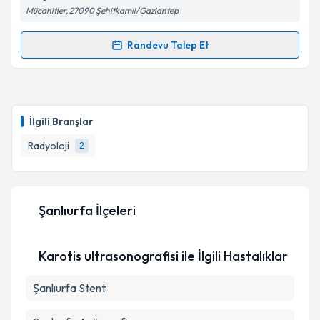
Metni
'ni okudum ve kişisel verilerimin belirtilen
Mücahitler, 27090 Şehitkamil/Gaziantep
kapsamda işlenmesini kabul ediyorum.
Randevu Talep Et
Randevu Takvimi Talebi
Takvim Talebini Gönder
Dr. Erhan Kocamaz
için randevu takvimi talebi
oluşturun. Size bu uzmandan randevu almanız için bir
İlgili Branşlar
takvim hazırlandığında e-posta ile bilgilendireceğiz.
Radyoloji
2
E-posta Adresiniz
Şanlıurfa İlçeleri
Kişisel verilerimin işlenmesine ilişkin
Aydınlatma
Metni
'ni okudum ve kişisel verilerimin belirtilen
Karotis ultrasonografisi ile İlgili Hastalıklar
kapsamda işlenmesini kabul ediyorum.
Şanlıurfa Stent
Takvim Talebini Gönder