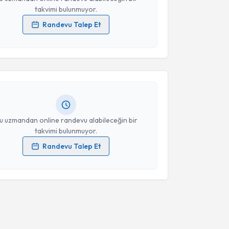
takvimi bulunmuyor.
Randevu Talep Et
akvimi Talebi
 verilerimin işlenmesine ilişkin
Aydınlatma Metni
'ni
 ve kişisel verilerimin belirtilen kapsamda
esini kabul ediyorum.
Çağatay Bölgen
için randevu takvimi talebi oluşturun.
andan randevu almanız için bir takvim
ında e-posta ile bilgilendireceğiz.
Takvim Talebini Gönder
resiniz
u uzmandan online randevu alabileceğin bir
takvimi bulunmuyor.
Randevu Talep Et
 verilerimin işlenmesine ilişkin
Aydınlatma Metni
'ni
 ve kişisel verilerimin belirtilen kapsamda
esini kabul ediyorum.
Takvim Talebini Gönder