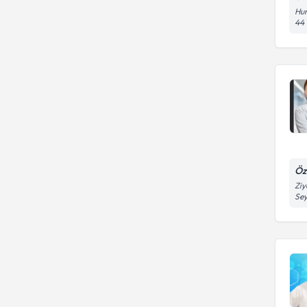
Hur
44
Öz
Ziy
Se