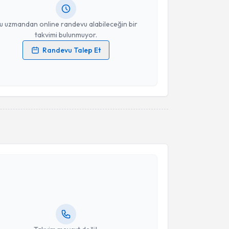
resiniz
u uzmandan online randevu alabileceğin bir
takvimi bulunmuyor.
Randevu Talep Et
 verilerimin işlenmesine ilişkin
Aydınlatma Metni
'ni
 ve kişisel verilerimin belirtilen kapsamda
esini kabul ediyorum.
Takvim Talebini Gönder
akvimi Talebi
Erol Hüseyin Aksungur
için randevu takvimi talebi
Size bu uzmandan randevu almanız için bir takvim
ında e-posta ile bilgilendireceğiz.
resiniz