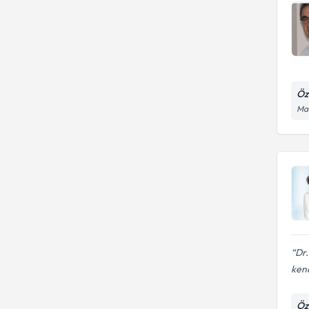
Öz
Mah
Dr
kend
Öz