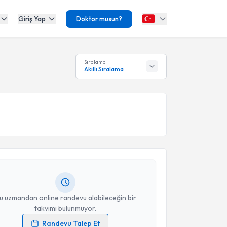
Giriş Yap
Doktor musun?
Sıralama
Akıllı Sıralama
akvimi Talebi
li Arpaz
için randevu takvimi talebi oluşturun. Size bu
ndevu almanız için bir takvim hazırlandığında e-
lgilendireceğiz.
resiniz
u uzmandan online randevu alabileceğin bir
takvimi bulunmuyor.
Randevu Talep Et