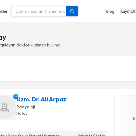
ikler
Blog
Kayıt Ol
ay
gulayan doktor - uzman bulundu
Randevu T
Uzm. Dr. A
uzmandan ra
Uzm. Dr. Ali Arpaz
posta ile bi
Radyoloji
E-posta Ad
Hatay
B