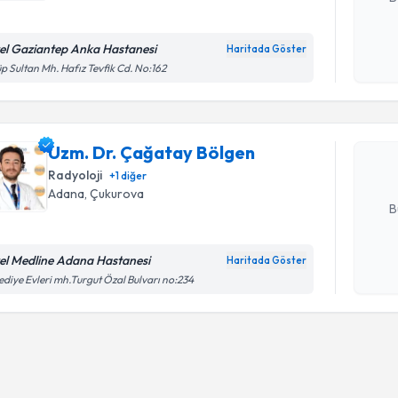
el Gaziantep Anka Hastanesi
Haritada Göster
Randevu T
Kişisel
p Sultan Mh. Hafız Tevfik Cd. No:162
okudum
işlenm
Uzm. Dr. 
Size bu uzm
Uzm. Dr. Çağatay Bölgen
hazırlandığ
Radyoloji
+
1
diğer
E-posta Ad
Adana
, Çukurova
B
el Medline Adana Hastanesi
Haritada Göster
Kişisel
ediye Evleri mh.Turgut Özal Bulvarı no:234
okudum
işlenm