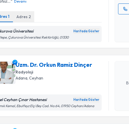
tsız...
Devamı
dres
1
Adres
2
Kişisel
okudum
işlenm
kurova Üniversitesi
Haritada Göster
Randevu T
tepe, Çukurova Üniversitesi Rektörlüğü, 01330
Uzm. Dr. 
oluşturun. 
Uzm. Dr. Orkun Ramiz Dinçer
hazırlandığ
Radyoloji
E-posta Ad
Adana
, Ceyhan
B
el Ceyhan Çınar Hastanesi
Haritada Göster
Randevu T
Kişisel
ık Kemal, Ebulfeyz Elçi Bey Cad. No:64, 01950 Ceyhan/Adana
okudum
işlenm
Uzm. Dr. 
Size bu uzm