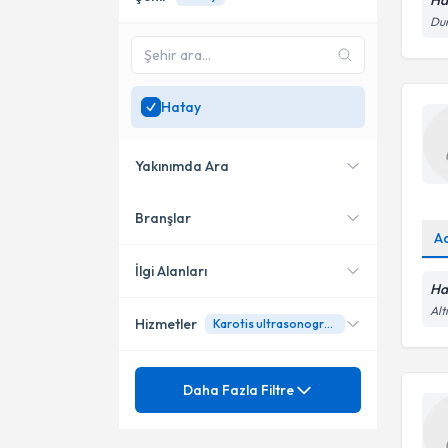
Ha
Dum
Hatay
Yakınımda Ara
Branşlar
Konumuma yakın uzmanları
A
göster
İlgi Alanları
Ha
Alt
Hizmetler
Karotis ultrasonografisi
Radyoloji
Ünvan
Anevrizmada Stent
Daha Fazla Filtre
Akciğer Ca
Karotis ultrasonografisi