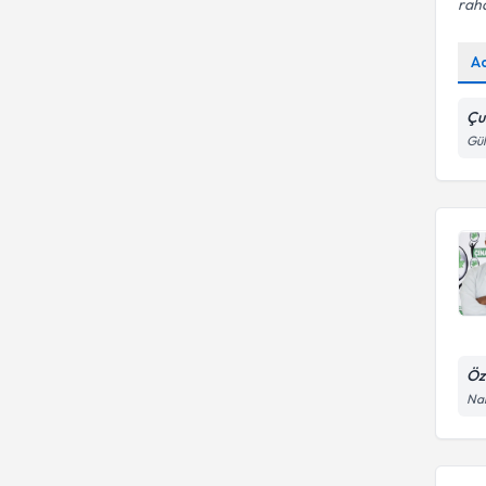
raha
A
Çu
Gül
Öz
Nam