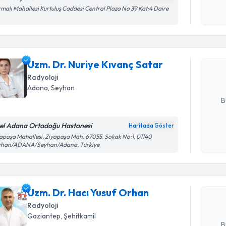
okudum
malı Mahallesi Kurtuluş Caddesi Central Plaza No 39 Kat:4 Daire
işlenm
Randevu T
Uzm. Dr. 
oluşturun. 
Uzm. Dr. Nuriye Kıvanç Satar
hazırlandığ
Radyoloji
E-posta Ad
Adana
, Seyhan
B
el Adana Ortadoğu Hastanesi
Haritada Göster
Randevu T
Kişisel
apaşa Mahallesi, Ziyapaşa Mah. 67055. Sokak No:1, 01140
yhan/ADANA/Seyhan/Adana, Türkiye
okudum
işlenm
Uzm. Dr. 
oluşturun. 
Uzm. Dr. Hacı Yusuf Orhan
hazırlandığ
Radyoloji
E-posta Ad
Gaziantep
, Şehitkamil
B