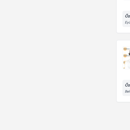
Öz
Eyü
Öz
Bel