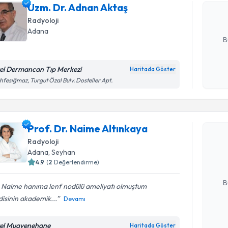
Uzm. Dr. Adnan Aktaş
hazırlandığ
Radyoloji
E-posta Ad
Adana
B
el Dermancan Tıp Merkezi
Haritada Göster
Kişisel
fesığmaz, Turgut Özal Bulv. Dosteller Apt.
okudum
Randevu T
işlenm
Prof. Dr. Naime Altınkaya
Prof. Dr. 
oluşturun. 
Radyoloji
hazırlandığ
Adana
, Seyhan
4.9
(
2
Değerlendirme)
E-posta Ad
B
. Naime hanıma lenf nodülü ameliyatı olmuştum
isinin akademik...
Devamı
Kişisel
el Muayenehane
Haritada Göster