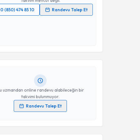
Takvim mevcut değil.
0 (850) 474 85 10
Randevu Talep Et
 verilerimin işlenmesine ilişkin
Aydınlatma Metni
'ni
 ve kişisel verilerimin belirtilen kapsamda
esini kabul ediyorum.
akvimi Talebi
Takvim Talebini Gönder
Orkun Ramiz Dinçer
için randevu takvimi talebi
Size bu uzmandan randevu almanız için bir takvim
ında e-posta ile bilgilendireceğiz.
resiniz
u uzmandan online randevu alabileceğin bir
takvimi bulunmuyor.
Randevu Talep Et
akvimi Talebi
 verilerimin işlenmesine ilişkin
Aydınlatma Metni
'ni
 ve kişisel verilerimin belirtilen kapsamda
esini kabul ediyorum.
Adnan Aktaş
için randevu takvimi talebi oluşturun.
andan randevu almanız için bir takvim