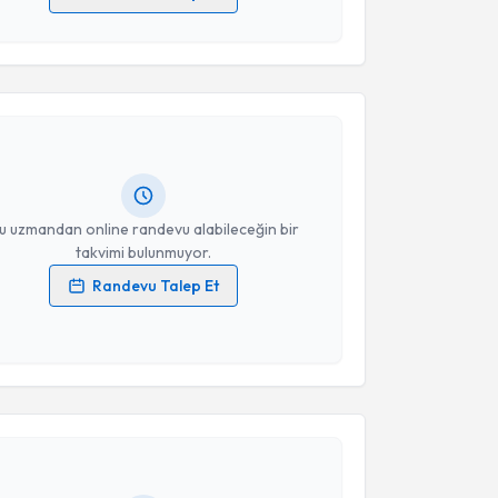
 verilerimin işlenmesine ilişkin
Aydınlatma Metni
'ni
akvimi Talebi
 ve kişisel verilerimin belirtilen kapsamda
esini kabul ediyorum.
fa Bardakçı
için randevu takvimi talebi oluşturun.
Takvim Talebini Gönder
andan randevu almanız için bir takvim
ında e-posta ile bilgilendireceğiz.
resiniz
u uzmandan online randevu alabileceğin bir
takvimi bulunmuyor.
Randevu Talep Et
 verilerimin işlenmesine ilişkin
Aydınlatma Metni
'ni
 ve kişisel verilerimin belirtilen kapsamda
esini kabul ediyorum.
akvimi Talebi
Takvim Talebini Gönder
lil Atıcı
için randevu takvimi talebi oluşturun. Size bu
ndevu almanız için bir takvim hazırlandığında e-
lgilendireceğiz.