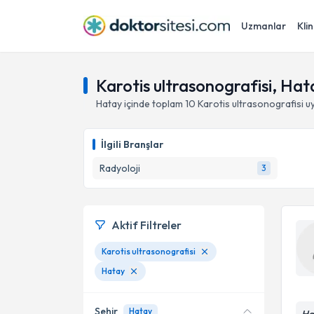
Uzmanlar
Klin
Karotis ultrasonografisi, Hat
Hatay
içinde toplam
10
Karotis ultrasonografisi
uy
İlgili Branşlar
Radyoloji
3
Aktif Filtreler
Karotis ultrasonografisi
Hatay
Şehir
Hatay