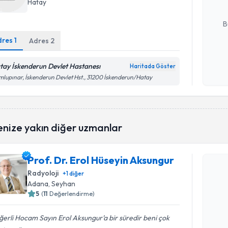
Hatay
E-posta Ad
B
dres
1
Adres
2
Kişisel
tay İskenderun Devlet Hastanesı
Haritada Göster
okudum
lupınar, İskenderun Devlet Hst., 31200 İskenderun/Hatay
işlenm
enize yakın diğer uzmanlar
Randevu T
Prof. Dr. Erol Hüseyin Aksungur
Prof. Dr. 
Radyoloji
+
1
diğer
oluşturun. 
Adana
, Seyhan
hazırlandığ
5
(
11
Değerlendirme)
E-posta Ad
erli Hocam Sayın Erol Aksungur’a bir süredir beni çok