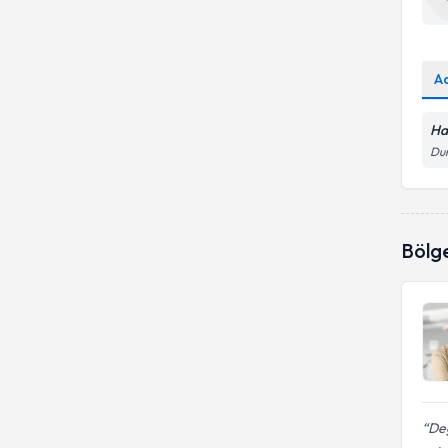
Arteriovenöz Fistül
Karaciğer kanserleri
Dr.
Arteriovenöz Malformasyon
Tiroid iğne biyopsisi
A
Uzm. Dr.
Balon Anjioplasti (Balonla
Transplantasyon
Damar Darlığı Açılması)
Ha
Beyin Damarları
Dum
Anjiyoplasti
Biyopsi (Meme)
Damarsal anomali tedavisi
Biyopsi (Tiroid)
Doppler ultrason
Bölg
Dijital Mamografi (FFDM)
Kas-iskelet (diz, omuz, ayak ve
el bileği, kalça, sakroiliak)
Düz Röntgen Filmi
Manyetik rezonans
görüntüleme (mrg- mri)
Radyoembolizasyon
Değ