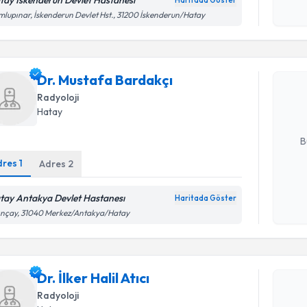
tay İskenderun Devlet Hastanesı
Haritada Göster
Kişisel
lupınar, İskenderun Devlet Hst., 31200 İskenderun/Hatay
Randevu T
okudum
işlenm
Dr. Musta
Dr. Mustafa Bardakçı
Size bu uzm
hazırlandığ
Radyoloji
Hatay
E-posta Ad
B
dres
1
Adres
2
Kişisel
tay Antakya Devlet Hastanesı
Haritada Göster
okudum
ınçay, 31040 Merkez/Antakya/Hatay
işlenm
Randevu T
Dr. İlker Ha
Dr. İlker Halil Atıcı
uzmandan ra
posta ile bi
Radyoloji