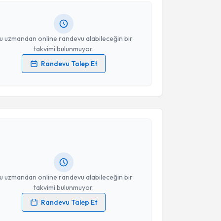
ında e-posta ile bilgilendireceğiz.
Takvim Talebini Gönder
resiniz
u uzmandan online randevu alabileceğin bir
takvimi bulunmuyor.
Randevu Talep Et
 verilerimin işlenmesine ilişkin
Aydınlatma Metni
'ni
 ve kişisel verilerimin belirtilen kapsamda
akvimi Talebi
esini kabul ediyorum.
Takvim Talebini Gönder
Naime Altınkaya
için randevu takvimi talebi
Size bu uzmandan randevu almanız için bir takvim
ında e-posta ile bilgilendireceğiz.
resiniz
u uzmandan online randevu alabileceğin bir
takvimi bulunmuyor.
Randevu Talep Et
 verilerimin işlenmesine ilişkin
Aydınlatma Metni
'ni