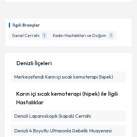
Op. Dr. Sami Cebelli
için randevu takvimi talebi
oluşturun. Size bu uzmandan randevu almanız için bir
İlgili Branşlar
takvim hazırlandığında e-posta ile bilgilendireceğiz.
Genel Cerrahi
Kadın Hastalıkları ve Doğum
1
1
E-posta Adresiniz
Denizli İlçeleri
Kişisel verilerimin işlenmesine ilişkin
Aydınlatma
Merkezefendi
Metni
'ni okudum ve kişisel verilerimin belirtilen
Karın içi sıcak kemoterapi (hipek)
kapsamda işlenmesini kabul ediyorum.
Karın içi sıcak kemoterapi (hipek) ile İlgili
Takvim Talebini Gönder
Hastalıklar
Denizli Laparoskopik (kapalı) Cerrahi
Denizli 4 Boyutlu Ultrasonla Gebelik Muayenesi