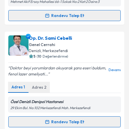
Mehmet Akif Ersoy Mahallesi 66-1 Sokak No:2 Kat:2 Daire:3
Randevu Talep Et
Randevu Takvimi Talebi
Doç. Dr. Gülşah Selvi Demirtaş
için randevu takvimi
Op. Dr. Sami Cebelli
talebi oluşturun. Size bu uzmandan randevu almanız
Genel Cerrahi
için bir takvim hazırlandığında e-posta ile
Denizli
, Merkezefendi
bilgilendireceğiz.
5
(
10
Değerlendirme)
E-posta Adresiniz
Doktor beyi yorumlardan okuyarak şans eseri buldum,
Devamı
fenol lazer ameliyati...
Adres
1
Adres
2
Kişisel verilerimin işlenmesine ilişkin
Aydınlatma
Metni
'ni okudum ve kişisel verilerimin belirtilen
Özel Denizli Denipol Hastanesi
kapsamda işlenmesini kabul ediyorum.
29 Ekim Bul. No:102 Merkezefendi Mah. Merkezefendi
Randevu Talep Et
Takvim Talebini Gönder
Randevu Takvimi Talebi