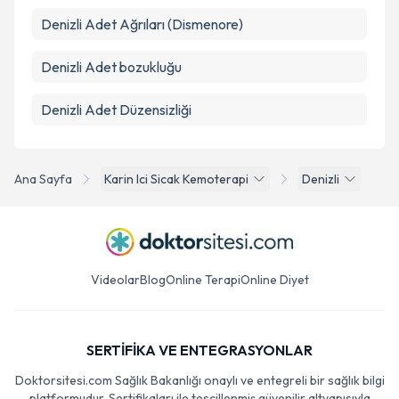
Denizli Adet Ağrıları (Dismenore)
Denizli Adet bozukluğu
Denizli Adet Düzensizliği
Ana Sayfa
Karin Ici Sicak Kemoterapi
Denizli
Videolar
Blog
Online Terapi
Online Diyet
SERTİFİKA VE ENTEGRASYONLAR
Doktorsitesi.com Sağlık Bakanlığı onaylı ve entegreli bir sağlık bilgi
platformudur. Sertifikaları ile tescillenmiş güvenilir altyapısıyla