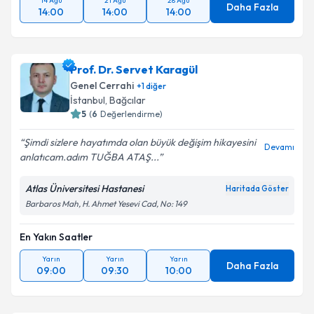
14 Ağu
21 Ağu
28 Ağu
Daha Fazla
14:00
14:00
14:00
Prof. Dr. Servet Karagül
Genel Cerrahi
+
1
diğer
İstanbul
, Bağcılar
5
(
6
Değerlendirme)
Şimdi sizlere hayatımda olan büyük değişim hikayesini
Devamı
anlatıcam.adım TUĞBA ATAŞ...
Atlas Üniversitesi Hastanesi
Haritada Göster
Barbaros Mah, H. Ahmet Yesevi Cad, No: 149
En Yakın Saatler
Yarın
Yarın
Yarın
Daha Fazla
09:00
09:30
10:00