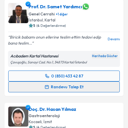
Prof. Dr. Samet Yardımcı
Genel Cerrahi
+
1
diğer
İstanbul
, Kartal
5
(
4
Değerlendirme)
Biricik babamı onun ellerine teslim ettim tedavi edip
Devamı
bana teslim...
Acıbadem Kartal Hastanesi
Haritada Göster
Çavuşoğlu, Sanayi Cad. No:1, 34873 Kartal/İstanbul
0 (850) 433 42 87
Randevu Takvimi Talebi
Randevu Talep Et
Prof. Dr. Samet Yardımcı
için randevu takvimi talebi
oluşturun. Size bu uzmandan randevu almanız için bir
Doç. Dr. Hasan Yılmaz
takvim hazırlandığında e-posta ile bilgilendireceğiz.
Gastroenteroloji
E-posta Adresiniz
Kocaeli
, İzmit
5
(
4
Değerlendirme)