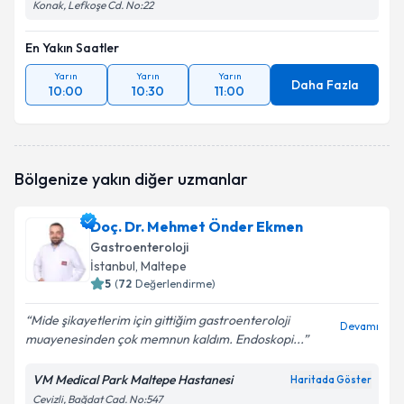
Konak, Lefkoşe Cd. No:22
En Yakın Saatler
Yarın
Yarın
Yarın
Daha Fazla
10:00
10:30
11:00
Bölgenize yakın diğer uzmanlar
Doç. Dr. Mehmet Önder Ekmen
Gastroenteroloji
İstanbul
, Maltepe
5
(
72
Değerlendirme)
Mide şikayetlerim için gittiğim gastroenteroloji
Devamı
muayenesinden çok memnun kaldım. Endoskopi...
VM Medical Park Maltepe Hastanesi
Haritada Göster
Cevizli, Bağdat Cad. No:547