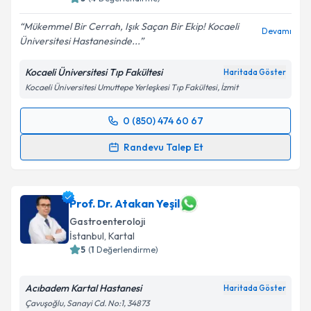
Mükemmel Bir Cerrah, Işık Saçan Bir Ekip! Kocaeli
Devamı
Üniversitesi Hastanesinde...
Kişisel verilerimin işlenmesine ilişkin
Aydınlatma
Metni
'ni okudum ve kişisel verilerimin belirtilen
Kocaeli Üniversitesi Tıp Fakültesi
Haritada Göster
kapsamda işlenmesini kabul ediyorum.
Kocaeli Üniversitesi Umuttepe Yerleşkesi Tıp Fakültesi, İzmit
Takvim Talebini Gönder
0 (850) 474 60 67
Randevu Takvimi Talebi
Randevu Talep Et
Doç. Dr. Hasan Yılmaz
için randevu takvimi talebi
oluşturun. Size bu uzmandan randevu almanız için bir
takvim hazırlandığında e-posta ile bilgilendireceğiz.
Prof. Dr. Atakan Yeşil
Gastroenteroloji
E-posta Adresiniz
İstanbul
, Kartal
5
(
1
Değerlendirme)
Acıbadem Kartal Hastanesi
Haritada Göster
Kişisel verilerimin işlenmesine ilişkin
Aydınlatma
Çavuşoğlu, Sanayi Cd. No:1, 34873