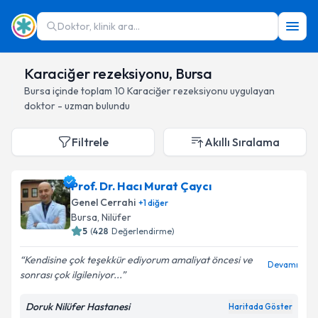
Doktor, klinik ara...
Karaciğer rezeksiyonu, Bursa
Bursa
içinde toplam
10
Karaciğer rezeksiyonu
uygulayan
doktor - uzman bulundu
Filtrele
Akıllı Sıralama
Prof. Dr. Hacı Murat Çaycı
Genel Cerrahi
+
1
diğer
Bursa
, Nilüfer
5
(
428
Değerlendirme)
Kendisine çok teşekkür ediyorum amaliyat öncesi ve
Devamı
sonrası çok ilgileniyor...
Doruk Nilüfer Hastanesi
Haritada Göster