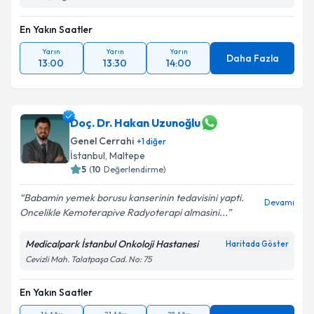
En Yakın Saatler
Yarın
Yarın
Yarın
Daha Fazla
13:00
13:30
14:00
Doç. Dr. Hakan Uzunoğlu
Genel Cerrahi
+
1
diğer
İstanbul
, Maltepe
5
(
10
Değerlendirme)
Babamin yemek borusu kanserinin tedavisini yapti.
Devamı
Oncelikle Kemoterapive Radyoterapi almasini...
Medicalpark İstanbul Onkoloji Hastanesi
Haritada Göster
Cevizli Mah. Talatpaşa Cad. No: 75
En Yakın Saatler