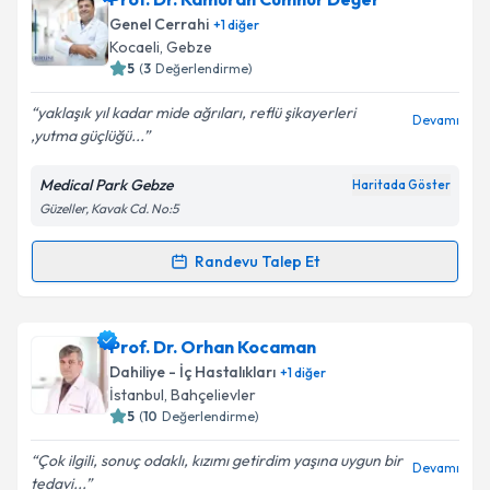
bilgilendireceğiz.
Genel Cerrahi
+
1
diğer
Kocaeli
, Gebze
E-posta Adresiniz
5
(
3
Değerlendirme)
yaklaşık yıl kadar mide ağrıları, reflü şikayerleri
Devamı
,yutma güçlüğü...
Kişisel verilerimin işlenmesine ilişkin
Aydınlatma
Medical Park Gebze
Haritada Göster
Metni
'ni okudum ve kişisel verilerimin belirtilen
Güzeller, Kavak Cd. No:5
kapsamda işlenmesini kabul ediyorum.
Randevu Talep Et
Randevu Takvimi Talebi
Takvim Talebini Gönder
Prof. Dr. Kamuran Cumhur Değer
için randevu
Prof. Dr. Orhan Kocaman
takvimi talebi oluşturun. Size bu uzmandan randevu
Dahiliye - İç Hastalıkları
+
1
diğer
almanız için bir takvim hazırlandığında e-posta ile
İstanbul
, Bahçelievler
bilgilendireceğiz.
5
(
10
Değerlendirme)
E-posta Adresiniz
Çok ilgili, sonuç odaklı, kızımı getirdim yaşına uygun bir
Devamı
tedavi...