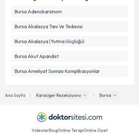
Bursa Adenokarsinom
Takvim Talebini Gönder
Bursa Akalazya Tanı Ve Tedavisi
Bursa Akalazya (Yutma Güçlüğü)
Bursa Akut Apandist
Bursa Ameliyat Sonrası Komplikasyonlar
Ana Sayfa
Karaciger Rezeksiyonu
Bursa
Videolar
Blog
Online Terapi
Online Diyet