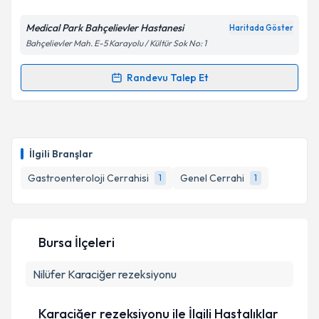
Medical Park Bahçelievler Hastanesi
Haritada Göster
Bahçelievler Mah. E-5 Karayolu / Kültür Sok No: 1
Kişisel verilerimin işlenmesine ilişkin
Aydınlatma
Metni
'ni okudum ve kişisel verilerimin belirtilen
kapsamda işlenmesini kabul ediyorum.
Randevu Talep Et
Randevu Takvimi Talebi
Takvim Talebini Gönder
Prof. Dr. Orhan Kocaman
için randevu takvimi
talebi oluşturun. Size bu uzmandan randevu almanız
İlgili Branşlar
için bir takvim hazırlandığında e-posta ile
bilgilendireceğiz.
Gastroenteroloji Cerrahisi
Genel Cerrahi
1
1
E-posta Adresiniz
Bursa İlçeleri
Nilüfer
Karaciğer rezeksiyonu
Kişisel verilerimin işlenmesine ilişkin
Aydınlatma
Metni
'ni okudum ve kişisel verilerimin belirtilen
kapsamda işlenmesini kabul ediyorum.
Karaciğer rezeksiyonu ile İlgili Hastalıklar