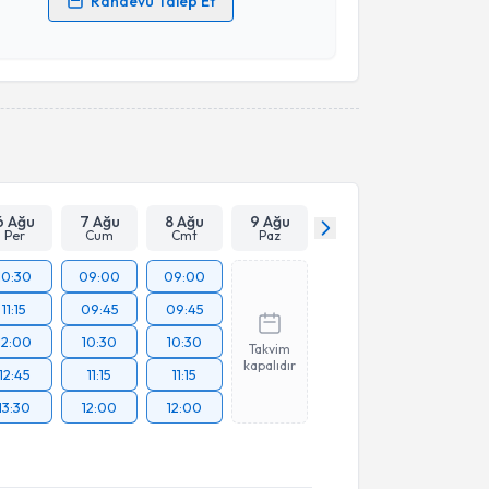
Randevu Talep Et
 verilerimin işlenmesine ilişkin
Aydınlatma Metni
'ni
 ve kişisel verilerimin belirtilen kapsamda
esini kabul ediyorum.
Takvim Talebini Gönder
6 Ağu
7 Ağu
8 Ağu
9 Ağu
Per
Cum
Cmt
Paz
10:30
09:00
09:00
11:15
09:45
09:45
12:00
10:30
10:30
Takvim
kapalıdır
12:45
11:15
11:15
13:30
12:00
12:00