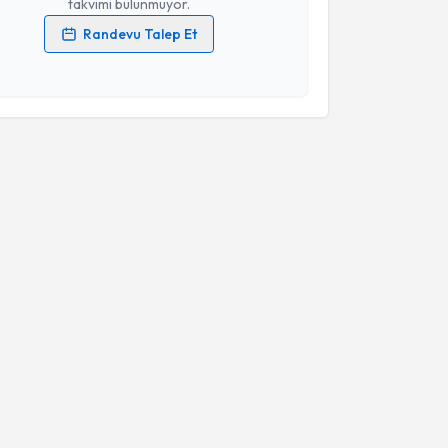
takvimi bulunmuyor.
Randevu Talep Et
 verilerimin işlenmesine ilişkin
Aydınlatma Metni
'ni
 ve kişisel verilerimin belirtilen kapsamda
esini kabul ediyorum.
Takvim Talebini Gönder