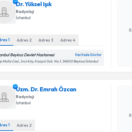
Dr. Yüksel Işık
uzmandan ra
posta ile bi
Radyoloji
İstanbul
E-posta Ad
B
dres
1
Adres
2
Adres
3
Adres
4
Kişisel
tanbul Beykoz Devlet Hastanesi
Haritada Göster
okudum
p Molla Cad., İncirköy, Kısayol Sok. No:1, 34800 Beykoz/İstanbul
işlenm
Randevu T
Uzm. Dr.
Uzm. Dr. Emrah Özcan
Size bu uzm
hazırlandığ
Radyoloji
İstanbul
E-posta Ad
B
dres
1
Adres
2