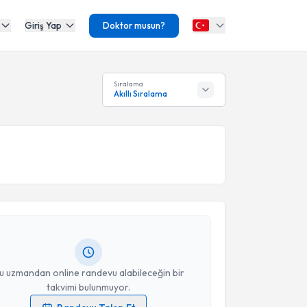
Giriş Yap
Doktor musun?
Sıralama
Akıllı Sıralama
akvimi Talebi
Mehmet Mustafa Özlü
için randevu takvimi talebi
Size bu uzmandan randevu almanız için bir takvim
ında e-posta ile bilgilendireceğiz.
resiniz
u uzmandan online randevu alabileceğin bir
takvimi bulunmuyor.