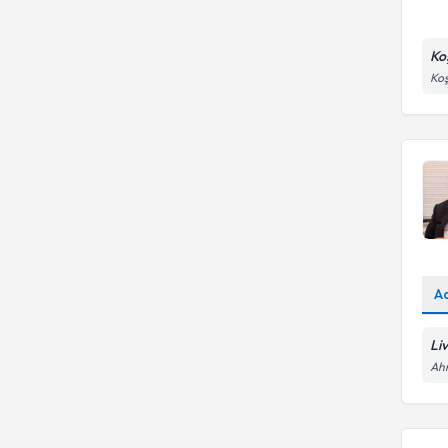
Ko
Koş
A
Li
Ah