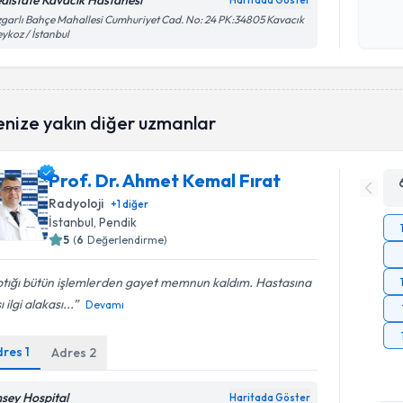
distate Kavacık Hastanesi
Haritada Göster
Kişisel
garlı Bahçe Mahallesi Cumhuriyet Cad. No: 24 PK:34805 Kavacık
eykoz / İstanbul
okudum
işlenm
enize yakın diğer uzmanlar
Prof. Dr. Ahmet Kemal Fırat
Radyoloji
+
1
diğer
İstanbul
, Pendik
5
(
6
Değerlendirme)
ptığı bütün işlemlerden gayet memnun kaldım. Hastasına
 ilgi alakası...
Devamı
dres
1
Adres
2
sey Hospital
Haritada Göster