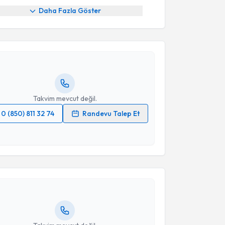
akvimi Talebi
Daha Fazla Göster
Fatma Esra Bahadır Ülger
için randevu takvimi
turun. Size bu uzmandan randevu almanız için bir
rlandığında e-posta ile bilgilendireceğiz.
resiniz
Takvim mevcut değil.
0 (850) 811 32 74
Randevu Talep Et
 verilerimin işlenmesine ilişkin
Aydınlatma Metni
'ni
akvimi Talebi
 ve kişisel verilerimin belirtilen kapsamda
esini kabul ediyorum.
yesi Cem Cahit Barışık
için randevu takvimi talebi
Size bu uzmandan randevu almanız için bir takvim
Takvim Talebini Gönder
ında e-posta ile bilgilendireceğiz.
resiniz