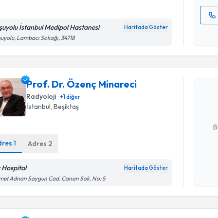
şuyolu İstanbul Medipol Hastanesi
Haritada Göster
Kişisel
uyolu, Lambacı Sokağı, 34718
okudum
Randevu T
işlenm
Prof. Dr.
Prof. Dr. Özenç Minareci
Size bu uzm
hazırlandığ
Radyoloji
+
1
diğer
İstanbul
, Beşiktaş
E-posta Ad
B
dres
1
Adres
2
Kişisel
v Hospital
Haritada Göster
okudum
met Adnan Saygun Cad. Canan Sok. No: 5
işlenm
Randevu T
Dr. Yüksel 