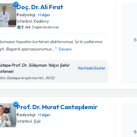
Doç. Dr. Ali Fırat
Doç. Dr. Al
uzmandan ra
Radyoloji
+
1
diğer
posta ile bi
İstanbul
, Kadıköy
5
(
46
Değerlendirme)
E-posta Ad
B
umuzun hayatını kurtaran doktorumuz, İyi ki yollarımız
şti. Başarılı operasyonumuz...
Devamı
Kişisel
ztepe Prof. Dr. Süleyman Yalçın Şehir
okudum
Haritada Göster
stanesi
işlenm
tim, Göztepe Araştırma Hst., 34722
Randevu T
Prof. Dr.
oluşturun. 
Prof. Dr. Murat Cantaşdemir
hazırlandığ
Radyoloji
+
1
diğer
İstanbul
, Şişli
E-posta Ad
B