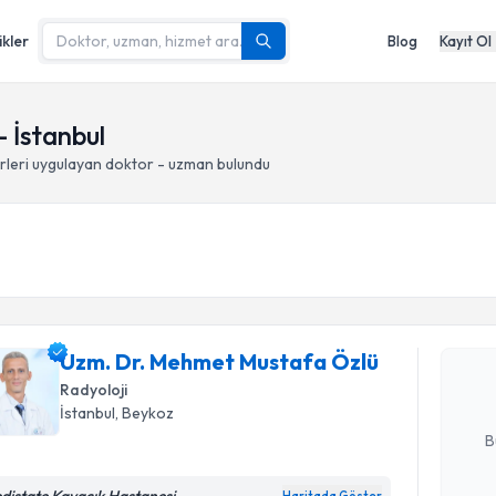
ikler
Blog
Kayıt Ol
- İstanbul
rleri
uygulayan doktor - uzman bulundu
Randevu T
Uzm. Dr. 
oluşturun. 
Uzm. Dr. Mehmet Mustafa Özlü
hazırlandığ
Radyoloji
E-posta Ad
İstanbul
, Beykoz
B