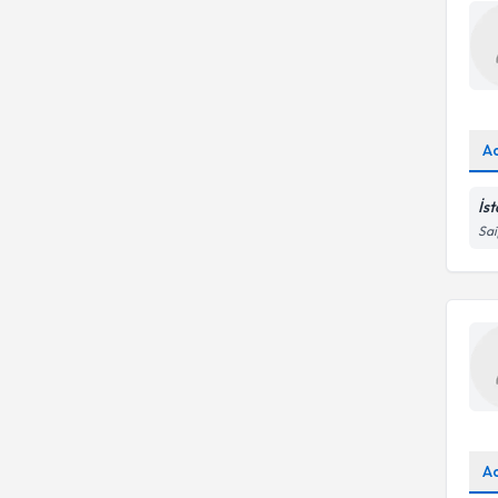
A
İs
Sai
A