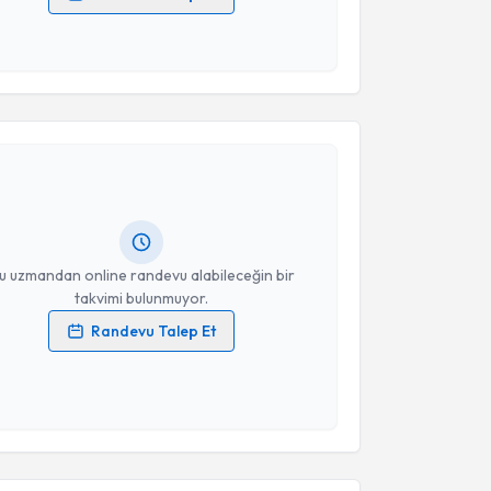
 verilerimin işlenmesine ilişkin
Aydınlatma Metni
'ni
 ve kişisel verilerimin belirtilen kapsamda
esini kabul ediyorum.
akvimi Talebi
Takvim Talebini Gönder
Mustafa Demir
için randevu takvimi talebi oluşturun.
andan randevu almanız için bir takvim
ında e-posta ile bilgilendireceğiz.
resiniz
u uzmandan online randevu alabileceğin bir
takvimi bulunmuyor.
Randevu Talep Et
 verilerimin işlenmesine ilişkin
Aydınlatma Metni
'ni
 ve kişisel verilerimin belirtilen kapsamda
esini kabul ediyorum.
akvimi Talebi
Takvim Talebini Gönder