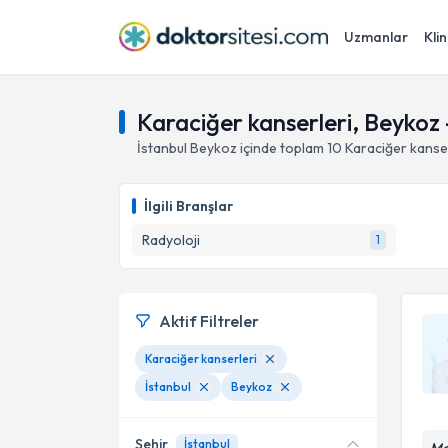
Uzmanlar
Klin
Karaciğer kanserleri, Beykoz 
İstanbul
Beykoz
içinde toplam
10
Karaciğer kanse
İlgili Branşlar
Radyoloji
1
Aktif Filtreler
Karaciğer kanserleri
İstanbul
Beykoz
Şehir
İstanbul