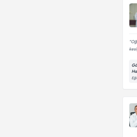
Oğl
kesi
Gö
Ha
Eği