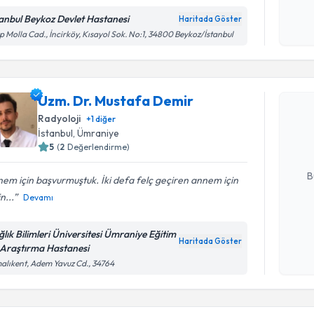
Kişisel
tanbul Beykoz Devlet Hastanesi
Haritada Göster
okudum
p Molla Cad., İncirköy, Kısayol Sok. No:1, 34800 Beykoz/İstanbul
işlenm
Randevu T
Uzm. Dr. Mustafa Demir
Uzm. Dr. 
Size bu uzm
Radyoloji
+
1
diğer
hazırlandığ
İstanbul
, Ümraniye
5
(
2
Değerlendirme)
E-posta Ad
B
em için başvurmuştuk. İki defa felç geçiren annem için
n...
Devamı
Kişisel
ğlık Bilimleri Üniversitesi Ümraniye Eğitim
okudum
Haritada Göster
 Araştırma Hastanesi
işlenm
alıkent, Adem Yavuz Cd., 34764
Randevu T