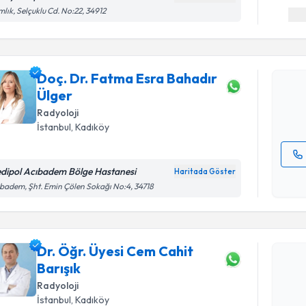
Randevu T
lık, Selçuklu Cd. No:22, 34912
Doç. Dr. 
talebi oluş
Doç. Dr. Fatma Esra Bahadır
takvim hazı
Ülger
E-posta Ad
Radyoloji
İstanbul
, Kadıköy
dipol Acıbadem Bölge Hastanesi
Haritada Göster
Kişisel
Randevu T
badem, Şht. Emin Çölen Sokağı No:4, 34718
okudum
işlenm
Dr. Öğr. Ü
oluşturun. 
Dr. Öğr. Üyesi Cem Cahit
hazırlandığ
Barışık
E-posta Ad
Radyoloji
İstanbul
, Kadıköy