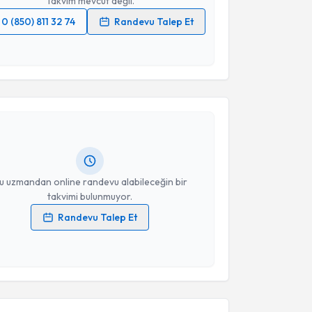
Takvim mevcut değil.
0 (850) 811 32 74
Randevu Talep Et
 verilerimin işlenmesine ilişkin
Aydınlatma Metni
'ni
 ve kişisel verilerimin belirtilen kapsamda
akvimi Talebi
esini kabul ediyorum.
 Özenç Minareci
için randevu takvimi talebi oluşturun.
Takvim Talebini Gönder
andan randevu almanız için bir takvim
ında e-posta ile bilgilendireceğiz.
resiniz
u uzmandan online randevu alabileceğin bir
takvimi bulunmuyor.
Randevu Talep Et
 verilerimin işlenmesine ilişkin
Aydınlatma Metni
'ni
 ve kişisel verilerimin belirtilen kapsamda
esini kabul ediyorum.
akvimi Talebi
Takvim Talebini Gönder
Işık
için randevu takvimi talebi oluşturun. Size bu