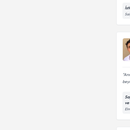
İs
Sai
Ann
beyi
Sa
ve
Elm