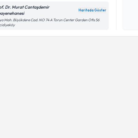
of. Dr. Murat Cantaşdemir
Haritada Göster
ayenehanesi
Kişisel
ya Mah. Büyükdere Cad. NO 74 A Torun Center Garden Ofis 56
okudum
cidiyeköy
işlenm