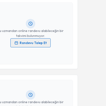
i Fırat
için randevu takvimi talebi oluşturun. Size bu
ndevu almanız için bir takvim hazırlandığında e-
lgilendireceğiz.
resiniz
u uzmandan online randevu alabileceğin bir
takvimi bulunmuyor.
Randevu Talep Et
 verilerimin işlenmesine ilişkin
Aydınlatma Metni
'ni
 ve kişisel verilerimin belirtilen kapsamda
esini kabul ediyorum.
akvimi Talebi
Takvim Talebini Gönder
 Murat Cantaşdemir
için randevu takvimi talebi
Size bu uzmandan randevu almanız için bir takvim
ında e-posta ile bilgilendireceğiz.
resiniz
u uzmandan online randevu alabileceğin bir