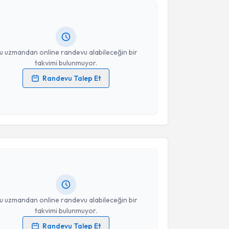
ndevu almanız için bir takvim hazırlandığında e-
lgilendireceğiz.
resiniz
u uzmandan online randevu alabileceğin bir
takvimi bulunmuyor.
Randevu Talep Et
 verilerimin işlenmesine ilişkin
Aydınlatma Metni
'ni
 ve kişisel verilerimin belirtilen kapsamda
esini kabul ediyorum.
akvimi Talebi
Takvim Talebini Gönder
 Emrah Özcan
için randevu takvimi talebi oluşturun.
andan randevu almanız için bir takvim
ında e-posta ile bilgilendireceğiz.
resiniz
u uzmandan online randevu alabileceğin bir
takvimi bulunmuyor.
Randevu Talep Et