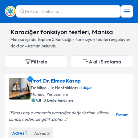
Doktor, klinik ara...
Karaciğer fonksiyon testleri, Manisa
Manisa
içinde toplam
5
Karaciğer fonksiyon testleri
uygulayan
doktor - uzman bulundu
Filtrele
Akıllı Sıralama
Prof. Dr. Elmas Kasap
Dahiliye - İç Hastalıkları
+
1
diğer
Manisa
, Yunusemre
4.8
(
3
Değerlendirme)
Elmas bey'e annemin karaciğer değerlerinin yüksek
Devamı
olması nedeni ile gittik.Daha...
Adres
1
Adres
2