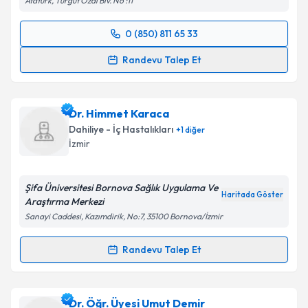
Atatürk, Turgut Özal Blv. No :11
Takvim Talebini Gönder
0 (850) 811 65 33
Randevu Takvimi Talebi
Randevu Talep Et
Prof. Dr. Yaşar Çolak
için randevu takvimi talebi
oluşturun. Size bu uzmandan randevu almanız için bir
Dr. Himmet Karaca
takvim hazırlandığında e-posta ile bilgilendireceğiz.
Dahiliye - İç Hastalıkları
+
1
diğer
E-posta Adresiniz
İzmir
Şifa Üniversitesi Bornova Sağlık Uygulama Ve
Haritada Göster
Araştırma Merkezi
Kişisel verilerimin işlenmesine ilişkin
Aydınlatma
Sanayi Caddesi, Kazımdirik, No:7, 35100 Bornova/İzmir
Metni
'ni okudum ve kişisel verilerimin belirtilen
kapsamda işlenmesini kabul ediyorum.
Randevu Talep Et
Randevu Takvimi Talebi
Takvim Talebini Gönder
Dr. Himmet Karaca
için randevu takvimi talebi
Dr. Öğr. Üyesi Umut Demir