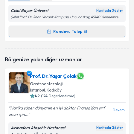
Celal Bayar Üniversi
Haritada Göster
Şehit Prof. Dr. İlhan Varank Kampüsü, Uncubozköy, 45140 Yunusemre
Randevu Talep Et
Randevu Takvimi Talebi
Prof. Dr. Elmas Kasap
için randevu takvimi talebi
Bölgenize yakın diğer uzmanlar
oluşturun. Size bu uzmandan randevu almanız için bir
takvim hazırlandığında e-posta ile bilgilendireceğiz.
Prof. Dr. Yaşar Çolak
E-posta Adresiniz
Gastroenteroloji
İstanbul
, Kadıköy
4.9
(
124
Değerlendirme)
Kişisel verilerimin işlenmesine ilişkin
Aydınlatma
Harika süper dünyanın en iyi doktor Fransa’dan sırf
Devamı
Metni
'ni okudum ve kişisel verilerimin belirtilen
onun için...
kapsamda işlenmesini kabul ediyorum.
Acıbadem Ataşehir Hastanesi
Haritada Göster