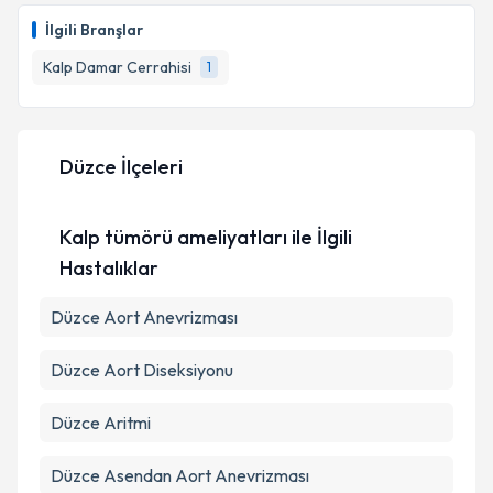
oluşturun. Size bu uzmandan randevu almanız için bir
İlgili Branşlar
takvim hazırlandığında e-posta ile bilgilendireceğiz.
Kalp Damar Cerrahisi
1
E-posta Adresiniz
Düzce İlçeleri
Kişisel verilerimin işlenmesine ilişkin
Aydınlatma
Metni
'ni okudum ve kişisel verilerimin belirtilen
Kalp tümörü ameliyatları ile İlgili
kapsamda işlenmesini kabul ediyorum.
Hastalıklar
Takvim Talebini Gönder
Düzce Aort Anevrizması
Düzce Aort Diseksiyonu
Düzce Aritmi
Düzce Asendan Aort Anevrizması