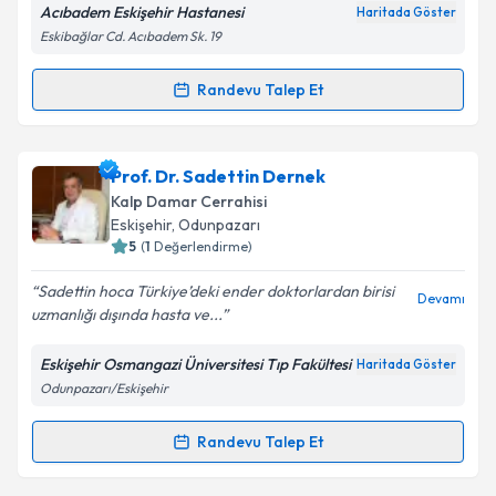
Acıbadem Eskişehir Hastanesi
Haritada Göster
Eskibağlar Cd. Acıbadem Sk. 19
Kişisel verilerimin işlenmesine ilişkin
Aydınlatma
Randevu Talep Et
Randevu Takvimi Talebi
Metni
'ni okudum ve kişisel verilerimin belirtilen
kapsamda işlenmesini kabul ediyorum.
Prof. Dr. Murat İkizler
için randevu takvimi talebi
Prof. Dr. Sadettin Dernek
oluşturun. Size bu uzmandan randevu almanız için bir
Takvim Talebini Gönder
Kalp Damar Cerrahisi
takvim hazırlandığında e-posta ile bilgilendireceğiz.
Eskişehir
, Odunpazarı
5
(
1
Değerlendirme)
E-posta Adresiniz
Sadettin hoca Türkiye’deki ender doktorlardan birisi
Devamı
uzmanlığı dışında hasta ve...
Eskişehir Osmangazi Üniversitesi Tıp Fakültesi
Haritada Göster
Kişisel verilerimin işlenmesine ilişkin
Aydınlatma
Odunpazarı/Eskişehir
Metni
'ni okudum ve kişisel verilerimin belirtilen
kapsamda işlenmesini kabul ediyorum.
Randevu Talep Et
Randevu Takvimi Talebi
Takvim Talebini Gönder