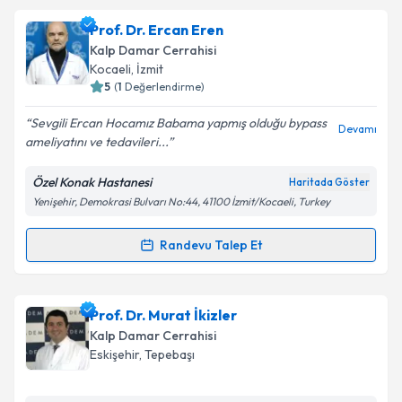
Prof. Dr. Ercan Eren
Kalp Damar Cerrahisi
Kocaeli
, İzmit
5
(
1
Değerlendirme)
Sevgili Ercan Hocamız Babama yapmış olduğu bypass
Devamı
ameliyatını ve tedavileri...
Özel Konak Hastanesi
Haritada Göster
Yenişehir, Demokrasi Bulvarı No:44, 41100 İzmit/Kocaeli, Turkey
Randevu Talep Et
Randevu Takvimi Talebi
Prof. Dr. Ercan Eren
için randevu takvimi talebi
Prof. Dr. Murat İkizler
oluşturun. Size bu uzmandan randevu almanız için bir
Kalp Damar Cerrahisi
takvim hazırlandığında e-posta ile bilgilendireceğiz.
Eskişehir
, Tepebaşı
E-posta Adresiniz