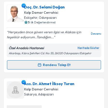
Prof. Dr. Sadettin Dernek
için randevu takvimi
Doç. Dr. Selami Doğan
talebi oluşturun. Size bu uzmandan randevu almanız
Kalp Damar Cerrahisi
için bir takvim hazırlandığında e-posta ile
Eskişehir
, Odunpazarı
bilgilendireceğiz.
5
(
4
Değerlendirme)
E-posta Adresiniz
Herşeyden önce güven veren ilgisi ve Alakası için
Devamı
teşekkür ediyorum..Tanıdığım...
Özel Anadolu Hastanesi
Haritada Göster
Akarbaşı, Kıbrıs Şehitleri Cd. No: 55, 26020 Odunpazarı/Eskişehir
Kişisel verilerimin işlenmesine ilişkin
Aydınlatma
Metni
'ni okudum ve kişisel verilerimin belirtilen
kapsamda işlenmesini kabul ediyorum.
Randevu Talep Et
Randevu Takvimi Talebi
Takvim Talebini Gönder
Doç. Dr. Selami Doğan
için randevu takvimi talebi
Ass. Dr. Ahmet İlksoy Turan
oluşturun. Size bu uzmandan randevu almanız için bir
Kalp Damar Cerrahisi
takvim hazırlandığında e-posta ile bilgilendireceğiz.
Sakarya
, Adapazarı
E-posta Adresiniz