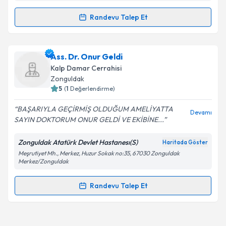
Metni
'ni okudum ve kişisel verilerimin belirtilen
kapsamda işlenmesini kabul ediyorum.
Randevu Talep Et
Randevu Takvimi Talebi
Takvim Talebini Gönder
Uzm. Dr. Ercan Servet
için randevu takvimi talebi
Ass. Dr. Onur Geldi
oluşturun. Size bu uzmandan randevu almanız için bir
Kalp Damar Cerrahisi
takvim hazırlandığında e-posta ile bilgilendireceğiz.
Zonguldak
5
(
1
Değerlendirme)
E-posta Adresiniz
BAŞARIYLA GEÇİRMİŞ OLDUĞUM AMELİYATTA
Devamı
SAYIN DOKTORUM ONUR GELDİ VE EKİBİNE...
Zonguldak Atatürk Devlet Hastanesı(S)
Haritada Göster
Kişisel verilerimin işlenmesine ilişkin
Aydınlatma
Meşrutiyet Mh., Merkez, Huzur Sokak no:35, 67030 Zonguldak
Metni
'ni okudum ve kişisel verilerimin belirtilen
Merkez/Zonguldak
kapsamda işlenmesini kabul ediyorum.
Randevu Talep Et
Randevu Takvimi Talebi
Takvim Talebini Gönder
Ass. Dr. Onur Geldi
için randevu takvimi talebi