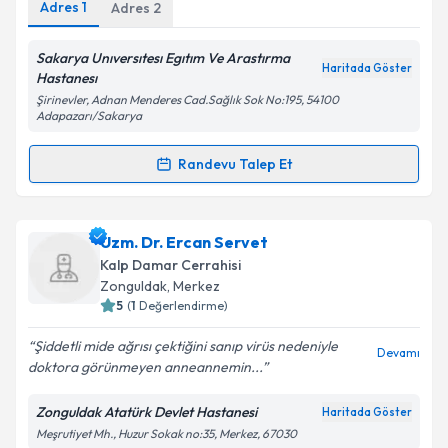
Adres
1
Adres
2
Sakarya Unıversıtesı Egıtım Ve Arastırma
Haritada Göster
Kişisel verilerimin işlenmesine ilişkin
Aydınlatma
Hastanesı
Metni
'ni okudum ve kişisel verilerimin belirtilen
Şirinevler, Adnan Menderes Cad.Sağlık Sok No:195, 54100
kapsamda işlenmesini kabul ediyorum.
Adapazarı/Sakarya
Randevu Talep Et
Randevu Takvimi Talebi
Takvim Talebini Gönder
Ass. Dr. Ahmet İlksoy Turan
için randevu takvimi
Uzm. Dr. Ercan Servet
talebi oluşturun. Size bu uzmandan randevu almanız
Kalp Damar Cerrahisi
için bir takvim hazırlandığında e-posta ile
Zonguldak
, Merkez
bilgilendireceğiz.
5
(
1
Değerlendirme)
E-posta Adresiniz
Şiddetli mide ağrısı çektiğini sanıp virüs nedeniyle
Devamı
doktora görünmeyen anneannemin...
Zonguldak Atatürk Devlet Hastanesi
Haritada Göster
Meşrutiyet Mh., Huzur Sokak no:35, Merkez, 67030
Kişisel verilerimin işlenmesine ilişkin
Aydınlatma