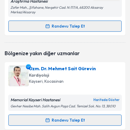
Araştırma Hastanesi
Zafer Mah., Şifahane, Nevşehir Cad. N:117/A, 68200 Aksaray
Merkez/Aksaray
Randevu Talep Et
Randevu Takvimi Talebi
Dr. Gökay Nar
için randevu takvimi talebi oluşturun.
Bölgenize yakın diğer uzmanlar
Size bu uzmandan randevu almanız için bir takvim
hazırlandığında e-posta ile bilgilendireceğiz.
Uzm. Dr. Mehmet Sait Gürevin
E-posta Adresiniz
Kardiyoloji
Kayseri
, Kocasinan
Memorial Kayseri Hastanesi
Kişisel verilerimin işlenmesine ilişkin
Aydınlatma
Haritada Göster
Metni
'ni okudum ve kişisel verilerimin belirtilen
Gevher Nesibe Mah. Salih Avgun Paşa Cad. Temizel Sok. No: 13, 38010
kapsamda işlenmesini kabul ediyorum.
Randevu Talep Et
Randevu Takvimi Talebi
Takvim Talebini Gönder