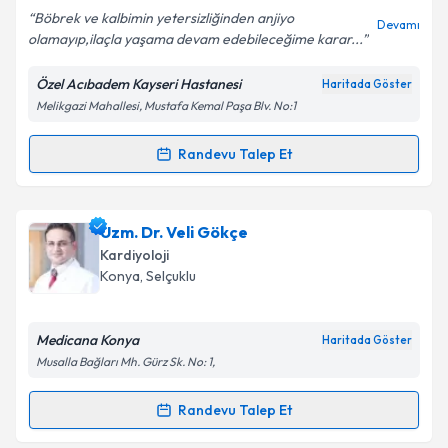
Böbrek ve kalbimin yetersizliğinden anjiyo
Devamı
olamayıp,ilaçla yaşama devam edebileceğime karar...
Özel Acıbadem Kayseri Hastanesi
Haritada Göster
Kişisel verilerimin işlenmesine ilişkin
Aydınlatma
Melikgazi Mahallesi, Mustafa Kemal Paşa Blv. No:1
Metni
'ni okudum ve kişisel verilerimin belirtilen
kapsamda işlenmesini kabul ediyorum.
Randevu Talep Et
Randevu Takvimi Talebi
Takvim Talebini Gönder
Prof. Dr. Ergün Seyfeli
için randevu takvimi talebi
Uzm. Dr. Veli Gökçe
oluşturun. Size bu uzmandan randevu almanız için bir
Kardiyoloji
takvim hazırlandığında e-posta ile bilgilendireceğiz.
Konya
, Selçuklu
E-posta Adresiniz
Medicana Konya
Haritada Göster
Musalla Bağları Mh. Gürz Sk. No: 1,
Kişisel verilerimin işlenmesine ilişkin
Aydınlatma
Randevu Talep Et
Randevu Takvimi Talebi
Metni
'ni okudum ve kişisel verilerimin belirtilen