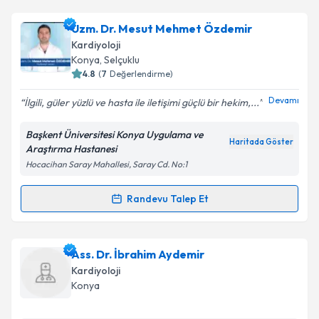
kapsamda işlenmesini kabul ediyorum.
Uzm. Dr. Veli Gökçe
için randevu takvimi talebi
Uzm. Dr. Mesut Mehmet Özdemir
oluşturun. Size bu uzmandan randevu almanız için bir
Takvim Talebini Gönder
Kardiyoloji
takvim hazırlandığında e-posta ile bilgilendireceğiz.
Konya
, Selçuklu
4.8
(
7
Değerlendirme)
E-posta Adresiniz
Devamı
İlgili, güler yüzlü ve hasta ile iletişimi güçlü bir hekim,...
Başkent Üniversitesi Konya Uygulama ve
Haritada Göster
Araştırma Hastanesi
Kişisel verilerimin işlenmesine ilişkin
Aydınlatma
Hocacihan Saray Mahallesi, Saray Cd. No:1
Metni
'ni okudum ve kişisel verilerimin belirtilen
kapsamda işlenmesini kabul ediyorum.
Randevu Talep Et
Randevu Takvimi Talebi
Takvim Talebini Gönder
Uzm. Dr. Mesut Mehmet Özdemir
için randevu
Ass. Dr. İbrahim Aydemir
takvimi talebi oluşturun. Size bu uzmandan randevu
Kardiyoloji
almanız için bir takvim hazırlandığında e-posta ile
Konya
bilgilendireceğiz.