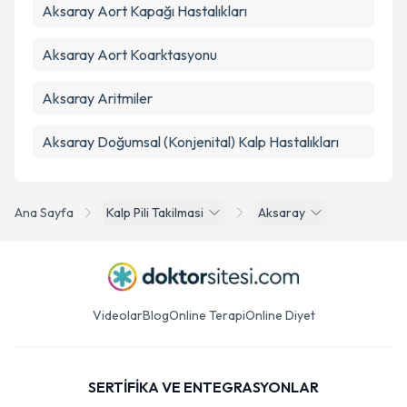
Takvim Talebini Gönder
Aksaray Aort Kapağı Hastalıkları
Aksaray Aort Koarktasyonu
Aksaray Aritmiler
Aksaray Doğumsal (Konjenital) Kalp Hastalıkları
Ana Sayfa
Kalp Pili Takilmasi
Aksaray
Videolar
Blog
Online Terapi
Online Diyet
SERTİFİKA VE ENTEGRASYONLAR