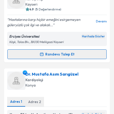
için bir takvim hazırlandığında e-posta ile
Kayseri
bilgilendireceğiz.
4.9
(
5
Değerlendirme)
E-posta Adresiniz
Hastalarına karşı hiçbir emeğini esirgemeyen
Devamı
güleryüzlü çok ilgi ve alakalı...
Erciyes Üniversitesi
Haritada Göster
Köşk, Talas Blv., 38030 Melikgazi/Kayseri
Kişisel verilerimin işlenmesine ilişkin
Aydınlatma
Metni
'ni okudum ve kişisel verilerimin belirtilen
kapsamda işlenmesini kabul ediyorum.
Randevu Talep Et
Randevu Takvimi Talebi
Takvim Talebini Gönder
Doç. Dr. Mehmet Tuğrul İnanç
için randevu takvimi
Dr. Mustafa Asım Sarıgüzel
talebi oluşturun. Size bu uzmandan randevu almanız
Kardiyoloji
için bir takvim hazırlandığında e-posta ile
Konya
bilgilendireceğiz.
E-posta Adresiniz
Adres
1
Adres
2