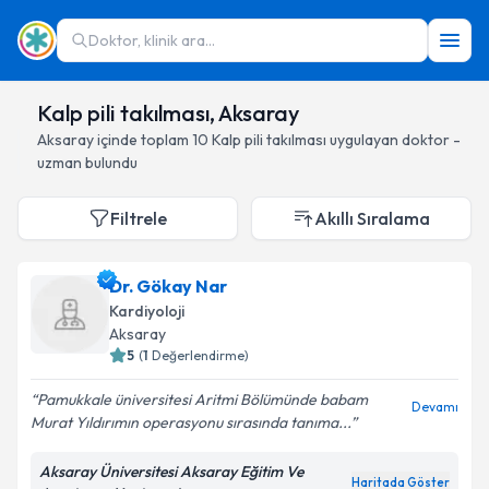
Doktor, klinik ara...
Kalp pili takılması, Aksaray
Aksaray
içinde toplam
10
Kalp pili takılması
uygulayan doktor -
uzman bulundu
Filtrele
Akıllı Sıralama
Dr. Gökay Nar
Kardiyoloji
Aksaray
5
(
1
Değerlendirme)
Pamukkale üniversitesi Aritmi Bölümünde babam
Devamı
Murat Yıldırımın operasyonu sırasında tanıma...
Aksaray Üniversitesi Aksaray Eğitim Ve
Haritada Göster