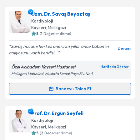
Uzm. Dr. Mehmet Sait Gürevin
için randevu takvimi
Uzm. Dr. Savaş Beyaztaş
talebi oluşturun. Size bu uzmandan randevu almanız
Kardiyoloji
için bir takvim hazırlandığında e-posta ile
Kayseri
, Melikgazi
bilgilendireceğiz.
5
(
1
Değerlendirme)
E-posta Adresiniz
Savaş hocamı herkes öneririm yıllar önce babamın
Devamı
anjiyosunu yaptı kendisi...
Özel Acıbadem Kayseri Hastanesi
Haritada Göster
Melikgazi Mahallesi, Mustafa Kemal Paşa Blv. No:1
Kişisel verilerimin işlenmesine ilişkin
Aydınlatma
Metni
'ni okudum ve kişisel verilerimin belirtilen
kapsamda işlenmesini kabul ediyorum.
Randevu Talep Et
Randevu Takvimi Talebi
Takvim Talebini Gönder
Uzm. Dr. Savaş Beyaztaş
için randevu takvimi talebi
Prof. Dr. Ergün Seyfeli
oluşturun. Size bu uzmandan randevu almanız için bir
Kardiyoloji
takvim hazırlandığında e-posta ile bilgilendireceğiz.
Kayseri
, Melikgazi
5
(
2
Değerlendirme)
E-posta Adresiniz