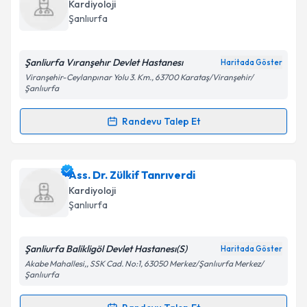
talebi oluşturun. Size bu uzmandan randevu almanız
Kardiyoloji
için bir takvim hazırlandığında e-posta ile
Şanlıurfa
bilgilendireceğiz.
E-posta Adresiniz
Şanliurfa Vıranşehır Devlet Hastanesı
Haritada Göster
Viranşehir-Ceylanpınar Yolu 3. Km., 63700 Karataş/Viranşehir/
Şanlıurfa
Randevu Talep Et
Kişisel verilerimin işlenmesine ilişkin
Aydınlatma
Randevu Takvimi Talebi
Metni
'ni okudum ve kişisel verilerimin belirtilen
kapsamda işlenmesini kabul ediyorum.
Ass. Dr. Arzu Neslihan Akgün
için randevu takvimi
Ass. Dr. Zülkif Tanrıverdi
talebi oluşturun. Size bu uzmandan randevu almanız
Kardiyoloji
Takvim Talebini Gönder
için bir takvim hazırlandığında e-posta ile
Şanlıurfa
bilgilendireceğiz.
E-posta Adresiniz
Şanliurfa Balikligöl Devlet Hastanesı(S)
Haritada Göster
Akabe Mahallesi,, SSK Cad. No:1, 63050 Merkez/Şanlıurfa Merkez/
Şanlıurfa