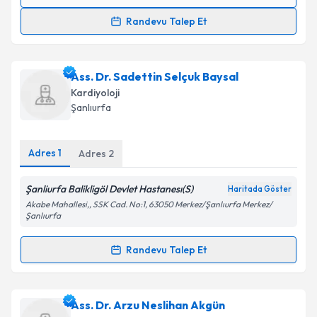
Randevu Takvimi Talebi
Randevu Talep Et
Doç. Dr. Yusuf Sezen
için randevu takvimi talebi
oluşturun. Size bu uzmandan randevu almanız için bir
Ass. Dr. Sadettin Selçuk Baysal
takvim hazırlandığında e-posta ile bilgilendireceğiz.
Kardiyoloji
E-posta Adresiniz
Şanlıurfa
Adres
1
Adres
2
Kişisel verilerimin işlenmesine ilişkin
Aydınlatma
Şanliurfa Balikligöl Devlet Hastanesı(S)
Metni
'ni okudum ve kişisel verilerimin belirtilen
Haritada Göster
kapsamda işlenmesini kabul ediyorum.
Akabe Mahallesi,, SSK Cad. No:1, 63050 Merkez/Şanlıurfa Merkez/
Şanlıurfa
Takvim Talebini Gönder
Randevu Talep Et
Randevu Takvimi Talebi
Ass. Dr. Sadettin Selçuk Baysal
için randevu takvimi
Ass. Dr. Arzu Neslihan Akgün