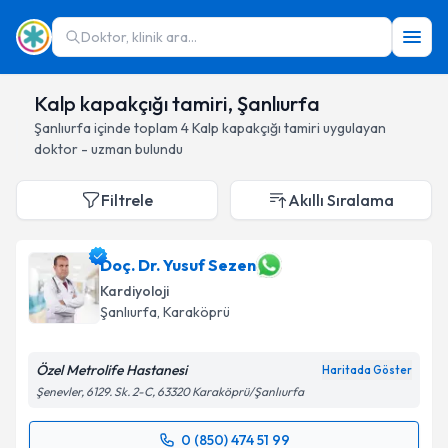
Doktor, klinik ara...
Kalp kapakçığı tamiri, Şanlıurfa
Şanlıurfa
içinde toplam
4
Kalp kapakçığı tamiri
uygulayan
doktor - uzman bulundu
Filtrele
Akıllı Sıralama
Doç. Dr. Yusuf Sezen
Kardiyoloji
Şanlıurfa
, Karaköprü
Özel Metrolife Hastanesi
Haritada Göster
Şenevler, 6129. Sk. 2-C, 63320 Karaköprü/Şanlıurfa
0 (850) 474 51 99