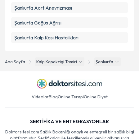
Şanlıurfa Aort Anevrizması
Şanlıurfa Göğüs Ağrısı
Şanlıurfa Kalp Kası Hastalıkları
Ana Sayfa
Kalp Kapakcigi Tamiri
Şanlıurfa
Videolar
Blog
Online Terapi
Online Diyet
SERTİFİKA VE ENTEGRASYONLAR
Doktorsitesi.com Sağlık Bakanlığı onaylı ve entegreli bir sağlık bilgi
platformudur. Sertifikaları ile tescillenmiş güvenilir altyapısıyla