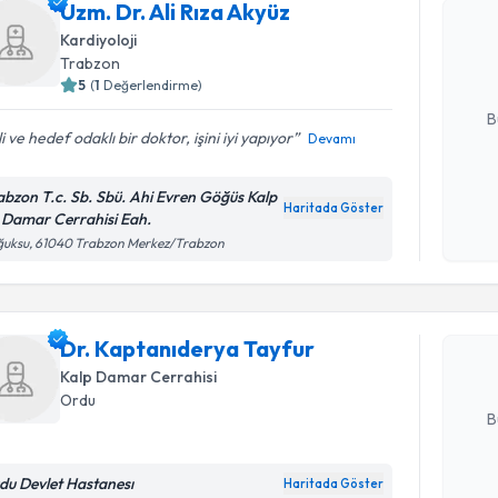
Uzm. Dr. Ali Rıza Akyüz
Size bu uzm
Kardiyoloji
hazırlandığ
Trabzon
5
(
1
Değerlendirme)
E-posta Ad
B
ili ve hedef odaklı bir doktor, işini iyi yapıyor
Devamı
abzon T.c. Sb. Sbü. Ahi Evren Göğüs Kalp
Kişisel
Haritada Göster
 Damar Cerrahisi Eah.
okudum
Randevu T
işlenm
ğuksu, 61040 Trabzon Merkez/Trabzon
Dr. Kapta
Size bu uzm
Dr. Kaptanıderya Tayfur
hazırlandığ
Kalp Damar Cerrahisi
E-posta Ad
Ordu
B
du Devlet Hastanesı
Haritada Göster