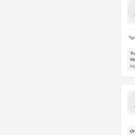
anevrizması(aaa) onarımı
Aort Kapağı Hastalıkları
Balon valvüloplasti
Uzm. Dr.
Bayılma
Efor treadmil testi
Çevresel Damar Hastalıkları
Kalp bypass ameliyatı
İlg
Koroner Arter Tıkanıklığı
Stres ekokardiyografi
Tr
Mitral Kapak Sorunu
Ve
So
Panik Atak
Periferik Arter Hastalıkları
Stent
Or