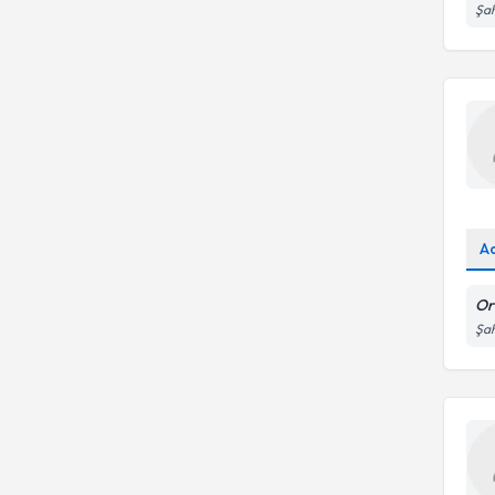
Şah
A
Or
Şah