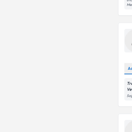
Me
A
Tr
Ve
So