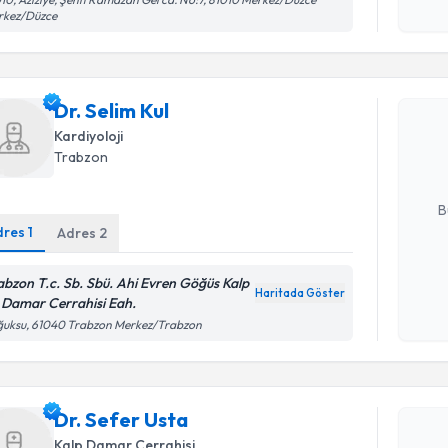
işlenm
rkez/Düzce
Randevu T
Dr. Selim 
Dr. Selim Kul
uzmandan ra
Kardiyoloji
posta ile bi
Trabzon
E-posta Ad
B
dres
1
Adres
2
Kişisel
abzon T.c. Sb. Sbü. Ahi Evren Göğüs Kalp
Haritada Göster
okudum
 Damar Cerrahisi Eah.
Randevu T
işlenm
ğuksu, 61040 Trabzon Merkez/Trabzon
Dr. Sefer
uzmandan ra
Dr. Sefer Usta
posta ile bi
Kalp Damar Cerrahisi