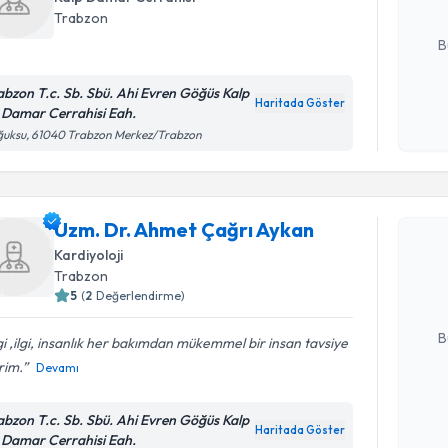
Trabzon
E-posta Ad
B
abzon T.c. Sb. Sbü. Ahi Evren Göğüs Kalp
Haritada Göster
 Damar Cerrahisi Eah.
Kişisel
ğuksu, 61040 Trabzon Merkez/Trabzon
okudum
işlenm
Randevu T
Uzm. Dr. Ahmet Çağrı Aykan
Uzm. Dr. 
oluşturun. 
Kardiyoloji
hazırlandığ
Trabzon
5
(
2
Değerlendirme)
E-posta Ad
B
gi ,ilgi, insanlık her bakımdan mükemmel bir insan tavsiye
rim.
Devamı
Kişisel
abzon T.c. Sb. Sbü. Ahi Evren Göğüs Kalp
okudum
Haritada Göster
 Damar Cerrahisi Eah.