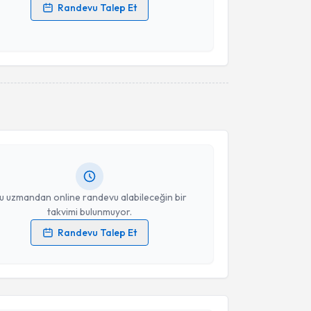
Randevu Talep Et
 verilerimin işlenmesine ilişkin
Aydınlatma Metni
'ni
 ve kişisel verilerimin belirtilen kapsamda
esini kabul ediyorum.
akvimi Talebi
Takvim Talebini Gönder
 Levent Korkmaz
için randevu takvimi talebi
Size bu uzmandan randevu almanız için bir takvim
ında e-posta ile bilgilendireceğiz.
resiniz
u uzmandan online randevu alabileceğin bir
takvimi bulunmuyor.
Randevu Talep Et
 verilerimin işlenmesine ilişkin
Aydınlatma Metni
'ni
 ve kişisel verilerimin belirtilen kapsamda
akvimi Talebi
esini kabul ediyorum.
li Rıza Akyüz
için randevu takvimi talebi oluşturun.