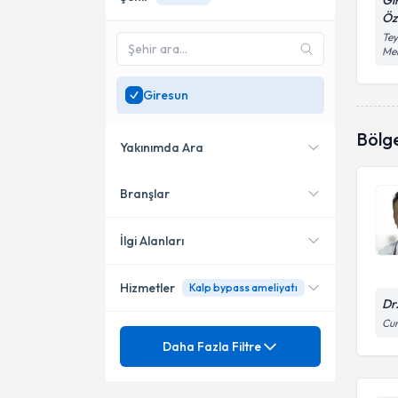
Gi
Öz
Tey
Me
Giresun
Bölg
Yakınımda Ara
Branşlar
Konumuma yakın uzmanları
göster
İlgi Alanları
Hizmetler
Kalp bypass ameliyatı
Kardiyoloji
Dr
Cum
Ünvan
Anevrizma
Daha Fazla Filtre
Angina Pektoris
Abdominal aort