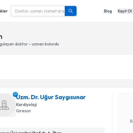
ikler
Blog
Kayıt Ol
n
gulayan doktor - uzman bulundu
Randevu T
Uzm. Dr. 
oluşturun. 
Uzm. Dr. Uğur Saygısunar
hazırlandığ
Kardiyoloji
Giresun
E-posta Ad
B