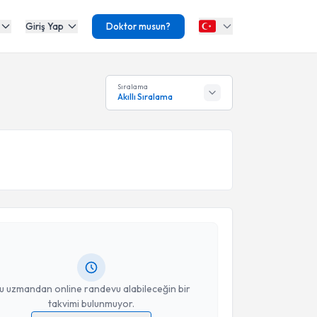
Giriş Yap
Doktor musun?
Sıralama
Akıllı Sıralama
akvimi Talebi
Uğur Saygısunar
için randevu takvimi talebi
Size bu uzmandan randevu almanız için bir takvim
ında e-posta ile bilgilendireceğiz.
resiniz
u uzmandan online randevu alabileceğin bir
takvimi bulunmuyor.