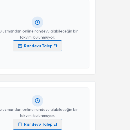
Takvim Talebini Gönder
andan randevu almanız için bir takvim
ında e-posta ile bilgilendireceğiz.
resiniz
u uzmandan online randevu alabileceğin bir
takvimi bulunmuyor.
Randevu Talep Et
 verilerimin işlenmesine ilişkin
Aydınlatma Metni
'ni
 ve kişisel verilerimin belirtilen kapsamda
akvimi Talebi
esini kabul ediyorum.
nıderya Tayfur
için randevu takvimi talebi oluşturun.
Takvim Talebini Gönder
andan randevu almanız için bir takvim
ında e-posta ile bilgilendireceğiz.
resiniz
u uzmandan online randevu alabileceğin bir
takvimi bulunmuyor.
Randevu Talep Et