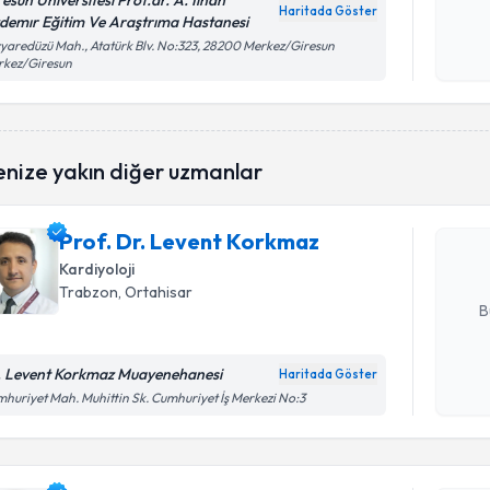
resun Üniversitesi Prof.dr. A. İlhan
Haritada Göster
demır Eğitim Ve Araştrıma Hastanesi
Kişisel
yaredüzü Mah., Atatürk Blv. No:323, 28200 Merkez/Giresun
okudum
rkez/Giresun
işlenm
Randevu T
enize yakın diğer uzmanlar
Prof. Dr.
oluşturun. 
Prof. Dr. Levent Korkmaz
hazırlandığ
Kardiyoloji
E-posta Ad
Trabzon
, Ortahisar
B
. Levent Korkmaz Muayenehanesi
Haritada Göster
Kişisel
huriyet Mah. Muhittin Sk. Cumhuriyet İş Merkezi No:3
okudum
Randevu T
işlenm
Uzm. Dr. A