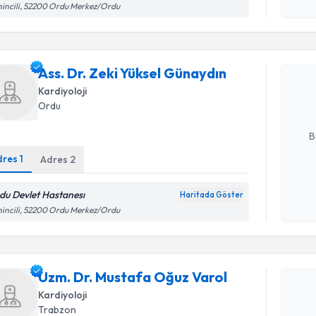
Kişisel
incili, 52200 Ordu Merkez/Ordu
Randevu T
okudum
işlenm
Ass. Dr. Z
Ass. Dr. Zeki Yüksel Günaydın
oluşturun. 
hazırlandığ
Kardiyoloji
Ordu
E-posta Ad
B
dres
1
Adres
2
Kişisel
du Devlet Hastanesı
Haritada Göster
okudum
incili, 52200 Ordu Merkez/Ordu
işlenm
Randevu T
Uzm. Dr. 
Uzm. Dr. Mustafa Oğuz Varol
oluşturun. 
Kardiyoloji
hazırlandığ
Trabzon