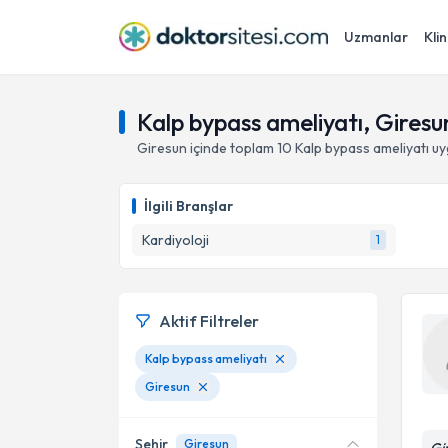
Uzmanlar
Klin
Kalp bypass ameliyatı, Giresu
Giresun
içinde toplam
10
Kalp bypass ameliyatı
uy
İlgili Branşlar
Kardiyoloji
1
Aktif Filtreler
Kalp bypass ameliyatı
Giresun
Şehir
Giresun