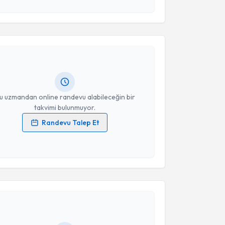
 verilerimin işlenmesine ilişkin
Aydınlatma Metni
'ni
akvimi Talebi
 ve kişisel verilerimin belirtilen kapsamda
esini kabul ediyorum.
eki Yüksel Günaydın
için randevu takvimi talebi
Takvim Talebini Gönder
Size bu uzmandan randevu almanız için bir takvim
ında e-posta ile bilgilendireceğiz.
resiniz
u uzmandan online randevu alabileceğin bir
takvimi bulunmuyor.
Randevu Talep Et
 verilerimin işlenmesine ilişkin
Aydınlatma Metni
'ni
 ve kişisel verilerimin belirtilen kapsamda
esini kabul ediyorum.
akvimi Talebi
Takvim Talebini Gönder
Mustafa Oğuz Varol
için randevu takvimi talebi
Size bu uzmandan randevu almanız için bir takvim
ında e-posta ile bilgilendireceğiz.