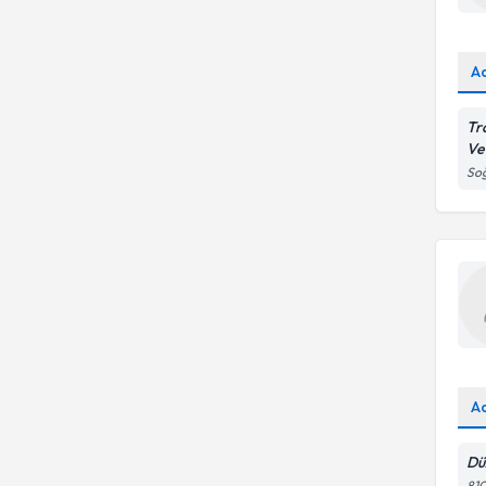
A
Tr
Ve
So
A
Dü
810