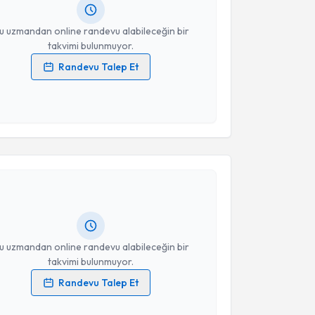
resiniz
u uzmandan online randevu alabileceğin bir
takvimi bulunmuyor.
Randevu Talep Et
 verilerimin işlenmesine ilişkin
Aydınlatma Metni
'ni
 ve kişisel verilerimin belirtilen kapsamda
esini kabul ediyorum.
akvimi Talebi
Takvim Talebini Gönder
urat Erer
için randevu takvimi talebi oluşturun. Size
 randevu almanız için bir takvim hazırlandığında e-
lgilendireceğiz.
resiniz
u uzmandan online randevu alabileceğin bir
takvimi bulunmuyor.
Randevu Talep Et
 verilerimin işlenmesine ilişkin
Aydınlatma Metni
'ni
 ve kişisel verilerimin belirtilen kapsamda