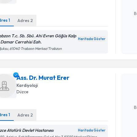
E-posta Ad
B
dres
1
Adres
2
Kişisel
abzon T.c. Sb. Sbü. Ahi Evren Göğüs Kalp
Haritada Göster
okudum
 Damar Cerrahisi Eah.
işlenm
ğuksu, 61040 Trabzon Merkez/Trabzon
Randevu T
Ass. Dr. M
Ass. Dr. Murat Erer
bu uzmandan
Kardiyoloji
posta ile bi
Düzce
E-posta Ad
B
dres
1
Adres
2
Kişisel
zce Atatürk Devlet Hastanesı
Haritada Göster
okudum
10, Aziziye, Şehit Ramazan Gel cd. No:7, 81010 Merkez/Düzce