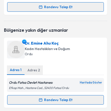
Randevu Talep Et
Randevu Takvimi Talebi
Uzm. Dr. Soner Azak
için randevu takvimi talebi
Bölgenize yakın diğer uzmanlar
oluşturun. Size bu uzmandan randevu almanız için bir
takvim hazırlandığında e-posta ile bilgilendireceğiz.
Dr. Emine Ahu Koç
E-posta Adresiniz
Kadın Hastalıkları ve Doğum
Ordu
Adres
1
Kişisel verilerimin işlenmesine ilişkin
Adres
2
Aydınlatma
Metni
'ni okudum ve kişisel verilerimin belirtilen
kapsamda işlenmesini kabul ediyorum.
Ordu Fatsa Devlet Hastanesı
Haritada Göster
Efkap Mah., Hastane Cad., 52400 Fatsa/Ordu
Takvim Talebini Gönder
Randevu Talep Et
Randevu Takvimi Talebi