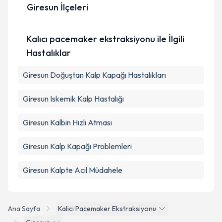
Giresun İlçeleri
Kişisel verilerimin işlenmesine ilişkin
Aydınlatma
Kalıcı pacemaker ekstraksiyonu ile İlgili
Metni
'ni okudum ve kişisel verilerimin belirtilen
kapsamda işlenmesini kabul ediyorum.
Hastalıklar
Giresun Doğuştan Kalp Kapağı Hastalıkları
Takvim Talebini Gönder
Giresun Iskemik Kalp Hastalığı
Giresun Kalbin Hızlı Atması
Giresun Kalp Kapağı Problemleri
Giresun Kalpte Acil Müdahele
Ana Sayfa
Kalici Pacemaker Ekstraksiyonu