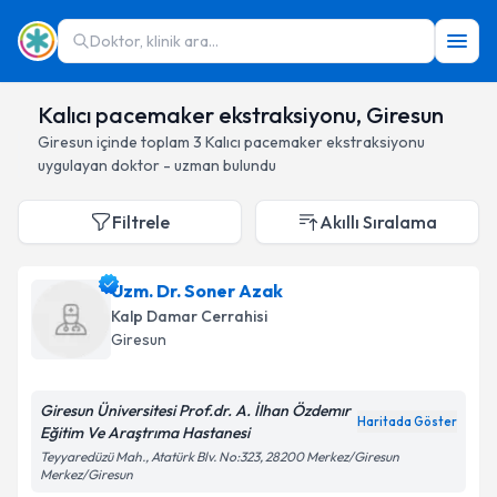
Doktor, klinik ara...
Kalıcı pacemaker ekstraksiyonu, Giresun
Giresun
içinde toplam
3
Kalıcı pacemaker ekstraksiyonu
uygulayan doktor - uzman bulundu
Filtrele
Akıllı Sıralama
Uzm. Dr. Soner Azak
Kalp Damar Cerrahisi
Giresun
Giresun Üniversitesi Prof.dr. A. İlhan Özdemır
Haritada Göster
Eğitim Ve Araştrıma Hastanesi
Teyyaredüzü Mah., Atatürk Blv. No:323, 28200 Merkez/Giresun
Merkez/Giresun