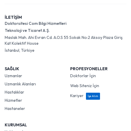
İLETİŞİM
Doktorsitesi Com Bilgi Hizmetleri
Teknoloji ve Ticaret A.Ş.
Maslak Mah. Ahi Evran Cd. A.O.S 55 Sokak No:2 Aksoy Plaza Giriş
Kat Kolektif House
İstanbul, Türkiye
SAĞLIK
PROFESYONELLER
Uzmanlar
Doktorlar İçin
Uzmanlık Alanları
Web Siteniz İçin
Hastalıklar
Kariyer
İşe Alım
Hizmetler
Hastaneler
KURUMSAL