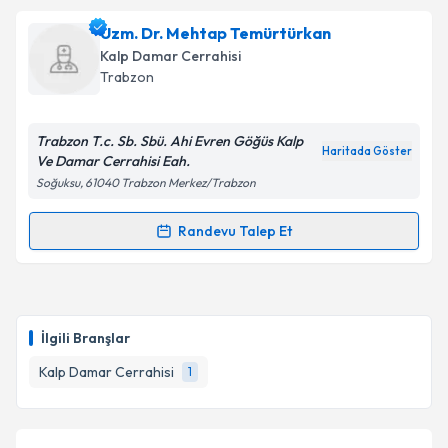
Dr. Emine Ahu Koç
için randevu takvimi talebi
Uzm. Dr. Mehtap Temürtürkan
oluşturun. Size bu uzmandan randevu almanız için bir
Kalp Damar Cerrahisi
takvim hazırlandığında e-posta ile bilgilendireceğiz.
Trabzon
E-posta Adresiniz
Trabzon T.c. Sb. Sbü. Ahi Evren Göğüs Kalp
Haritada Göster
Ve Damar Cerrahisi Eah.
Soğuksu, 61040 Trabzon Merkez/Trabzon
Kişisel verilerimin işlenmesine ilişkin
Aydınlatma
Metni
'ni okudum ve kişisel verilerimin belirtilen
Randevu Talep Et
Randevu Takvimi Talebi
kapsamda işlenmesini kabul ediyorum.
Uzm. Dr. Mehtap Temürtürkan
için randevu takvimi
Takvim Talebini Gönder
talebi oluşturun. Size bu uzmandan randevu almanız
İlgili Branşlar
için bir takvim hazırlandığında e-posta ile
bilgilendireceğiz.
Kalp Damar Cerrahisi
1
E-posta Adresiniz