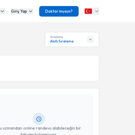
Giriş Yap
Doktor musun?
Sıralama
Akıllı Sıralama
akvimi Talebi
lih Ergün
için randevu takvimi talebi oluşturun. Size
 randevu almanız için bir takvim hazırlandığında e-
lgilendireceğiz.
resiniz
u uzmandan online randevu alabileceğin bir
takvimi bulunmuyor.