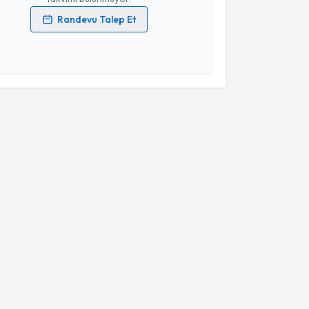
Randevu Talep Et
 verilerimin işlenmesine ilişkin
Aydınlatma Metni
'ni
 ve kişisel verilerimin belirtilen kapsamda
esini kabul ediyorum.
Takvim Talebini Gönder