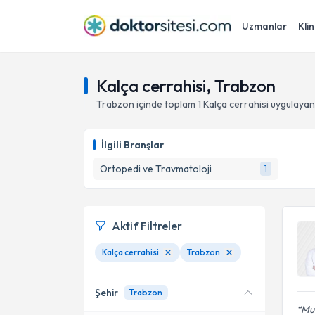
Uzmanlar
Klin
Kalça cerrahisi, Trabzon
Trabzon
içinde toplam
1
Kalça cerrahisi
uygulayan
İlgili Branşlar
Ortopedi ve Travmatoloji
1
Aktif Filtreler
Kalça cerrahisi
Trabzon
Şehir
Trabzon
Mua