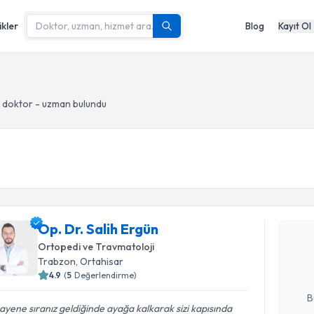
ikler
Blog
Kayıt Ol
 doktor - uzman bulundu
Randevu T
Op. Dr. Sa
Op. Dr. Salih Ergün
bu uzmandan
Ortopedi ve Travmatoloji
posta ile bi
Trabzon
, Ortahisar
4.9
(
5
Değerlendirme)
E-posta Ad
B
yene sıranız geldiğinde ayağa kalkarak sizi kapısında