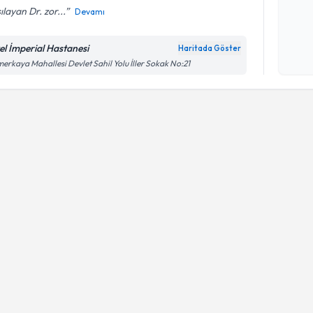
ılayan Dr. zor...
Devamı
Kişisel
okudum
el İmperial Hastanesi
Haritada Göster
işlenm
erkaya Mahallesi Devlet Sahil Yolu İller Sokak No:21