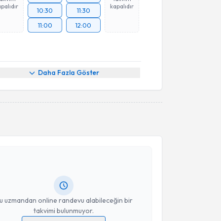
palıdır
kapalıdır
10:30
11:30
11:00
12:00
Daha Fazla Göster
akvimi Talebi
Ferhat Say
için randevu takvimi talebi oluşturun. Size
 randevu almanız için bir takvim hazırlandığında e-
lgilendireceğiz.
resiniz
u uzmandan online randevu alabileceğin bir
takvimi bulunmuyor.