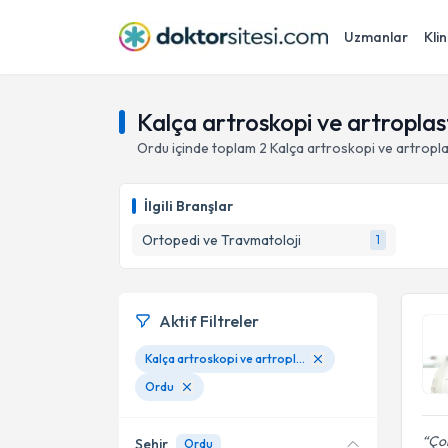
Uzmanlar
Klin
Kalça artroskopi ve artroplas
Ordu
içinde toplam
2
Kalça artroskopi ve artropla
İlgili Branşlar
Ortopedi ve Travmatoloji
1
Aktif Filtreler
Kalça artroskopi ve artroplasti
Ordu
Çok
Şehir
Ordu