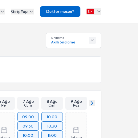
Giriş Yap
Doktor musun?
Sıralama
Akıllı Sıralama
6 Ağu
7 Ağu
8 Ağu
9 Ağu
Per
Cum
Cmt
Paz
09:00
10:00
09:30
10:30
10:00
11:00
Takvim
Takvim