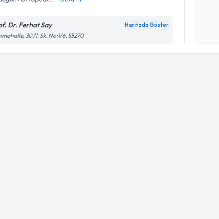
Kişisel
okudum
of. Dr. Ferhat Say
Haritada Göster
işlenm
imahalle, 3071. Sk. No:1/6, 55270