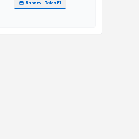
Randevu Talep Et
 verilerimin işlenmesine ilişkin
Aydınlatma Metni
'ni
 ve kişisel verilerimin belirtilen kapsamda
esini kabul ediyorum.
Takvim Talebini Gönder