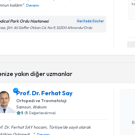
ka
nun kaldım
Devamı
dical Park Ordu Hastanesi
Haritada Göster
azı, Şht. Ali Gaffar Okkan Cd. No:9, 52200 Altınordu/Ordu
Randevu T
enize yakın diğer uzmanlar
Prof. Dr. 
Prof. Dr. Ferhat Say
bu uzmandan
Ortopedi ve Travmatoloji
posta ile bi
Samsun
, Atakum
5
(
5
Değerlendirme)
E-posta Ad
B
f. Dr. Ferhat SAY hocam, Türkiye'de sayılı olarak
düğüm Ortopedi...
Devamı