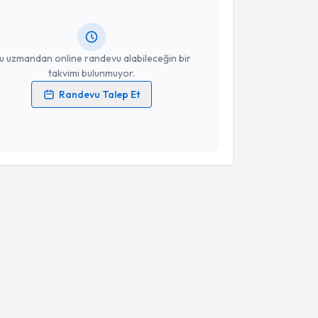
lgilendireceğiz.
resiniz
u uzmandan online randevu alabileceğin bir
takvimi bulunmuyor.
Randevu Talep Et
 verilerimin işlenmesine ilişkin
Aydınlatma Metni
'ni
 ve kişisel verilerimin belirtilen kapsamda
esini kabul ediyorum.
Takvim Talebini Gönder