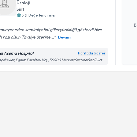
Üroloji
posta ile bi
Siirt
5
(
1
Değerlendirme)
E-posta Ad
B
 muayeneden samimiyetini güleryüzlülüğü gösterdi bize
h razı olsun Tavsiye üzerine...
Devamı
Kişisel
okudum
el Asema Hospital
Haritada Göster
işlenm
çelievler, Eğitim Fakültesi Krş., 56000 Merkez/Siirt Merkez/Siirt