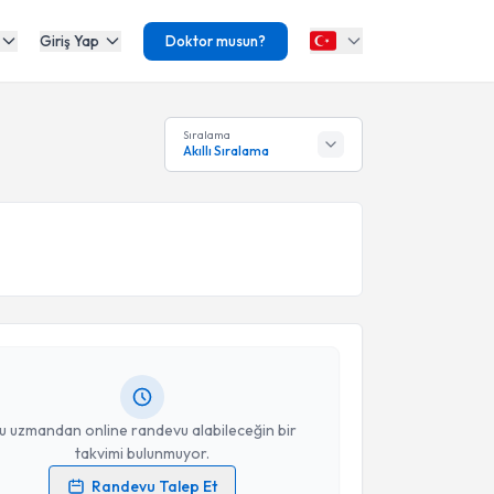
Giriş Yap
Doktor musun?
Sıralama
Akıllı Sıralama
akvimi Talebi
Tezcan Özkan
için randevu takvimi talebi oluşturun.
andan randevu almanız için bir takvim
ında e-posta ile bilgilendireceğiz.
resiniz
u uzmandan online randevu alabileceğin bir
takvimi bulunmuyor.
Randevu Talep Et