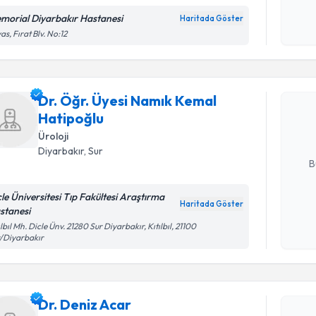
morial Diyarbakır Hastanesi
Haritada Göster
Kişisel
as, Fırat Blv. No:12
Randevu T
okudum
işlenm
Dr. Öğr. 
Dr. Öğr. Üyesi Namık Kemal
talebi oluş
Hatipoğlu
takvim hazı
Üroloji
E-posta Ad
Diyarbakır
, Sur
B
cle Üniversitesi Tıp Fakültesi Araştırma
Haritada Göster
stanesi
Kişisel
ılbıl Mh. Dicle Ünv. 21280 Sur Diyarbakır, Kıtılbıl, 21100
okudum
/Diyarbakır
işlenm
Randevu T
Dr. Deniz
Dr. Deniz Acar
uzmandan ra