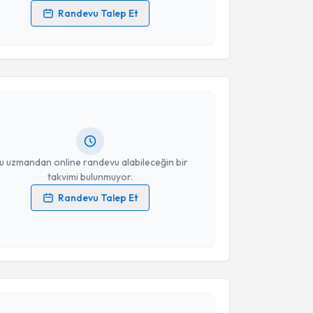
Randevu Talep Et
 verilerimin işlenmesine ilişkin
Aydınlatma Metni
'ni
akvimi Talebi
 ve kişisel verilerimin belirtilen kapsamda
esini kabul ediyorum.
Üyesi Namık Kemal Hatipoğlu
için randevu takvimi
Takvim Talebini Gönder
turun. Size bu uzmandan randevu almanız için bir
rlandığında e-posta ile bilgilendireceğiz.
resiniz
u uzmandan online randevu alabileceğin bir
takvimi bulunmuyor.
Randevu Talep Et
 verilerimin işlenmesine ilişkin
Aydınlatma Metni
'ni
 ve kişisel verilerimin belirtilen kapsamda
esini kabul ediyorum.
akvimi Talebi
Takvim Talebini Gönder
 Acar
için randevu takvimi talebi oluşturun. Size bu
ndevu almanız için bir takvim hazırlandığında e-