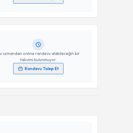
akvimi Talebi
 verilerimin işlenmesine ilişkin
Aydınlatma Metni
'ni
 ve kişisel verilerimin belirtilen kapsamda
esini kabul ediyorum.
srafil Ağaoğlu
için randevu takvimi talebi oluşturun.
andan randevu almanız için bir takvim
ında e-posta ile bilgilendireceğiz.
Takvim Talebini Gönder
resiniz
u uzmandan online randevu alabileceğin bir
takvimi bulunmuyor.
Randevu Talep Et
 verilerimin işlenmesine ilişkin
Aydınlatma Metni
'ni
 ve kişisel verilerimin belirtilen kapsamda
esini kabul ediyorum.
akvimi Talebi
Takvim Talebini Gönder
Selamettin Demir
için randevu takvimi talebi
Size bu uzmandan randevu almanız için bir takvim