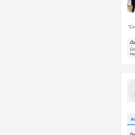
Böbrek İltihabı (Piyelonefrit)
Mesane kanser ameliyatı
Uzm. Dr.
Cinsel Fonksiyon Bozuklukları
Prostat tedavisi
(Kadın)
Çok
Çocuk Hidroseli (Su Fıtığı)
Radikal prostatektomi
Öz
Erkek Kısırlığı
Böbrek tümörü tedavisi
Çam
Me
İdrar Tıkanması (Akut Üriner
İdrar yolu darlıkları
Retansiyon)
İnfertilite (Kısırlık)
İnmemiş Testis
Kronik Prostatit
A
Dı