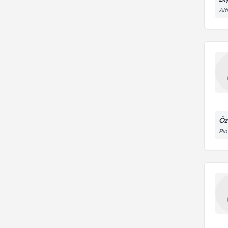
Alt
Öz
Pı