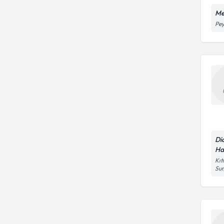
Me
Pey
Di
Ha
Kıt
Sur