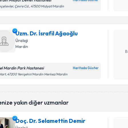
rdın Mıdyat Devlet Hastanesı
Haritada Göster
Randevu T
Kişisel
çelievler, Çevre Cd., 47500 Midyat/Mardin
okudum
işlenm
Uzm. Dr. İ
Size bu uzm
Uzm. Dr. İsrafil Ağaoğlu
hazırlandığ
Üroloji
E-posta Ad
Mardin
B
el Mardin Park Hastanesi
Haritada Göster
Kişisel
Mart, 47200 Yenişehir/Mardin Merkez/Mardin
okudum
işlenm
Randevu T
enize yakın diğer uzmanlar
Doç. Dr. 
Doç. Dr. Selamettin Demir
oluşturun. 