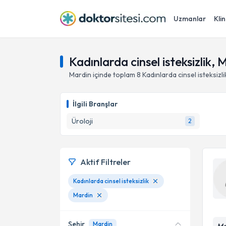
Uzmanlar
Klin
Kadınlarda cinsel isteksizlik, 
Mardin
içinde toplam
8
Kadınlarda cinsel isteksizli
İlgili Branşlar
Üroloji
2
Aktif Filtreler
Kadınlarda cinsel isteksizlik
Mardin
Şehir
Mardin