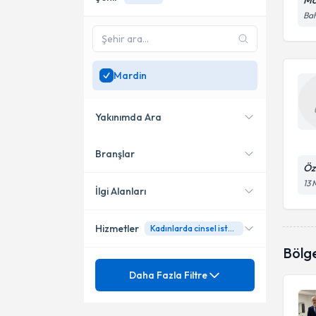
Ma
Bah
Mardin
Yakınımda Ara
Branşlar
Konumuma yakın uzmanları
Öz
göster
13 
İlgi Alanları
Hizmetler
Kadınlarda cinsel isteksizlik
Üroloji
Bölg
Ünvan
Adrenal Bez (Böbrek Üstü
Daha Fazla Filtre
Bezi) Hastalıkları
Aşırı Aktif Mesane
Kadınlarda cinsel isteksizlik