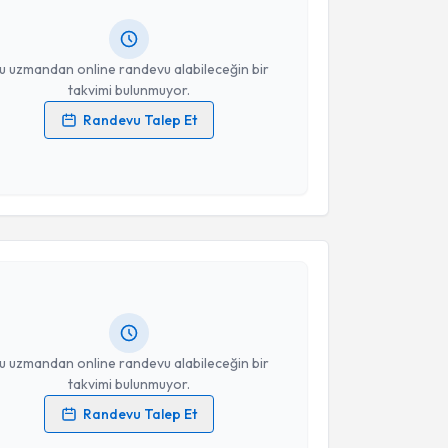
ında e-posta ile bilgilendireceğiz.
resiniz
u uzmandan online randevu alabileceğin bir
takvimi bulunmuyor.
Randevu Talep Et
 verilerimin işlenmesine ilişkin
Aydınlatma Metni
'ni
 ve kişisel verilerimin belirtilen kapsamda
esini kabul ediyorum.
akvimi Talebi
Takvim Talebini Gönder
Özcan Canbey
için randevu takvimi talebi oluşturun.
andan randevu almanız için bir takvim
ında e-posta ile bilgilendireceğiz.
resiniz
u uzmandan online randevu alabileceğin bir
takvimi bulunmuyor.
Randevu Talep Et
 verilerimin işlenmesine ilişkin
Aydınlatma Metni
'ni