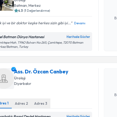
Üroloji
hazırlandığ
Batman
, Merkez
E-posta Ad
4.3
(
1
Değerlendirme)
B
 iyi ve bir doktor keşke herkes sizin gibi iyi...
Devamı
Kişisel
el Batman Dünya Hastanesi
Haritada Göster
okudum
lıtepe Mah. TPAO Bulvarı No:265, Çamlıtepe, 72070 Batman
rkez/Batman, Turkey
işlenm
Randevu T
Ass. Dr. 
Ass. Dr. Özcan Canbey
Size bu uzm
hazırlandığ
Üroloji
Diyarbakır
E-posta Ad
B
dres
1
Adres
2
Adres
3
Kişisel
yarbakir Bısmıl Devlet Hastanesı
Haritada Göster