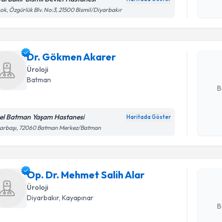
Randevu T
okudum
ıok, Özgürlük Blv. No:3, 21500 Bismil/Diyarbakır
işlenm
Dr. Gökm
bu uzmandan
Dr. Gökmen Akarer
posta ile bi
Üroloji
E-posta Ad
Batman
B
el Batman Yaşam Hastanesi
Haritada Göster
Randevu T
Kişisel
narbaşı, 72060 Batman Merkez/Batman
okudum
işlenm
Op. Dr. M
oluşturun. 
Op. Dr. Mehmet Salih Alar
hazırlandığ
Üroloji
E-posta Ad
Diyarbakır
, Kayapınar
B