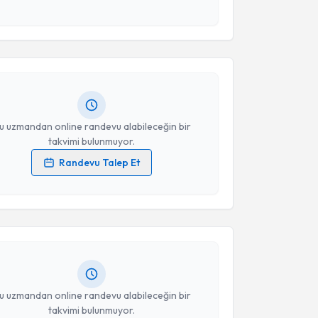
akvimi Talebi
 ve kişisel verilerimin belirtilen kapsamda
esini kabul ediyorum.
en Akarer
için randevu takvimi talebi oluşturun. Size
Takvim Talebini Gönder
 randevu almanız için bir takvim hazırlandığında e-
lgilendireceğiz.
resiniz
u uzmandan online randevu alabileceğin bir
takvimi bulunmuyor.
Randevu Talep Et
akvimi Talebi
 verilerimin işlenmesine ilişkin
Aydınlatma Metni
'ni
 ve kişisel verilerimin belirtilen kapsamda
esini kabul ediyorum.
ehmet Salih Alar
için randevu takvimi talebi
Size bu uzmandan randevu almanız için bir takvim
ında e-posta ile bilgilendireceğiz.
Takvim Talebini Gönder
resiniz
u uzmandan online randevu alabileceğin bir
takvimi bulunmuyor.