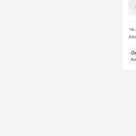
Ilk
Alla
Öz
Bah