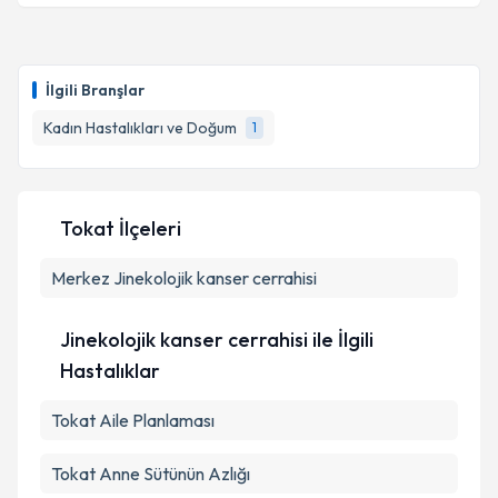
kapsamda işlenmesini kabul ediyorum.
Uzm. Dr. Havva Filiz Kaya
için randevu takvimi talebi
oluşturun. Size bu uzmandan randevu almanız için bir
Takvim Talebini Gönder
İlgili Branşlar
takvim hazırlandığında e-posta ile bilgilendireceğiz.
Kadın Hastalıkları ve Doğum
1
E-posta Adresiniz
Tokat İlçeleri
Kişisel verilerimin işlenmesine ilişkin
Aydınlatma
Merkez
Metni
Jinekolojik kanser cerrahisi
'ni okudum ve kişisel verilerimin belirtilen
kapsamda işlenmesini kabul ediyorum.
Jinekolojik kanser cerrahisi ile İlgili
Takvim Talebini Gönder
Hastalıklar
Tokat Aile Planlaması
Tokat Anne Sütünün Azlığı