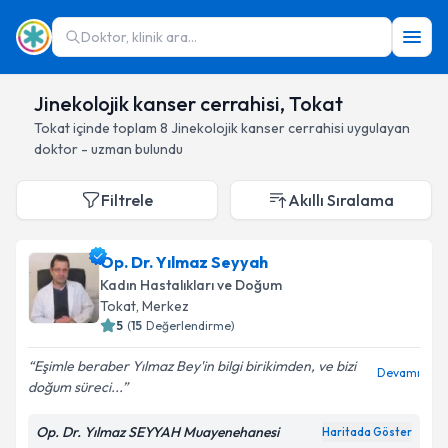
Doktor, klinik ara...
Jinekolojik kanser cerrahisi, Tokat
Tokat
içinde toplam
8
Jinekolojik kanser cerrahisi
uygulayan
doktor - uzman bulundu
Filtrele
Akıllı Sıralama
Op. Dr. Yılmaz Seyyah
Kadın Hastalıkları ve Doğum
Tokat
, Merkez
5
(
15
Değerlendirme)
Eşimle beraber Yılmaz Bey'in bilgi birikimden, ve bizi
Devamı
doğum süreci...
Op. Dr. Yılmaz SEYYAH Muayenehanesi
Haritada Göster