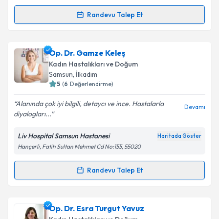
Randevu Talep Et
Randevu Takvimi Talebi
Op. Dr. Erkan Aslan
için randevu takvimi talebi
Op. Dr. Gamze Keleş
oluşturun. Size bu uzmandan randevu almanız için bir
Kadın Hastalıkları ve Doğum
takvim hazırlandığında e-posta ile bilgilendireceğiz.
Samsun
, İlkadım
5
(
6
Değerlendirme)
E-posta Adresiniz
Alanında çok iyi bilgili, detaycı ve ince. Hastalarla
Devamı
diyalogları...
Liv Hospital Samsun Hastanesi
Haritada Göster
Kişisel verilerimin işlenmesine ilişkin
Aydınlatma
Hançerli, Fatih Sultan Mehmet Cd No:155, 55020
Metni
'ni okudum ve kişisel verilerimin belirtilen
kapsamda işlenmesini kabul ediyorum.
Randevu Talep Et
Randevu Takvimi Talebi
Takvim Talebini Gönder
Op. Dr. Gamze Keleş
için randevu takvimi talebi
Op. Dr. Esra Turgut Yavuz
oluşturun. Size bu uzmandan randevu almanız için bir