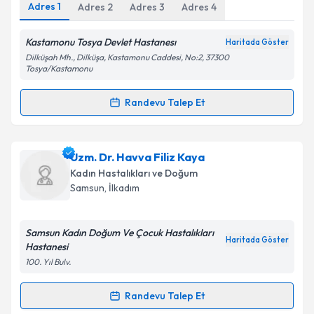
Adres
1
Adres
2
Adres
3
Adres
4
Kastamonu Tosya Devlet Hastanesı
Haritada Göster
Dilküşah Mh., Dilküşa, Kastamonu Caddesi, No:2, 37300
Kişisel verilerimin işlenmesine ilişkin
Aydınlatma
Tosya/Kastamonu
Metni
'ni okudum ve kişisel verilerimin belirtilen
kapsamda işlenmesini kabul ediyorum.
Randevu Talep Et
Randevu Takvimi Talebi
Takvim Talebini Gönder
Ass. Dr. Fulya Zeynep Metin
için randevu takvimi
Uzm. Dr. Havva Filiz Kaya
talebi oluşturun. Size bu uzmandan randevu almanız
Kadın Hastalıkları ve Doğum
için bir takvim hazırlandığında e-posta ile
Samsun
, İlkadım
bilgilendireceğiz.
E-posta Adresiniz
Samsun Kadın Doğum Ve Çocuk Hastalıkları
Haritada Göster
Hastanesi
100. Yıl Bulv.
Kişisel verilerimin işlenmesine ilişkin
Aydınlatma
Randevu Talep Et
Randevu Takvimi Talebi
Metni
'ni okudum ve kişisel verilerimin belirtilen