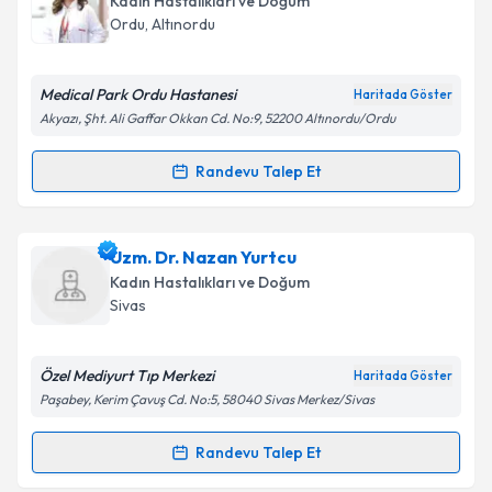
Kadın Hastalıkları ve Doğum
takvim hazırlandığında e-posta ile bilgilendireceğiz.
Ordu
, Altınordu
E-posta Adresiniz
Medical Park Ordu Hastanesi
Haritada Göster
Akyazı, Şht. Ali Gaffar Okkan Cd. No:9, 52200 Altınordu/Ordu
Kişisel verilerimin işlenmesine ilişkin
Aydınlatma
Randevu Talep Et
Randevu Takvimi Talebi
Metni
'ni okudum ve kişisel verilerimin belirtilen
kapsamda işlenmesini kabul ediyorum.
Op. Dr. Esra Turgut Yavuz
için randevu takvimi
Uzm. Dr. Nazan Yurtcu
talebi oluşturun. Size bu uzmandan randevu almanız
Takvim Talebini Gönder
Kadın Hastalıkları ve Doğum
için bir takvim hazırlandığında e-posta ile
Sivas
bilgilendireceğiz.
E-posta Adresiniz
Özel Mediyurt Tıp Merkezi
Haritada Göster
Paşabey, Kerim Çavuş Cd. No:5, 58040 Sivas Merkez/Sivas
Randevu Talep Et
Randevu Takvimi Talebi
Kişisel verilerimin işlenmesine ilişkin
Aydınlatma