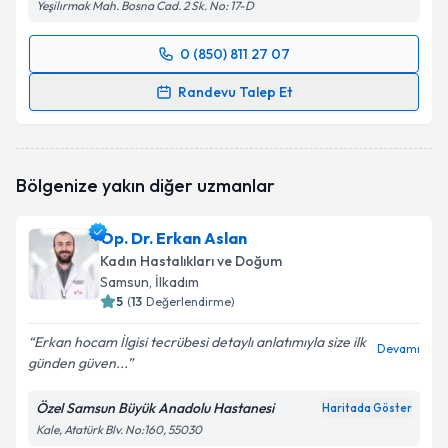
Yeşilırmak Mah. Bosna Cad. 2 Sk. No: 17-D
0 (850) 811 27 07
Randevu Takvimi Talebi
Randevu Talep Et
Op. Dr. Yılmaz Seyyah
için randevu takvimi talebi
oluşturun. Size bu uzmandan randevu almanız için bir
takvim hazırlandığında e-posta ile bilgilendireceğiz.
Bölgenize yakın diğer uzmanlar
E-posta Adresiniz
Op. Dr. Erkan Aslan
Kadın Hastalıkları ve Doğum
Samsun
, İlkadım
5
(
13
Değerlendirme)
Kişisel verilerimin işlenmesine ilişkin
Aydınlatma
Metni
'ni okudum ve kişisel verilerimin belirtilen
Erkan hocam İlgisi tecrübesi detaylı anlatımıyla size ilk
kapsamda işlenmesini kabul ediyorum.
Devamı
günden güven...
Özel Samsun Büyük Anadolu Hastanesi
Takvim Talebini Gönder
Haritada Göster
Kale, Atatürk Blv. No:160, 55030