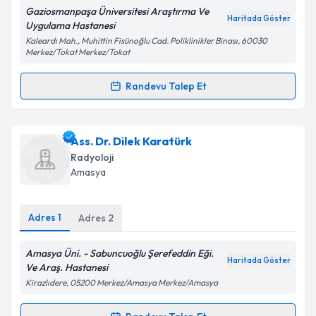
Gaziosmanpaşa Üniversitesi Araştırma Ve
Haritada Göster
Kişisel verilerimin işlenmesine ilişkin
Aydınlatma
Uygulama Hastanesi
Metni
'ni okudum ve kişisel verilerimin belirtilen
Kaleardı Mah., Muhittin Fisünoğlu Cad. Poliklinikler Binası, 60030
kapsamda işlenmesini kabul ediyorum.
Merkez/Tokat Merkez/Tokat
Randevu Talep Et
Randevu Takvimi Talebi
Takvim Talebini Gönder
Dr. Fatma Aktaş
için randevu takvimi talebi oluşturun.
Ass. Dr. Dilek Karatürk
Size bu uzmandan randevu almanız için bir takvim
Radyoloji
hazırlandığında e-posta ile bilgilendireceğiz.
Amasya
E-posta Adresiniz
Adres
1
Adres
2
Amasya Üni. - Sabuncuoğlu Şerefeddin Eği.
Haritada Göster
Kişisel verilerimin işlenmesine ilişkin
Aydınlatma
Ve Araş. Hastanesi
Metni
'ni okudum ve kişisel verilerimin belirtilen
Kirazlıdere, 05200 Merkez/Amasya Merkez/Amasya
kapsamda işlenmesini kabul ediyorum.