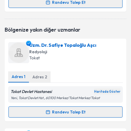
Randevu Talep Et
Randevu Takvimi Talebi
Dr. Recep İsmail Akın
için randevu takvimi talebi
Bölgenize yakın diğer uzmanlar
oluşturun. Size bu uzmandan randevu almanız için bir
takvim hazırlandığında e-posta ile bilgilendireceğiz.
Uzm. Dr. Safiye Topaloğlu Aşcı
E-posta Adresiniz
Radyoloji
Tokat
Adres
1
Kişisel verilerimin işlenmesine ilişkin
Adres
2
Aydınlatma
Metni
'ni okudum ve kişisel verilerimin belirtilen
kapsamda işlenmesini kabul ediyorum.
Tokat Devlet Hastanesi
Haritada Göster
Yeni, Tokat Devlet Hst., 60100 Merkez/Tokat Merkez/Tokat
Takvim Talebini Gönder
Randevu Talep Et
Randevu Takvimi Talebi