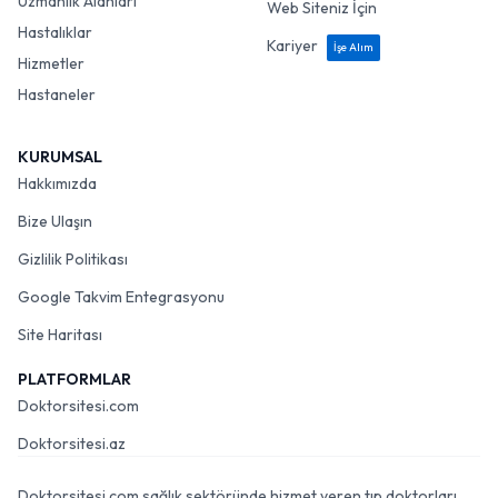
Uzmanlık Alanları
Web Siteniz İçin
Hastalıklar
Kariyer
İşe Alım
Hizmetler
Hastaneler
KURUMSAL
Hakkımızda
Bize Ulaşın
Gizlilik Politikası
Google Takvim Entegrasyonu
Site Haritası
PLATFORMLAR
Doktorsitesi.com
Doktorsitesi.az
Doktorsitesi.com sağlık sektöründe hizmet veren tıp doktorları,