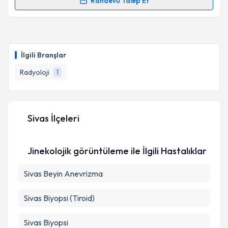
Randevu Talep Et
Randevu Takvimi Talebi
Takvim Talebini Gönder
Ass. Dr. Dilek Karatürk
için randevu takvimi talebi
oluşturun. Size bu uzmandan randevu almanız için bir
İlgili Branşlar
takvim hazırlandığında e-posta ile bilgilendireceğiz.
Radyoloji
1
E-posta Adresiniz
Sivas İlçeleri
Kişisel verilerimin işlenmesine ilişkin
Aydınlatma
Metni
'ni okudum ve kişisel verilerimin belirtilen
Jinekolojik görüntüleme ile İlgili Hastalıklar
kapsamda işlenmesini kabul ediyorum.
Sivas Beyin Anevrizma
Takvim Talebini Gönder
Sivas Biyopsi (Tiroid)
Sivas Biyopsi