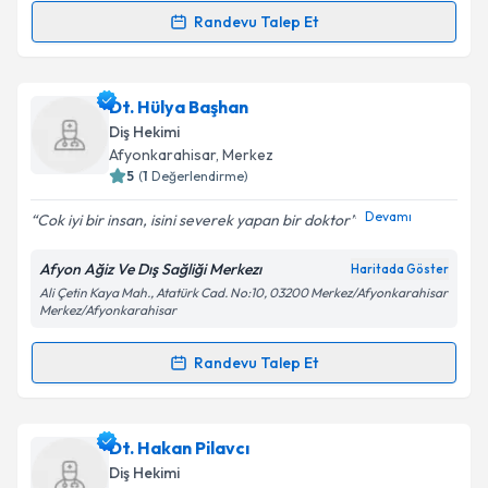
Randevu Talep Et
Randevu Takvimi Talebi
Dt. Nimet Aslı Şahin
için randevu takvimi talebi
Dt. Hülya Başhan
oluşturun. Size bu uzmandan randevu almanız için bir
Diş Hekimi
takvim hazırlandığında e-posta ile bilgilendireceğiz.
Afyonkarahisar
, Merkez
5
(
1
Değerlendirme)
E-posta Adresiniz
Devamı
Cok iyi bir insan, isini severek yapan bir doktor
Afyon Ağiz Ve Dış Sağliği Merkezı
Haritada Göster
Ali Çetin Kaya Mah., Atatürk Cad. No:10, 03200 Merkez/Afyonkarahisar
Kişisel verilerimin işlenmesine ilişkin
Aydınlatma
Merkez/Afyonkarahisar
Metni
'ni okudum ve kişisel verilerimin belirtilen
kapsamda işlenmesini kabul ediyorum.
Randevu Talep Et
Randevu Takvimi Talebi
Takvim Talebini Gönder
Dt. Hülya Başhan
için randevu takvimi talebi
Dt. Hakan Pilavcı
oluşturun. Size bu uzmandan randevu almanız için bir
Diş Hekimi