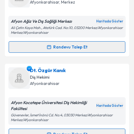
takvim hazırlandığında e-posta ile bilgilendireceğiz.
Afyonkarahisar
, Merkez
E-posta Adresiniz
Afyon Ağiz Ve Dış Sağliği Merkezı
Haritada Göster
Ali Çetin Kaya Mah., Atatürk Cad. No:10, 03200 Merkez/Afyonkarahisar
Merkez/Afyonkarahisar
Kişisel verilerimin işlenmesine ilişkin
Aydınlatma
Randevu Talep Et
Metni
'ni okudum ve kişisel verilerimin belirtilen
Randevu Takvimi Talebi
kapsamda işlenmesini kabul ediyorum.
Dt. Hakan Pilavcı
için randevu takvimi talebi
Dt. Özgür Kanık
Takvim Talebini Gönder
oluşturun. Size bu uzmandan randevu almanız için bir
Diş Hekimi
takvim hazırlandığında e-posta ile bilgilendireceğiz.
Afyonkarahisar
E-posta Adresiniz
Afyon Kocatepe Üniversitesi Diş Hekimliği
Haritada Göster
Fakültesi
Güvenevler, İsmet İnönü Cd. No:4, 03030 Merkez/Afyonkarahisar
Merkez/Afyonkarahisar
Kişisel verilerimin işlenmesine ilişkin
Aydınlatma
Metni
'ni okudum ve kişisel verilerimin belirtilen