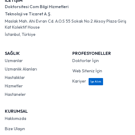
İLETİŞİM
Doktorsitesi Com Bilgi Hizmetleri
Teknoloji ve Ticaret A.Ş.
Maslak Mah. Ahi Evran Cd. A.O.S 55 Sokak No:2 Aksoy Plaza Giriş
Kat Kolektif House
İstanbul, Türkiye
SAĞLIK
PROFESYONELLER
Uzmanlar
Doktorlar İçin
Uzmanlık Alanları
Web Siteniz İçin
Hastalıklar
Kariyer
İşe Alım
Hizmetler
Hastaneler
KURUMSAL
Hakkımızda
Bize Ulaşın