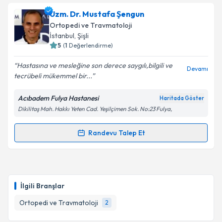
Op. Dr. Salih Şentürk
için randevu takvimi talebi
Uzm. Dr. Mustafa Şengun
Takvim Talebini Gönder
oluşturun. Size bu uzmandan randevu almanız için bir
Ortopedi ve Travmatoloji
takvim hazırlandığında e-posta ile bilgilendireceğiz.
İstanbul
, Şişli
5
(
1
Değerlendirme)
E-posta Adresiniz
Hastasına ve mesleğine son derece saygılı,bilgili ve
Devamı
tecrübeli mükemmel bir...
Acıbadem Fulya Hastanesi
Haritada Göster
Kişisel verilerimin işlenmesine ilişkin
Aydınlatma
Dikilitaş Mah. Hakkı Yeten Cad. Yeşilçimen Sok. No:23 Fulya,
Metni
'ni okudum ve kişisel verilerimin belirtilen
kapsamda işlenmesini kabul ediyorum.
Randevu Talep Et
Randevu Takvimi Talebi
Takvim Talebini Gönder
Uzm. Dr. Mustafa Şengun
için randevu takvimi talebi
oluşturun. Size bu uzmandan randevu almanız için bir
İlgili Branşlar
takvim hazırlandığında e-posta ile bilgilendireceğiz.
Ortopedi ve Travmatoloji
2
E-posta Adresiniz