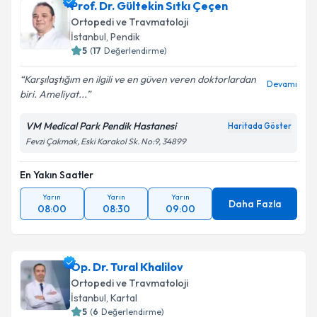
Prof. Dr. Gültekin Sıtkı Çeçen
E-posta Adresiniz
Ortopedi ve Travmatoloji
İstanbul
, Pendik
5
(
17
Değerlendirme)
Karşılaştığım en ilgili ve en güven veren doktorlardan
Kişisel verilerimin işlenmesine ilişkin
Aydınlatma
Devamı
biri. Ameliyat...
Metni
'ni okudum ve kişisel verilerimin belirtilen
kapsamda işlenmesini kabul ediyorum.
VM Medical Park Pendik Hastanesi
Haritada Göster
Fevzi Çakmak, Eski Karakol Sk. No:9, 34899
Takvim Talebini Gönder
En Yakın Saatler
Yarın
Yarın
Yarın
Daha Fazla
08:00
08:30
09:00
Op. Dr. Tural Khalilov
Ortopedi ve Travmatoloji
İstanbul
, Kartal
5
(
6
Değerlendirme)