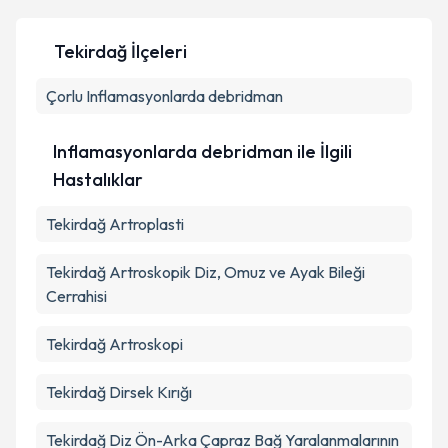
Tekirdağ İlçeleri
Kişisel verilerimin işlenmesine ilişkin
Aydınlatma
Çorlu
Inflamasyonlarda debridman
Metni
'ni okudum ve kişisel verilerimin belirtilen
kapsamda işlenmesini kabul ediyorum.
Inflamasyonlarda debridman ile İlgili
Takvim Talebini Gönder
Hastalıklar
Tekirdağ Artroplasti
Tekirdağ Artroskopik Diz, Omuz ve Ayak Bileği
Cerrahisi
Tekirdağ Artroskopi
Tekirdağ Dirsek Kırığı
Tekirdağ Diz Ön-Arka Çapraz Bağ Yaralanmalarının