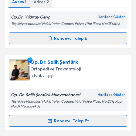
Adres
1
Adres
2
Kişisel verilerimin işlenmesine ilişkin
Aydınlatma
Metni
'ni okudum ve kişisel verilerimin belirtilen
Op.Dr. Yıldıray Genç
Haritada Göster
kapsamda işlenmesini kabul ediyorum.
Teşvikiye Mahallesi Hakkı Yeten Caddesi Fulya Vital Plaza No:23 Kat:6
Randevu Talep Et
Takvim Talebini Gönder
Randevu Takvimi Talebi
Op. Dr. Yıldıray Genç
için randevu takvimi talebi
Op. Dr. Salih Şentürk
oluşturun. Size bu uzmandan randevu almanız için bir
Ortopedi ve Travmatoloji
takvim hazırlandığında e-posta ile bilgilendireceğiz.
İstanbul
, Şişli
E-posta Adresiniz
Op. Dr. Salih Şentürk Muayenehanesi
Haritada Göster
Teşvikiye Mahallesi Hakkı Yeten Caddesi Vital Fulya Plaza No:23 İç Kapı
No:31 Mecidiyeköy
Kişisel verilerimin işlenmesine ilişkin
Aydınlatma
Randevu Talep Et
Metni
'ni okudum ve kişisel verilerimin belirtilen
Randevu Takvimi Talebi
kapsamda işlenmesini kabul ediyorum.