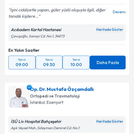
İşini ciddiyetle yapan, güler yüzlü oluşuyla ilgili, diğer
Devamı
tanıdık kişilere...
Acıbadem Kartal Hastanesi
Haritada Göster
Çavuşoğlu, Sanayi Cd. No:1, 34873
En Yakın Saatler
Yarın
Yarın
Yarın
Daha Fazla
09:00
09:30
10:00
Op. Dr. Mustafa Özçamdallı
Ortopedi ve Travmatoloji
İstanbul
, Esenyurt
İSÜ Liv Hospital Bahçeşehir
Haritada Göster
Aşık Veysel Mah, Süleyman Demirel Cd. No:1