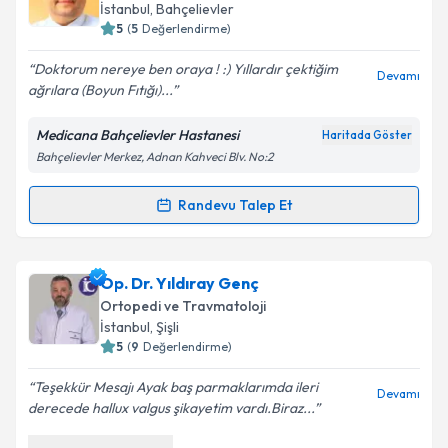
için bir takvim hazırlandığında e-posta ile
İstanbul
, Bahçelievler
bilgilendireceğiz.
5
(
5
Değerlendirme)
E-posta Adresiniz
Doktorum nereye ben oraya ! :) Yıllardır çektiğim
Devamı
ağrılara (Boyun Fıtığı)...
Medicana Bahçelievler Hastanesi
Haritada Göster
Bahçelievler Merkez, Adnan Kahveci Blv. No:2
Kişisel verilerimin işlenmesine ilişkin
Aydınlatma
Metni
'ni okudum ve kişisel verilerimin belirtilen
kapsamda işlenmesini kabul ediyorum.
Randevu Talep Et
Randevu Takvimi Talebi
Takvim Talebini Gönder
Prof. Dr. İrşadi İstemi Yücel
için randevu takvimi
Op. Dr. Yıldıray Genç
talebi oluşturun. Size bu uzmandan randevu almanız
Ortopedi ve Travmatoloji
için bir takvim hazırlandığında e-posta ile
İstanbul
, Şişli
bilgilendireceğiz.
5
(
9
Değerlendirme)
E-posta Adresiniz
Teşekkür Mesajı Ayak baş parmaklarımda ileri
Devamı
derecede hallux valgus şikayetim vardı.Biraz...