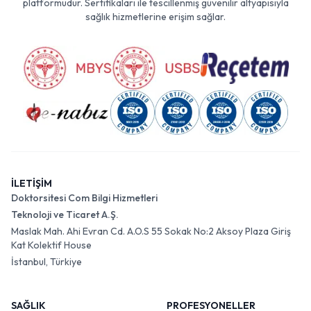
platformudur. Sertifikaları ile tescillenmiş güvenilir altyapısıyla
sağlık hizmetlerine erişim sağlar.
İLETİŞİM
Doktorsitesi Com Bilgi Hizmetleri
Teknoloji ve Ticaret A.Ş.
Maslak Mah. Ahi Evran Cd. A.O.S 55 Sokak No:2 Aksoy Plaza Giriş
Kat Kolektif House
İstanbul, Türkiye
SAĞLIK
PROFESYONELLER