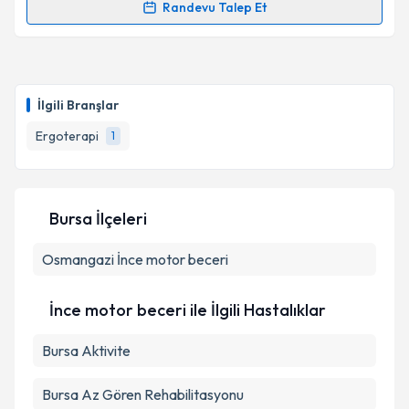
Randevu Talep Et
Randevu Takvimi Talebi
Ergoterapist Aleyna Biçer
için randevu takvimi
talebi oluşturun. Size bu uzmandan randevu almanız
İlgili Branşlar
için bir takvim hazırlandığında e-posta ile
bilgilendireceğiz.
Ergoterapi
1
E-posta Adresiniz
Bursa İlçeleri
Osmangazi
Kişisel verilerimin işlenmesine ilişkin
İnce motor beceri
Aydınlatma
Metni
'ni okudum ve kişisel verilerimin belirtilen
kapsamda işlenmesini kabul ediyorum.
İnce motor beceri ile İlgili Hastalıklar
Bursa Aktivite
Takvim Talebini Gönder
Bursa Az Gören Rehabilitasyonu