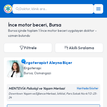
Doktor, klinik ara...
İnce motor beceri, Bursa
Bursa
içinde toplam
1
İnce motor beceri
uygulayan doktor -
uzman bulundu
Filtrele
Akıllı Sıralama
Ergoterapist Aleyna Biçer
Ergoterapi
Bursa
, Osmangazi
MENTEVİA Psikoloji ve Yaşam Merkezi
Haritada Göster
Downtown Yaşam ve Eğlence Merkezi, İstiklal, Pars Sokak No:4/1 D :23-
24