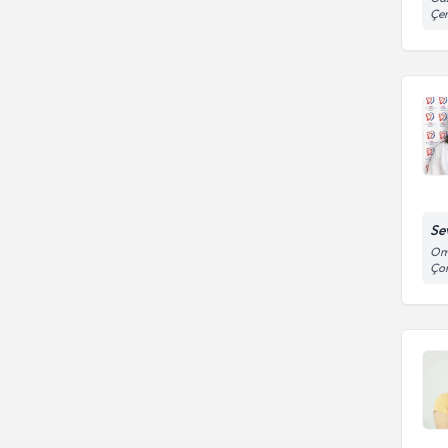
Çe
Sev
Omu
Ço