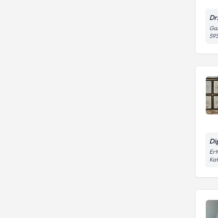
Dr
Gaz
59
Di
Ert
Kat