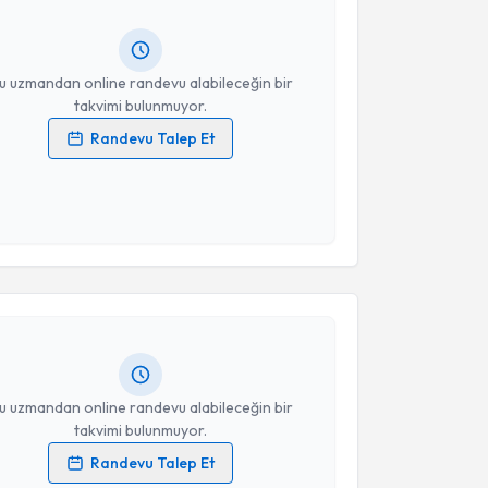
ında e-posta ile bilgilendireceğiz.
resiniz
u uzmandan online randevu alabileceğin bir
takvimi bulunmuyor.
Randevu Talep Et
 verilerimin işlenmesine ilişkin
Aydınlatma Metni
'ni
 ve kişisel verilerimin belirtilen kapsamda
esini kabul ediyorum.
akvimi Talebi
Takvim Talebini Gönder
rahim Serhat Erdevir
için randevu takvimi talebi
Size bu uzmandan randevu almanız için bir takvim
ında e-posta ile bilgilendireceğiz.
resiniz
u uzmandan online randevu alabileceğin bir
takvimi bulunmuyor.
Randevu Talep Et
 verilerimin işlenmesine ilişkin
Aydınlatma Metni
'ni