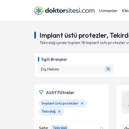
Uzmanlar
Klin
Implant üstü protezler, Tekir
Tekirdağ
içinde toplam
18
Implant üstü protezler
u
İlgili Branşlar
Diş Hekimi
18
Aktif Filtreler
Implant üstü protezler
Tekirdağ
Şehir
Tekirdağ