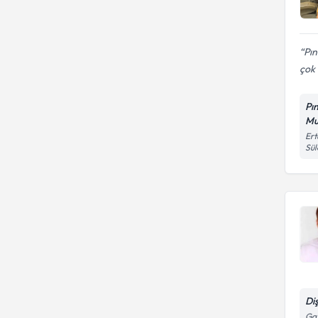
Pın
çok i
Pı
Mu
Ert
Sü
Di
Gaz