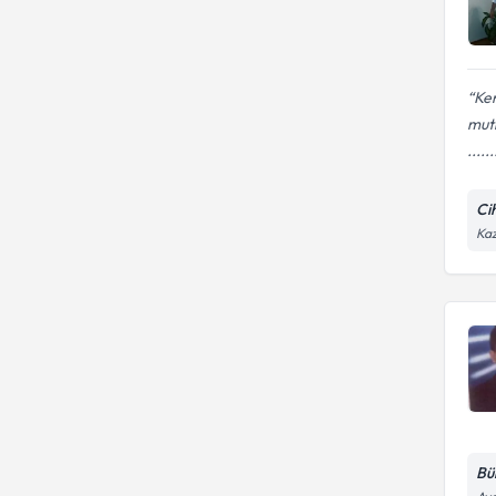
Ken
mutluy
......
Ci
Kaz
Bü