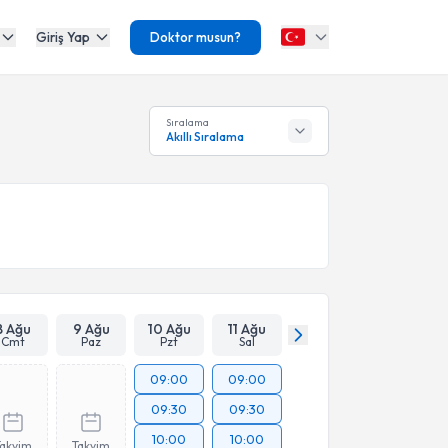
Giriş Yap
Doktor musun?
Sıralama
Akıllı Sıralama
8 Ağu
9 Ağu
10 Ağu
11 Ağu
Cmt
Paz
Pzt
Sal
09:00
09:00
09:30
09:30
10:00
10:00
Takvim
Takvim