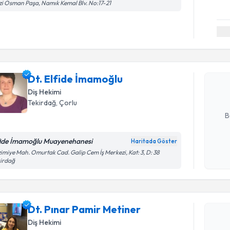
i Osman Paşa, Namık Kemal Blv. No:17-21
Randevu T
Dt. Elfid
bu uzmandan
Dt. Elfide İmamoğlu
posta ile bi
Diş Hekimi
E-posta Ad
Tekirdağ
, Çorlu
B
fide İmamoğlu Muayenehanesi
Haritada Göster
Kişisel
imiye Mah. Omurtak Cad. Galip Cem İş Merkezi, Kat: 3, D: 38
kirdağ
okudum
işlenm
Randevu T
Dt. Pınar Pamir Metiner
Dt. Pınar
Diş Hekimi
Size bu uzm