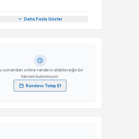
akvimi Talebi
Daha Fazla Göster
e İmamoğlu
için randevu takvimi talebi oluşturun. Size
 randevu almanız için bir takvim hazırlandığında e-
lgilendireceğiz.
resiniz
u uzmandan online randevu alabileceğin bir
takvimi bulunmuyor.
Randevu Talep Et
 verilerimin işlenmesine ilişkin
Aydınlatma Metni
'ni
 ve kişisel verilerimin belirtilen kapsamda
esini kabul ediyorum.
akvimi Talebi
Takvim Talebini Gönder
 Pamir Metiner
için randevu takvimi talebi oluşturun.
andan randevu almanız için bir takvim