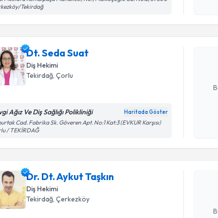
Randevu T
rkezköy/Tekirdağ
okudum
işlenm
Dt. Seda 
uzmandan ra
Dt. Seda Suat
posta ile bi
Diş Hekimi
E-posta Ad
Tekirdağ
, Çorlu
B
gi Ağız Ve Diş Sağlığı Polikliniği
Haritada Göster
Kişisel
rtak Cad. Fabrika Sk. Göveren Apt. No:1 Kat:3 (EVKUR Karşısı)
Randevu T
rlu / TEKİRDAĞ
okudum
işlenm
Dr. Dt. Ay
bu uzmandan
Dr. Dt. Aykut Taşkın
posta ile bi
Diş Hekimi
E-posta Ad
Tekirdağ
, Çerkezköy
B