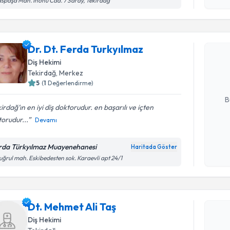
spaşa Mah. İnönü Cad. 7 Saray, Tekirdağ
okudum
Randevu T
işlenm
Dr. Dt. Fe
Dr. Dt. Ferda Turkyılmaz
Size bu uzm
Diş Hekimi
hazırlandığ
Tekirdağ
, Merkez
5
(
1
Değerlendirme)
E-posta Ad
B
irdağ’ın en iyi diş doktorudur. en başarılı ve içten
orudur...
Devamı
Kişisel
okudum
rda Türkyılmaz Muayenehanesi
Haritada Göster
işlenm
uğrul mah. Eskibedesten sok. Karaevli apt 24/1
Randevu T
Dt. Mehme
Dt. Mehmet Ali Taş
bu uzmandan
Diş Hekimi
posta ile bi