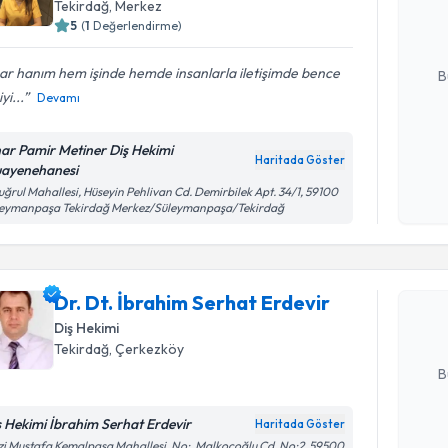
Tekirdağ
, Merkez
hazırlandığ
5
(
1
Değerlendirme)
E-posta Ad
ar hanım hem işinde hemde insanlarla iletişimde bence
B
yi...
Devamı
Kişisel
nar Pamir Metiner Diş Hekimi
Haritada Göster
okudum
ayenehanesi
işlenm
uğrul Mahallesi, Hüseyin Pehlivan Cd. Demirbilek Apt. 34/1, 59100
Randevu T
leymanpaşa Tekirdağ Merkez/Süleymanpaşa/Tekirdağ
Dr. Dt. İb
oluşturun. 
Dr. Dt. İbrahim Serhat Erdevir
hazırlandığ
Diş Hekimi
E-posta Ad
Tekirdağ
, Çerkezköy
B
ş Hekimi İbrahim Serhat Erdevir
Haritada Göster
Kişisel
i Mustafa Kemalpaşa Mahallesi, No:, Malkoçoğlu Cd. No:2, 59500