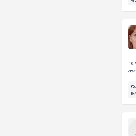
Aya
Tek
dokt
Fe
Ert