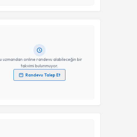
 ve kişisel verilerimin belirtilen kapsamda
akvimi Talebi
esini kabul ediyorum.
rda Turkyılmaz
için randevu takvimi talebi oluşturun.
Takvim Talebini Gönder
andan randevu almanız için bir takvim
ında e-posta ile bilgilendireceğiz.
resiniz
u uzmandan online randevu alabileceğin bir
takvimi bulunmuyor.
Randevu Talep Et
 verilerimin işlenmesine ilişkin
Aydınlatma Metni
'ni
 ve kişisel verilerimin belirtilen kapsamda
esini kabul ediyorum.
akvimi Talebi
Takvim Talebini Gönder
t Ali Taş
için randevu takvimi talebi oluşturun. Size
 randevu almanız için bir takvim hazırlandığında e-
lgilendireceğiz.