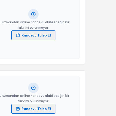
lgilendireceğiz.
resiniz
u uzmandan online randevu alabileceğin bir
takvimi bulunmuyor.
Randevu Talep Et
 verilerimin işlenmesine ilişkin
Aydınlatma Metni
'ni
 ve kişisel verilerimin belirtilen kapsamda
akvimi Talebi
esini kabul ediyorum.
Takvim Talebini Gönder
t Dedeoğlu
için randevu takvimi talebi oluşturun. Size
 randevu almanız için bir takvim hazırlandığında e-
lgilendireceğiz.
resiniz
u uzmandan online randevu alabileceğin bir
takvimi bulunmuyor.
Randevu Talep Et
 verilerimin işlenmesine ilişkin
Aydınlatma Metni
'ni