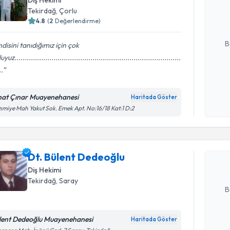
Diş Hekimi
posta ile bi
Tekirdağ
, Çorlu
4.8
(
2
Değerlendirme)
E-posta Ad
B
disini tanıdığımız için çok
uz.................................................................................
..
Kişisel
okudum
hat Çınar Muayenehanesi
Haritada Göster
Randevu T
işlenm
ımiye Mah Yakut Sok. Emek Apt. No:16/18 Kat:1 D:2
Dt. Bülen
bu uzmandan
Dt. Bülent Dedeoğlu
posta ile bi
Diş Hekimi
E-posta Ad
Tekirdağ
, Saray
B
lent Dedeoğlu Muayenehanesi
Haritada Göster
Kişisel