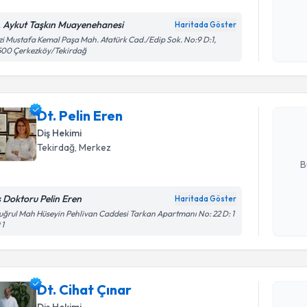
. Aykut Taşkın Muayenehanesi
Haritada Göster
Kişisel
i Mustafa Kemal Paşa Mah. Atatürk Cad./Edip Sok. No:9 D:1,
Randevu T
500 Çerkezköy/Tekirdağ
okudum
işlenm
Dt. Pelin 
uzmandan ra
Dt. Pelin Eren
posta ile bi
Diş Hekimi
E-posta Ad
Tekirdağ
, Merkez
B
ş Doktoru Pelin Eren
Haritada Göster
Kişisel
uğrul Mah Hüseyin Pehlivan Caddesi Tarkan Apartmanı No: 22 D: 1
 1
okudum
işlenm
Randevu T
Dt. Cihat Çınar
Dt. Cihat 
uzmandan ra