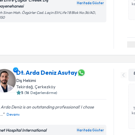
el Emre Çağlar Civelek Diş
Haritada Göster
ka
ayenehanesi
h Sinan Mah. Özgürler Cad. Laçin Elit Life 1 B Blok No:36/AD,
850
Dt. Arda Deniz Asutay
Diş Hekimi
Tekirdağ
, Çerkezköy
5
(
16
Değerlendirme)
 Arda Deniz is an outstanding professional! I chose
ka
..
Devamı
met Hospital International
Haritada Göster