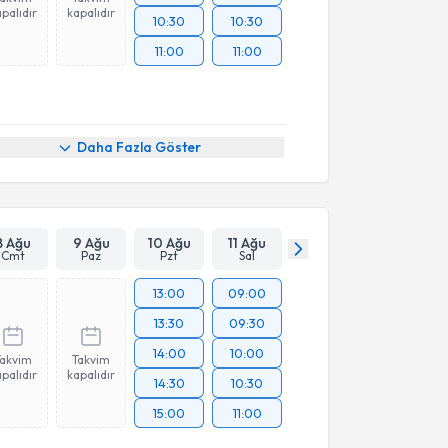
palıdır
kapalıdır
10:30
10:30
11:00
11:00
Daha Fazla Göster
8 Ağu
9 Ağu
10 Ağu
11 Ağu
Cmt
Paz
Pzt
Sal
13:00
09:00
13:30
09:30
14:00
10:00
Takvim
Takvim
palıdır
kapalıdır
14:30
10:30
15:00
11:00