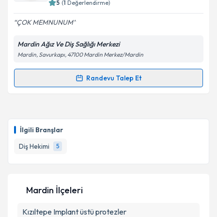
5
(
1
Değerlendirme)
E-posta Adresiniz
ÇOK MEMNUNUM
Mardin Ağız Ve Diş Sağlığı Merkezi
Mardin, Savurkapı, 47100 Mardin Merkez/Mardin
Kişisel verilerimin işlenmesine ilişkin
Aydınlatma
Metni
'ni okudum ve kişisel verilerimin belirtilen
kapsamda işlenmesini kabul ediyorum.
Randevu Talep Et
Randevu Takvimi Talebi
Takvim Talebini Gönder
Dt. Cengiz Özen
için randevu takvimi talebi
oluşturun. Size bu uzmandan randevu almanız için bir
İlgili Branşlar
takvim hazırlandığında e-posta ile bilgilendireceğiz.
Diş Hekimi
5
E-posta Adresiniz
Mardin İlçeleri
Kişisel verilerimin işlenmesine ilişkin
Aydınlatma
Kızıltepe
Metni
Implant üstü protezler
'ni okudum ve kişisel verilerimin belirtilen