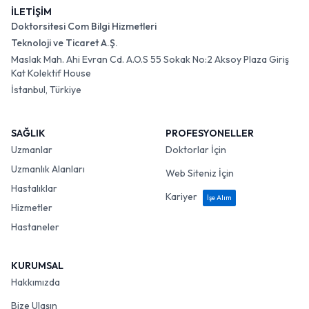
İLETİŞİM
Doktorsitesi Com Bilgi Hizmetleri
Teknoloji ve Ticaret A.Ş.
Maslak Mah. Ahi Evran Cd. A.O.S 55 Sokak No:2 Aksoy Plaza Giriş
Kat Kolektif House
İstanbul, Türkiye
SAĞLIK
PROFESYONELLER
Uzmanlar
Doktorlar İçin
Uzmanlık Alanları
Web Siteniz İçin
Hastalıklar
Kariyer
İşe Alım
Hizmetler
Hastaneler
KURUMSAL
Hakkımızda
Bize Ulaşın