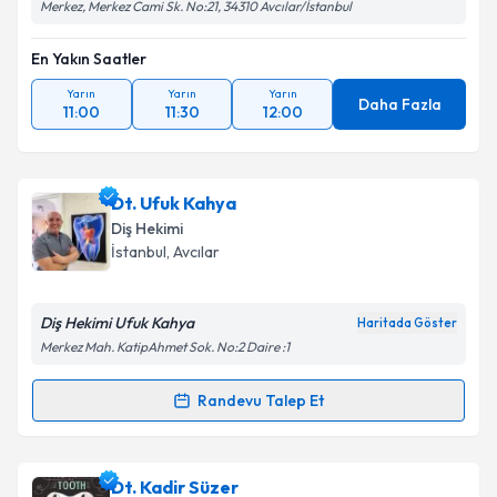
Merkez, Merkez Cami Sk. No:21, 34310 Avcılar/İstanbul
En Yakın Saatler
Yarın
Yarın
Yarın
Daha Fazla
11:00
11:30
12:00
Dt. Ufuk Kahya
Diş Hekimi
İstanbul
, Avcılar
Diş Hekimi Ufuk Kahya
Haritada Göster
Merkez Mah. KatipAhmet Sok. No:2 Daire :1
Randevu Talep Et
Randevu Takvimi Talebi
Dt. Ufuk Kahya
için randevu takvimi talebi oluşturun.
Dt. Kadir Süzer