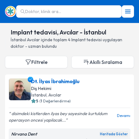
Doktor, klinik ara...
Implant tedavisi, Avcılar - İstanbul
İstanbul
Avcılar
içinde toplam
4
Implant tedavisi
uygulayan
doktor - uzman bulundu
Filtrele
Akıllı Sıralama
Dt. İlyas İbrahimoğlu
Diş Hekimi
İstanbul
, Avcılar
5
(
1
Değerlendirme)
disimdeki kistlerden ilyas bey sayesinde kurtuldum
Devamı
operasyon oncesi yapilacak...
Nirvana Dent
Haritada Göster