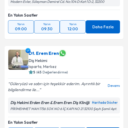
Modern Evler, Süleyman Demirel Cd. No:104 D:Kat:1 D:2, 32200
En Yakın Saatler
Yarın
Yarın
Yarın
Daha Fazla
09:00
09:30
12:00
Dt. Erem Eren
Diş Hekimi
Isparta
, Merkez
5
(
45
Değerlendirme)
Güleryüzü ve sabrı için teşekkür ederim. Ayrıntılı bir
Devamı
bilgilendirme ile...
Diş Hekimi Erden Eren & Erem Eren Diş Kliniği
Haritada Göster
PİRİMEHMET MAH 1756 SOK NO 6 İÇ KAPI NO 21 32100 Şeyh Şamil Apt.
En Yakın Saatler