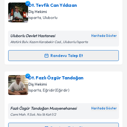
Dt. Tevfik Can Yıldızan
takvim hazırlandığında e-posta ile bilgilendireceğiz.
Diş Hekimi
E-posta Adresiniz
Isparta
, Uluborlu
Uluborlu Devlet Hastanesi
Haritada Göster
Atatürk Bulv. Kazım Karabekir Cad., Uluborlu/Isparta
Kişisel verilerimin işlenmesine ilişkin
Aydınlatma
Metni
'ni okudum ve kişisel verilerimin belirtilen
Randevu Talep Et
kapsamda işlenmesini kabul ediyorum.
Randevu Takvimi Talebi
Takvim Talebini Gönder
Dt. Tevfik Can Yıldızan
için randevu takvimi talebi
Dt. Fazlı Özgür Tandoğan
oluşturun. Size bu uzmandan randevu almanız için bir
Diş Hekimi
takvim hazırlandığında e-posta ile bilgilendireceğiz.
Isparta
, Eğridir(Eğirdir)
E-posta Adresiniz
Fazlı Özgür Tandoğan Muayenehanesi
Haritada Göster
Cami Mah. 9.Sok. No:16 Kat:1/2