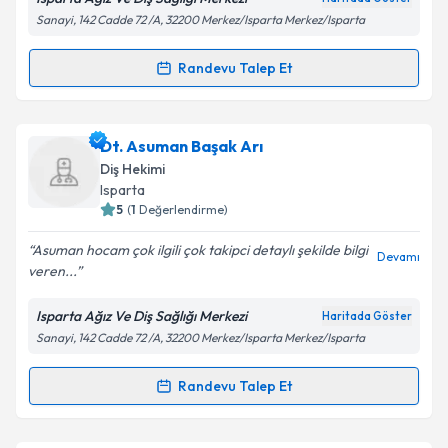
Sanayi, 142 Cadde 72 /A, 32200 Merkez/Isparta Merkez/Isparta
Kişisel verilerimin işlenmesine ilişkin
Aydınlatma
Randevu Talep Et
Randevu Takvimi Talebi
Metni
'ni okudum ve kişisel verilerimin belirtilen
kapsamda işlenmesini kabul ediyorum.
Dt. Melin Akkaya
için randevu takvimi talebi
Dt. Asuman Başak Arı
oluşturun. Size bu uzmandan randevu almanız için bir
Takvim Talebini Gönder
Diş Hekimi
takvim hazırlandığında e-posta ile bilgilendireceğiz.
Isparta
5
(
1
Değerlendirme)
E-posta Adresiniz
Asuman hocam çok ilgili çok takipci detaylı şekilde bilgi
Devamı
veren...
Isparta Ağız Ve Diş Sağlığı Merkezi
Haritada Göster
Kişisel verilerimin işlenmesine ilişkin
Aydınlatma
Sanayi, 142 Cadde 72 /A, 32200 Merkez/Isparta Merkez/Isparta
Metni
'ni okudum ve kişisel verilerimin belirtilen
kapsamda işlenmesini kabul ediyorum.
Randevu Talep Et
Randevu Takvimi Talebi
Takvim Talebini Gönder