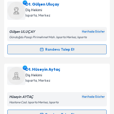
Dt. Asuman Başak Arı
için randevu takvimi talebi
Dt. Gülşen Uluçay
oluşturun. Size bu uzmandan randevu almanız için bir
Diş Hekimi
takvim hazırlandığında e-posta ile bilgilendireceğiz.
Isparta
, Merkez
E-posta Adresiniz
Gülşen ULUÇAY
Haritada Göster
Gündoğdu Pasajı Pirimehmet Mah. Isparta Merkez, Isparta
Kişisel verilerimin işlenmesine ilişkin
Aydınlatma
Randevu Talep Et
Randevu Takvimi Talebi
Metni
'ni okudum ve kişisel verilerimin belirtilen
kapsamda işlenmesini kabul ediyorum.
Dt. Gülşen Uluçay
için randevu takvimi talebi
Dt. Hüseyin Aytaç
oluşturun. Size bu uzmandan randevu almanız için bir
Takvim Talebini Gönder
Diş Hekimi
takvim hazırlandığında e-posta ile bilgilendireceğiz.
Isparta
, Merkez
E-posta Adresiniz
Hüseyin AYTAÇ
Haritada Göster
Hastane Cad. Isparta Merkez, Isparta