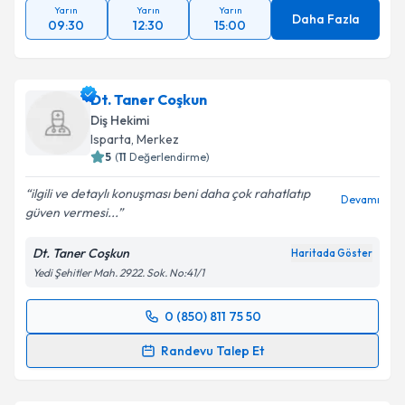
Yarın
Yarın
Yarın
Daha Fazla
09:30
12:30
15:00
Dt. Taner Coşkun
Diş Hekimi
Isparta
, Merkez
5
(
11
Değerlendirme)
ilgili ve detaylı konuşması beni daha çok rahatlatıp
Devamı
güven vermesi...
Dt. Taner Coşkun
Haritada Göster
Yedi Şehitler Mah. 2922. Sok. No:41/1
0 (850) 811 75 50
Randevu Takvimi Talebi
Randevu Talep Et
Dt. Taner Coşkun
için randevu takvimi talebi
oluşturun. Size bu uzmandan randevu almanız için bir