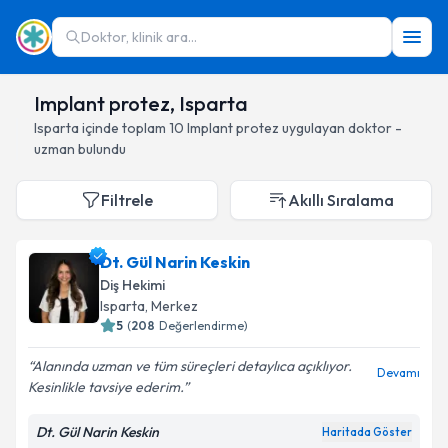
Doktor, klinik ara...
Implant protez, Isparta
Isparta
içinde toplam
10
Implant protez
uygulayan doktor -
uzman bulundu
Filtrele
Akıllı Sıralama
Dt. Gül Narin Keskin
Diş Hekimi
Isparta
, Merkez
5
(
208
Değerlendirme)
Alanında uzman ve tüm süreçleri detaylıca açıklıyor.
Devamı
Kesinlikle tavsiye ederim.
Dt. Gül Narin Keskin
Haritada Göster