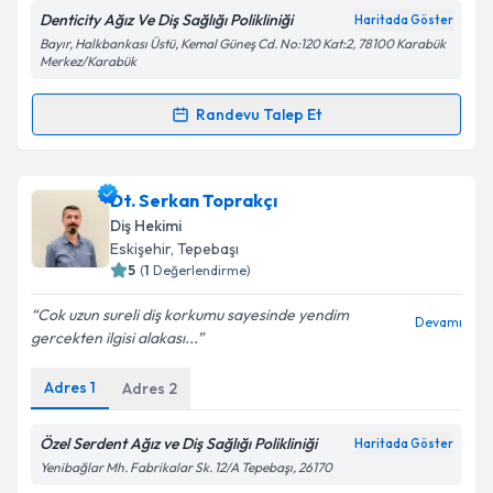
Denticity Ağız Ve Diş Sağlığı Polikliniği
Haritada Göster
Bayır, Halkbankası Üstü, Kemal Güneş Cd. No:120 Kat:2, 78100 Karabük
Merkez/Karabük
Kişisel verilerimin işlenmesine ilişkin
Aydınlatma
Randevu Talep Et
Metni
'ni okudum ve kişisel verilerimin belirtilen
Randevu Takvimi Talebi
kapsamda işlenmesini kabul ediyorum.
Dt. Ümit Küçükay
için randevu takvimi talebi
Dt. Serkan Toprakçı
Takvim Talebini Gönder
oluşturun. Size bu uzmandan randevu almanız için bir
Diş Hekimi
takvim hazırlandığında e-posta ile bilgilendireceğiz.
Eskişehir
, Tepebaşı
5
(
1
Değerlendirme)
E-posta Adresiniz
Cok uzun sureli diş korkumu sayesinde yendim
Devamı
gercekten ilgisi alakası...
Adres
1
Adres
2
Kişisel verilerimin işlenmesine ilişkin
Aydınlatma
Metni
'ni okudum ve kişisel verilerimin belirtilen
kapsamda işlenmesini kabul ediyorum.
Özel Serdent Ağız ve Diş Sağlığı Polikliniği
Haritada Göster
Yenibağlar Mh. Fabrikalar Sk. 12/A Tepebaşı, 26170