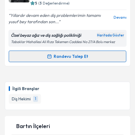
5
(
3
Değerlendirme)
E-posta Adresiniz
Yıllardır devam eden diş problemlerimin tamamı
Devamı
yusuf bey tarafından son...
Özel beyaz ağız ve diş sağlığı polikliniği
Haritada Göster
Kişisel verilerimin işlenmesine ilişkin
Aydınlatma
Tabaklar Mahallesi Ali Rıza Tekemen Caddesi No 27/A Bolu merkez
Metni
'ni okudum ve kişisel verilerimin belirtilen
kapsamda işlenmesini kabul ediyorum.
Randevu Talep Et
Randevu Takvimi Talebi
Takvim Talebini Gönder
Dt. Yusuf Değirmen
için randevu takvimi talebi
oluşturun. Size bu uzmandan randevu almanız için bir
İlgili Branşlar
takvim hazırlandığında e-posta ile bilgilendireceğiz.
Diş Hekimi
1
E-posta Adresiniz
Bartın İlçeleri
Kişisel verilerimin işlenmesine ilişkin
Aydınlatma