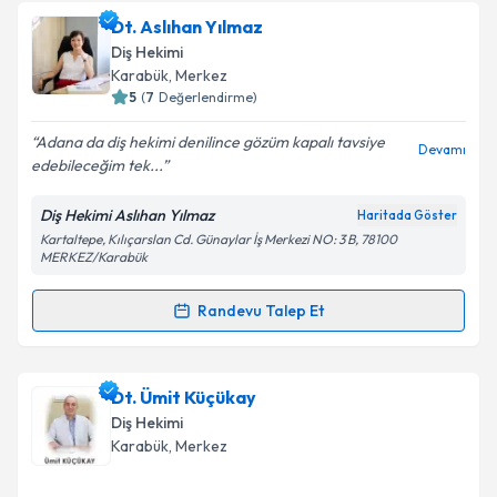
Dt. Canel Tan
için randevu takvimi talebi oluşturun.
Dt. Aslıhan Yılmaz
Size bu uzmandan randevu almanız için bir takvim
Takvim Talebini Gönder
Diş Hekimi
hazırlandığında e-posta ile bilgilendireceğiz.
Karabük
, Merkez
5
(
7
Değerlendirme)
E-posta Adresiniz
Adana da diş hekimi denilince gözüm kapalı tavsiye
Devamı
edebileceğim tek...
Diş Hekimi Aslıhan Yılmaz
Haritada Göster
Kişisel verilerimin işlenmesine ilişkin
Aydınlatma
Kartaltepe, Kılıçarslan Cd. Günaylar İş Merkezi NO: 3 B, 78100
Metni
'ni okudum ve kişisel verilerimin belirtilen
MERKEZ/Karabük
kapsamda işlenmesini kabul ediyorum.
Randevu Talep Et
Randevu Takvimi Talebi
Takvim Talebini Gönder
Dt. Aslıhan Yılmaz
için randevu takvimi talebi
Dt. Ümit Küçükay
oluşturun. Size bu uzmandan randevu almanız için bir
Diş Hekimi
takvim hazırlandığında e-posta ile bilgilendireceğiz.
Karabük
, Merkez
E-posta Adresiniz