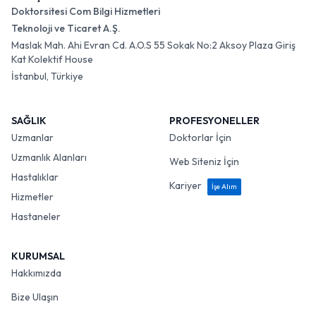
Doktorsitesi Com Bilgi Hizmetleri
Teknoloji ve Ticaret A.Ş.
Maslak Mah. Ahi Evran Cd. A.O.S 55 Sokak No:2 Aksoy Plaza Giriş
Kat Kolektif House
İstanbul, Türkiye
SAĞLIK
PROFESYONELLER
Uzmanlar
Doktorlar İçin
Uzmanlık Alanları
Web Siteniz İçin
Hastalıklar
Kariyer
İşe Alım
Hizmetler
Hastaneler
KURUMSAL
Hakkımızda
Bize Ulaşın