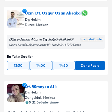
Uzm. Dt. Özgür Ozan Aksakal
Diş Hekimi
Düzce
, Merkez
Düzce Uzman Ağız ve Diş Sağlığı Polikliniği
Haritada Göster
Uzun Mustafa, Kuyumcuzade Blv. No: 24/A, 81010 Düzce
En Yakın Saatler
13:30
14:00
14:30
Daha Fazla
Dt. Rümeysa Atlı
Diş Hekimi
Zonguldak
, Merkez
5
(
12
Değerlendirme)