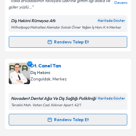
Valla arkadasimin tavsiyesi üzerine gittim ilgi alaka ve
Devamı
güler yüzlü...
Diş Hekimi Rümeysa Atlı
Haritada Göster
Mithatpaşa Mahallesi Alemdar Sokak Ömer Yeğen İş Hanı K:4 Merkez
Randevu Talep Et
Randevu Takvimi Talebi
Dt. Rümeysa Atlı
için randevu takvimi talebi oluşturun.
Dt. Canel Tan
Size bu uzmandan randevu almanız için bir takvim
Diş Hekimi
hazırlandığında e-posta ile bilgilendireceğiz.
Zonguldak
, Merkez
E-posta Adresiniz
Navadent Dental Ağız Ve Diş Sağlığı Polikliniği
Haritada Göster
Terakki Mah. Vatan Cad. Köknar Apart. 42/1
Kişisel verilerimin işlenmesine ilişkin
Aydınlatma
Randevu Talep Et
Randevu Takvimi Talebi
Metni
'ni okudum ve kişisel verilerimin belirtilen
kapsamda işlenmesini kabul ediyorum.