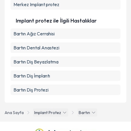
Merkez
Metni
Implant protez
'ni okudum ve kişisel verilerimin belirtilen
kapsamda işlenmesini kabul ediyorum.
Implant protez ile İlgili Hastalıklar
Takvim Talebini Gönder
Bartın Ağız Cerrahisi
Bartın Dental Anastezi
Bartın Diş Beyazlatma
Bartın Diş İmplantı
Bartın Diş Protezi
Ana Sayfa
Implant Protez
Bartın