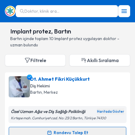
Doktor, klinik ara...
Implant protez, Bartın
Bartın
içinde toplam
10
Implant protez
uygulayan doktor -
uzman bulundu
Filtrele
Akıllı Sıralama
Dt. Ahmet Fikri Küçükkurt
Diş Hekimi
Bartın
, Merkez
Özel Uzman Ağız ve Diş Sağlığı Polikliniği
Haritada Göster
Kırtepe mah. Cumhuriyet cad. No: 23/2 Bartın, Türkiye 74100
Randevu Talep Et