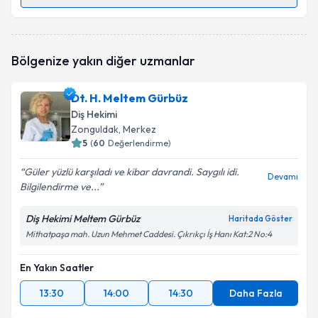
Randevu Takvimi Talebi
Dt. Ahmet Fikri Küçükkurt
için randevu takvimi
Bölgenize yakın diğer uzmanlar
talebi oluşturun. Size bu uzmandan randevu almanız
için bir takvim hazırlandığında e-posta ile
bilgilendireceğiz.
Dt. H. Meltem Gürbüz
Diş Hekimi
E-posta Adresiniz
Zonguldak
, Merkez
5
(
60
Değerlendirme)
Güler yüzlü karşıladı ve kibar davrandi. Saygılı idi.
Devamı
Bilgilendirme ve...
Kişisel verilerimin işlenmesine ilişkin
Aydınlatma
Metni
'ni okudum ve kişisel verilerimin belirtilen
kapsamda işlenmesini kabul ediyorum.
Diş Hekimi Meltem Gürbüz
Haritada Göster
Mithatpaşa mah. Uzun Mehmet Caddesi. Çıkrıkçı İş Hanı Kat:2 No:4
Takvim Talebini Gönder
En Yakın Saatler
13:30
14:00
14:30
Daha Fazla