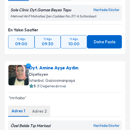
Kişisel verilerimin işlenmesine ilişkin
Aydınlatma
Metni
'ni okudum ve kişisel verilerimin belirtilen
Sole Clinic Dyt.Gamze Beyza Tapu
Haritada Göster
kapsamda işlenmesini kabul ediyorum.
Mehmet Akif Mahallesi Şen Caddesi No:37/ A Sultanbeyli
En Yakın Saatler
Takvim Talebini Gönder
11 Ağu
11 Ağu
11 Ağu
Daha Fazla
09:00
09:30
10:00
Dyt. Amine Ayşe Aydın
Diyetisyen
İstanbul
, Gaziosmanpaşa
5
(
1
Değerlendirme)
mrhaba
Adres
1
Adres
2
Özel Belde Tıp Merkezi
Haritada Göster