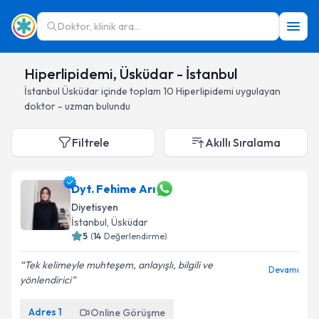
Doktor, klinik ara...
Hiperlipidemi, Üsküdar - İstanbul
İstanbul
Üsküdar
içinde toplam
10
Hiperlipidemi
uygulayan
doktor - uzman bulundu
Filtrele
Akıllı Sıralama
Dyt. Fehime Arı
Diyetisyen
İstanbul
, Üsküdar
5
(
14
Değerlendirme)
Tek kelimeyle muhteşem, anlayışlı, bilgili ve
Devamı
yönlendirici
Adres
1
Online Görüşme