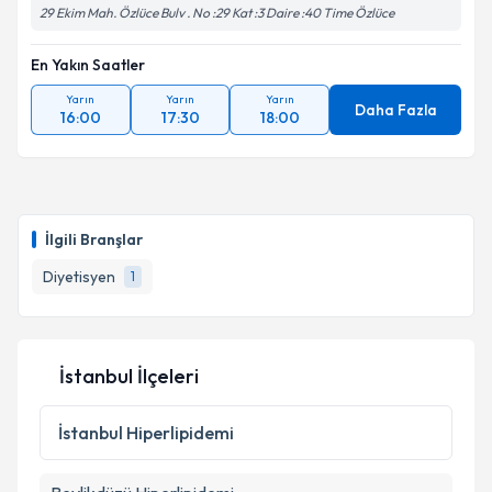
29 Ekim Mah. Özlüce Bulv . No :29 Kat :3 Daire :40 Time Özlüce
Takvim Talebini Gönder
En Yakın Saatler
Yarın
Yarın
Yarın
Daha Fazla
16:00
17:30
18:00
İlgili Branşlar
Diyetisyen
1
İstanbul İlçeleri
İstanbul
Hiperlipidemi