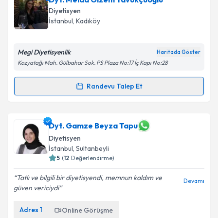
oluşturun. Size bu uzmandan randevu almanız için bir
Diyetisyen
takvim hazırlandığında e-posta ile bilgilendireceğiz.
İstanbul
, Kadıköy
E-posta Adresiniz
Megi Diyetisyenlik
Haritada Göster
Kozyatağı Mah. Gülbahar Sok. PS Plaza No:17 İç Kapı No:28
Kişisel verilerimin işlenmesine ilişkin
Aydınlatma
Randevu Talep Et
Randevu Takvimi Talebi
Metni
'ni okudum ve kişisel verilerimin belirtilen
kapsamda işlenmesini kabul ediyorum.
Dyt. Melda Gizem Tavukçuoğlu
için randevu takvimi
Dyt. Gamze Beyza Tapu
talebi oluşturun. Size bu uzmandan randevu almanız
Takvim Talebini Gönder
Diyetisyen
için bir takvim hazırlandığında e-posta ile
İstanbul
, Sultanbeyli
bilgilendireceğiz.
5
(
12
Değerlendirme)
E-posta Adresiniz
Tatlı ve bilgili bir diyetisyendi, memnun kaldım ve
Devamı
güven vericiydi
Adres
1
Online Görüşme