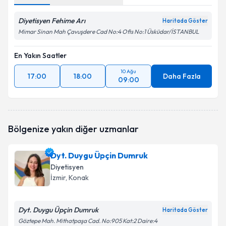
Diyetisyen Fehime Arı
Haritada Göster
Mimar Sinan Mah Çavuşdere Cad No:4 Ofis No:1 Üsküdar/İSTANBUL
En Yakın Saatler
10 Ağu
17:00
18:00
Daha Fazla
09:00
Bölgenize yakın diğer uzmanlar
Dyt. Duygu Üpçin Dumruk
Diyetisyen
İzmir
, Konak
Dyt. Duygu Üpçin Dumruk
Haritada Göster
Göztepe Mah. Mithatpaşa Cad. No:905 Kat:2 Daire:4