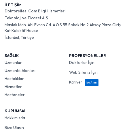
İLETİŞİM
Doktorsitesi Com Bilgi Hizmetleri
Teknoloji ve Ticaret A.Ş.
Maslak Mah. Ahi Evran Cd. A.O.S 55 Sokak No:2 Aksoy Plaza Giriş
Kat Kolektif House
İstanbul, Türkiye
SAĞLIK
PROFESYONELLER
Uzmanlar
Doktorlar İçin
Uzmanlık Alanları
Web Siteniz İçin
Hastalıklar
Kariyer
İşe Alım
Hizmetler
Hastaneler
KURUMSAL
Hakkımızda
Bize Ulaşın