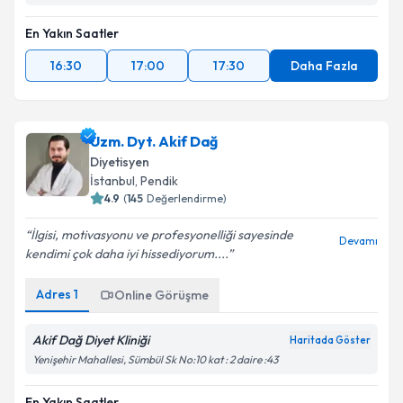
En Yakın Saatler
16:30
17:00
17:30
Daha Fazla
Uzm. Dyt. Akif Dağ
Diyetisyen
İstanbul
, Pendik
4.9
(
145
Değerlendirme)
İlgisi, motivasyonu ve profesyonelliği sayesinde
Devamı
kendimi çok daha iyi hissediyorum....
Adres
1
Online Görüşme
Akif Dağ Diyet Kliniği
Haritada Göster
Yenişehir Mahallesi, Sümbül Sk No:10 kat : 2 daire :43
En Yakın Saatler