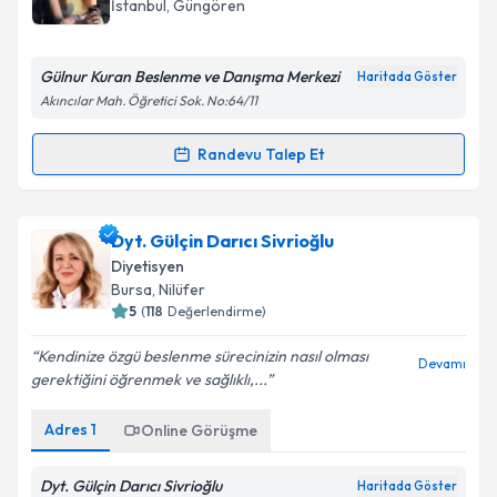
İstanbul
, Güngören
E-posta Adresiniz
Gülnur Kuran Beslenme ve Danışma Merkezi
Haritada Göster
Akıncılar Mah. Öğretici Sok. No:64/11
Kişisel verilerimin işlenmesine ilişkin
Aydınlatma
Randevu Talep Et
Randevu Takvimi Talebi
Metni
'ni okudum ve kişisel verilerimin belirtilen
kapsamda işlenmesini kabul ediyorum.
Dyt. Gülnur Kuran
için randevu takvimi talebi
Dyt. Gülçin Darıcı Sivrioğlu
oluşturun. Size bu uzmandan randevu almanız için bir
Takvim Talebini Gönder
Diyetisyen
takvim hazırlandığında e-posta ile bilgilendireceğiz.
Bursa
, Nilüfer
5
(
118
Değerlendirme)
E-posta Adresiniz
Kendinize özgü beslenme sürecinizin nasıl olması
Devamı
gerektiğini öğrenmek ve sağlıklı,...
Adres
1
Online Görüşme
Kişisel verilerimin işlenmesine ilişkin
Aydınlatma
Metni
'ni okudum ve kişisel verilerimin belirtilen
kapsamda işlenmesini kabul ediyorum.
Dyt. Gülçin Darıcı Sivrioğlu
Haritada Göster