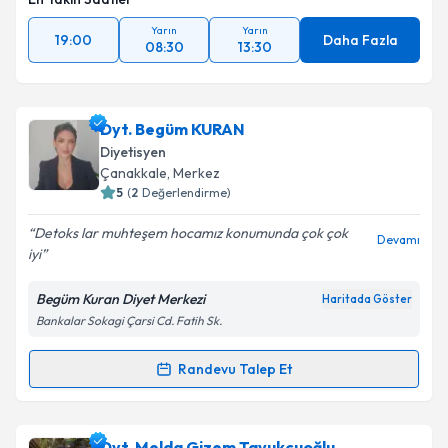
Yarın
Yarın
19:00
Daha Fazla
08:30
13:30
Dyt. Begüm KURAN
Diyetisyen
Çanakkale
, Merkez
5
(
2
Değerlendirme)
Detoks lar muhteşem hocamız konumunda çok çok
Devamı
iyi
Begüm Kuran Diyet Merkezi
Haritada Göster
Bankalar Sokagi Çarsi Cd. Fatih Sk.
Randevu Talep Et
Randevu Takvimi Talebi
Dyt. Begüm KURAN
için randevu takvimi talebi
Dyt. Melda Gizem Tavukçuoğlu