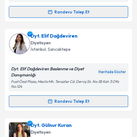
Randevu Talep Et
Randevu Takvimi Talebi
Dyt. Amine Ayşe Aydın
için randevu takvimi talebi
Dyt. Elif Dağdeviren
oluşturun. Size bu uzmandan randevu almanız için bir
Diyetisyen
takvim hazırlandığında e-posta ile bilgilendireceğiz.
İstanbul
, Sancaktepe
E-posta Adresiniz
Dyt. Elif Dağdeviren Beslenme ve Diyet
Haritada Göster
Danışmanlığı
Fuat Özal Plaza, Meclis Mh. Teraziler Cd. Derviş Sk. No:38 Kat: 3 Ofis
No:124
Kişisel verilerimin işlenmesine ilişkin
Aydınlatma
Metni
'ni okudum ve kişisel verilerimin belirtilen
Randevu Talep Et
kapsamda işlenmesini kabul ediyorum.
Randevu Takvimi Talebi
Takvim Talebini Gönder
Dyt. Elif Dağdeviren
için randevu takvimi talebi
Dyt. Gülnur Kuran
oluşturun. Size bu uzmandan randevu almanız için bir
Diyetisyen
takvim hazırlandığında e-posta ile bilgilendireceğiz.