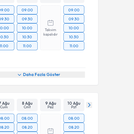
09:00
09:00
09:00
09:30
09:30
09:30
10:00
10:00
10:00
Takvim
kapalıdır
10:30
10:30
10:30
11:00
11:00
11:00
Daha Fazla Göster
7 Ağu
8 Ağu
9 Ağu
10 Ağu
Cum
Cmt
Paz
Pzt
08:00
08:00
08:00
08:20
08:20
08:20