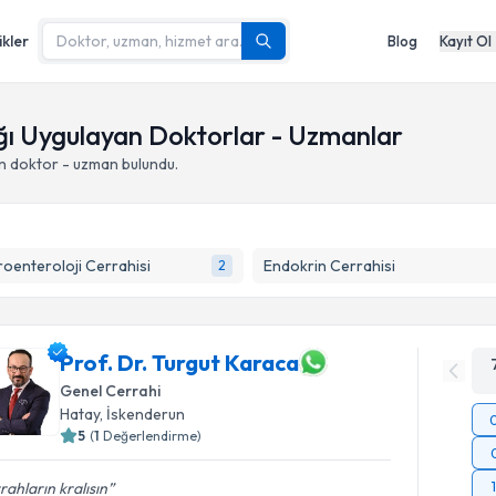
ikler
Blog
Kayıt Ol
ğı Uygulayan Doktorlar - Uzmanlar
n doktor - uzman bulundu.
oenteroloji Cerrahisi
Endokrin Cerrahisi
2
Prof. Dr. Turgut Karaca
Genel Cerrahi
Hatay
,
İskenderun
5
(
1
Değerlendirme)
rahların kralısın