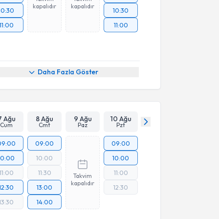
kapalıdır
kapalıdır
10:30
10:30
11:00
11:00
Daha Fazla Göster
7 Ağu
8 Ağu
9 Ağu
10 Ağu
Cum
Cmt
Paz
Pzt
09:00
09:00
09:00
10:00
10:00
10:00
11:00
11:30
11:00
Takvim
kapalıdır
12:30
13:00
12:30
13:30
14:00