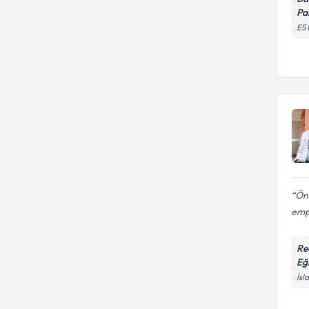
Pa
E5 
Önc
empa
Re
Eğ
İsl