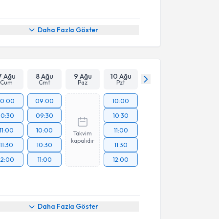
Daha Fazla Göster
7 Ağu
8 Ağu
9 Ağu
10 Ağu
Cum
Cmt
Paz
Pzt
10:00
09:00
10:00
10:30
09:30
10:30
11:00
10:00
11:00
Takvim
kapalıdır
11:30
10:30
11:30
12:00
11:00
12:00
Daha Fazla Göster