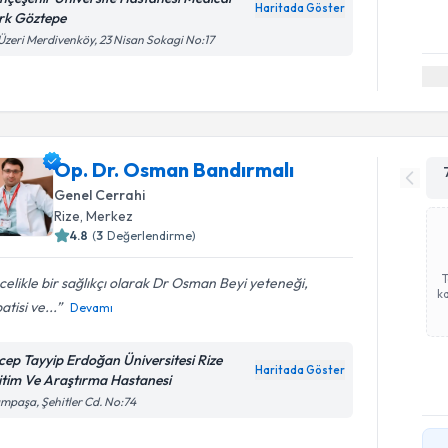
Haritada Göster
rk Göztepe
Üzeri Merdivenköy, 23 Nisan Sokagi No:17
Op. Dr. Osman Bandırmalı
Genel Cerrahi
Rize
,
Merkez
4.8
(
3
Değerlendirme)
elikle bir sağlıkçı olarak Dr Osman Beyi yeteneği,
ka
tisi ve...
Devamı
cep Tayyip Erdoğan Üniversitesi Rize
Haritada Göster
itim Ve Araştırma Hastanesi
ampaşa, Şehitler Cd. No:74