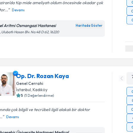
ziran'da tüp mide ameliyatı oldum öncesinde okadar çok
or...
Devamı
el Aritmi Osmangazi Hastanesi
Haritada Göster
, Ulubatlı Hasan Blv. No:48 D:62, 16220
Op. Dr. Rozan Kaya
Genel Cerrahi
İstanbul
,
Kadıköy
5
(
1
Değerlendirme)
nında çok bilgili ve tecrübeli ilgili alakalı bir doktor
..
Devamı
hçeşehir Üniversite Hastanesi Medical