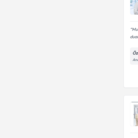
Mu
dual
Öz
And