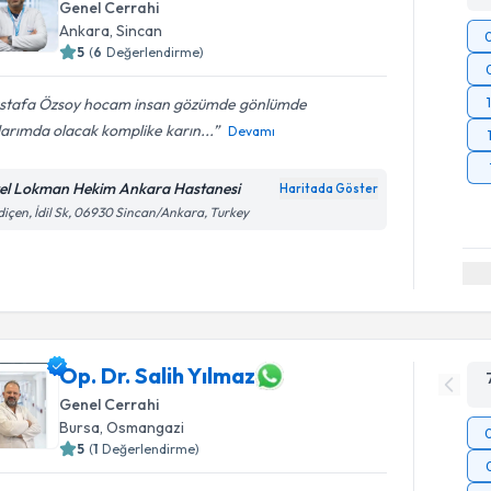
Genel Cerrahi
Ankara
,
Sincan
5
(
6
Değerlendirme)
stafa Özsoy hocam insan gözümde gönlümde
arımda olacak komplike karın...
Devamı
el Lokman Hekim Ankara Hastanesi
Haritada Göster
içen, İdil Sk, 06930 Sincan/Ankara, Turkey
Op. Dr. Salih Yılmaz
Genel Cerrahi
Bursa
,
Osmangazi
5
(
1
Değerlendirme)