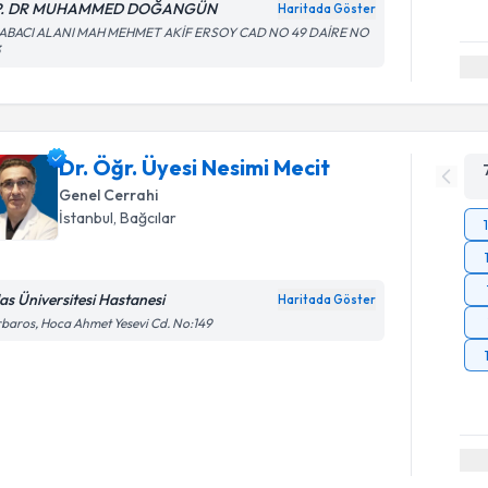
P. DR MUHAMMED DOĞANGÜN
Haritada Göster
ABACI ALANI MAH MEHMET AKİF ERSOY CAD NO 49 DAİRE NO
3
Dr. Öğr. Üyesi Nesimi Mecit
Genel Cerrahi
İstanbul
,
Bağcılar
las Üniversitesi Hastanesi
Haritada Göster
baros, Hoca Ahmet Yesevi Cd. No:149