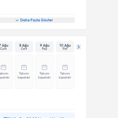
Daha Fazla Göster
7 Ağu
8 Ağu
9 Ağu
10 Ağu
Cum
Cmt
Paz
Pzt
Takvim
Takvim
Takvim
Takvim
palıdır
kapalıdır
kapalıdır
kapalıdır