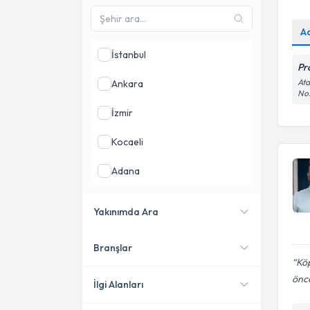
A
İstanbul
Pr
Ata
Ankara
No:
İzmir
Kocaeli
Adana
Antalya
Yakınımda Ara
Bursa
Branşlar
Konumuma yakın uzmanları
Köp
göster
önce
İlgi Alanları