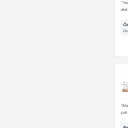
Ha
dokt
Öz
Ulu
Ala
çok.
Ba