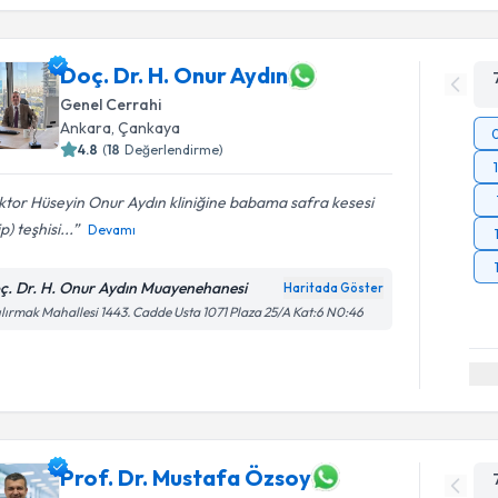
Doç. Dr. H. Onur Aydın
Genel Cerrahi
Ankara
,
Çankaya
4.8
(
18
Değerlendirme)
tor Hüseyin Onur Aydın kliniğine babama safra kesesi
p) teşhisi...
Devamı
ç. Dr. H. Onur Aydın Muayenehanesi
Haritada Göster
ılırmak Mahallesi 1443. Cadde Usta 1071 Plaza 25/A Kat:6 N0:46
Prof. Dr. Mustafa Özsoy