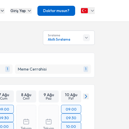
Giriş Yap
Doktor musun?
Sıralama
Akıllı Sıralama
Meme Cerrahisi
1
1
7 Ağu
8 Ağu
9 Ağu
10 Ağu
Cum
Cmt
Paz
Pzt
09:00
09:00
09:30
09:30
10:00
10:00
Takvim
Takvim