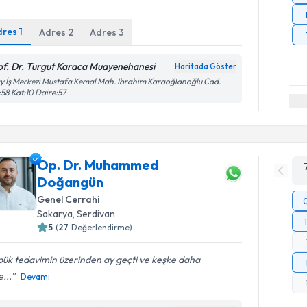
dres
1
Adres
2
Adres
3
of. Dr. Turgut Karaca Muayenehanesi
Haritada Göster
y İş Merkezi Mustafa Kemal Mah. Ibrahim Karaoğlanoğlu Cad.
58 Kat:10 Daire:57
Op. Dr. Muhammed
Doğangün
Genel Cerrahi
Sakarya
,
Serdivan
5
(
27
Değerlendirme)
ük tedavimin üzerinden ay geçti ve keşke daha
...
Devamı