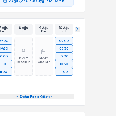
12 Ağu
Çar
09:00
Uygun Müsaitlik
7 Ağu
8 Ağu
9 Ağu
10 Ağu
Cum
Cmt
Paz
Pzt
09:00
09:00
09:30
09:30
10:00
10:00
Takvim
Takvim
kapalıdır
kapalıdır
10:30
10:30
11:00
11:00
Daha Fazla Göster