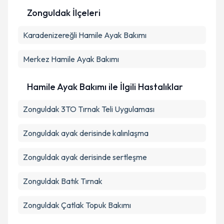
Zonguldak İlçeleri
Karadenizereğli
Kişisel verilerimin işlenmesine ilişkin
Hamile Ayak Bakımı
Aydınlatma
Metni
'ni okudum ve kişisel verilerimin belirtilen
kapsamda işlenmesini kabul ediyorum.
Merkez
Hamile Ayak Bakımı
Takvim Talebini Gönder
Hamile Ayak Bakımı ile İlgili Hastalıklar
Zonguldak 3TO Tırnak Teli Uygulaması
Zonguldak ayak derisinde kalınlaşma
Zonguldak ayak derisinde sertleşme
Zonguldak Batık Tırnak
Zonguldak Çatlak Topuk Bakımı