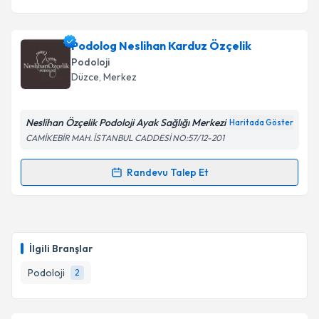
Podolog Neslihan Karduz Özçelik
Podoloji
Düzce
, Merkez
Neslihan Özçelik Podoloji Ayak Sağlığı Merkezi
Haritada Göster
CAMİKEBİR MAH. İSTANBUL CADDESİ NO:57/12-201
Randevu Talep Et
Randevu Takvimi Talebi
Podolog Neslihan Karduz Özçelik
için randevu
takvimi talebi oluşturun. Size bu uzmandan randevu
İlgili Branşlar
almanız için bir takvim hazırlandığında e-posta ile
bilgilendireceğiz.
Podoloji
2
E-posta Adresiniz