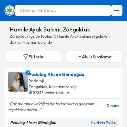
Doktor, klinik ara...
Hamile Ayak Bakımı, Zonguldak
Zonguldak
içinde toplam
5
Hamile Ayak Bakımı
uygulayan
doktor - uzman bulundu
Filtrele
Akıllı Sıralama
Podolog Ahsen Gündoğdu
Podoloji
Zonguldak
, Karadenizereğli
5
(
237
Değerlendirme)
Çok memnun kaldığım bir tedavi süreci geçirdim…
Devamı
teşekkür ederim…
Podolog Ahsen Gündoğdu
Haritada Göster