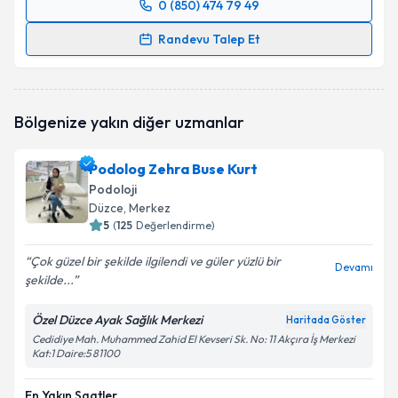
0 (850) 474 79 49
Randevu Takvimi Talebi
Randevu Talep Et
Podolog İrem Küçük
için randevu takvimi talebi
oluşturun. Size bu uzmandan randevu almanız için bir
takvim hazırlandığında e-posta ile bilgilendireceğiz.
Bölgenize yakın diğer uzmanlar
E-posta Adresiniz
Podolog Zehra Buse Kurt
Podoloji
Düzce
, Merkez
5
(
125
Değerlendirme)
Kişisel verilerimin işlenmesine ilişkin
Aydınlatma
Metni
'ni okudum ve kişisel verilerimin belirtilen
Çok güzel bir şekilde ilgilendi ve güler yüzlü bir
kapsamda işlenmesini kabul ediyorum.
Devamı
şekilde...
Özel Düzce Ayak Sağlık Merkezi
Takvim Talebini Gönder
Haritada Göster
Cedidiye Mah. Muhammed Zahid El Kevseri Sk. No: 11 Akçıra İş Merkezi
Kat:1 Daire:5 81100
En Yakın Saatler