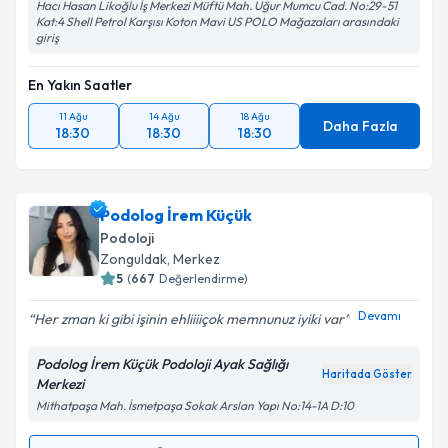
Hacı Hasan Likoğlu İş Merkezi Müftü Mah. Uğur Mumcu Cad. No:29-51
Kat:4 Shell Petrol Karşısı Koton Mavi US POLO Mağazaları arasındaki
giriş
En Yakın Saatler
11 Ağu
14 Ağu
18 Ağu
Daha Fazla
18:30
18:30
18:30
Podolog İrem Küçük
Podoloji
Zonguldak
, Merkez
5
(
667
Değerlendirme)
Devamı
Her zman ki gibi işinin ehliiii️çok memnunuz iyiki var
Podolog İrem Küçük Podoloji Ayak Sağlığı
Haritada Göster
Merkezi
Mithatpaşa Mah. İsmetpaşa Sokak Arslan Yapı No:14-1A D:10