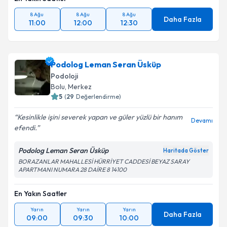
8 Ağu
8 Ağu
8 Ağu
Daha Fazla
11:00
12:00
12:30
Podolog Leman Seran Üsküp
Podoloji
Bolu
, Merkez
5
(
29
Değerlendirme)
Kesinlikle işini severek yapan ve güler yüzlü bir hanım
Devamı
efendi.
Podolog Leman Seran Üsküp
Haritada Göster
BORAZANLAR MAHALLESİ HÜRRİYET CADDESİ BEYAZ SARAY
APARTMANI NUMARA 28 DAİRE 8 14100
En Yakın Saatler
Yarın
Yarın
Yarın
Daha Fazla
09:00
09:30
10:00