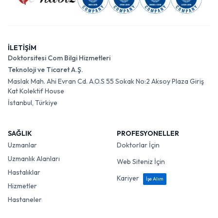
İLETİŞİM
Doktorsitesi Com Bilgi Hizmetleri
Teknoloji ve Ticaret A.Ş.
Maslak Mah. Ahi Evran Cd. A.O.S 55 Sokak No:2 Aksoy Plaza Giriş
Kat Kolektif House
İstanbul, Türkiye
SAĞLIK
PROFESYONELLER
Uzmanlar
Doktorlar İçin
Uzmanlık Alanları
Web Siteniz İçin
Hastalıklar
Kariyer
İşe Alım
Hizmetler
Hastaneler