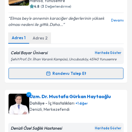
Manisa
, Yunusemre
4.8
(
3
Değerlendirme)
E-posta Adresiniz
Elmas bey'e annemin karaciğer değerlerinin yüksek
Devamı
olması nedeni ile gittik.Daha...
Adres
1
Adres
2
Kişisel verilerimin işlenmesine ilişkin
Aydınlatma
Metni
'ni okudum ve kişisel verilerimin belirtilen
kapsamda işlenmesini kabul ediyorum.
Celal Bayar Üniversi
Haritada Göster
Şehit Prof. Dr. İlhan Varank Kampüsü, Uncubozköy, 45140 Yunusemre
Takvim Talebini Gönder
Randevu Talep Et
Randevu Takvimi Talebi
Prof. Dr. Elmas Kasap
için randevu takvimi talebi
Uzm. Dr. Mustafa Gürkan Haytaoğlu
oluşturun. Size bu uzmandan randevu almanız için bir
Dahiliye - İç Hastalıkları
+
1
diğer
takvim hazırlandığında e-posta ile bilgilendireceğiz.
Denizli
, Merkezefendi
E-posta Adresiniz
Denizli Özel Sağlık Hastanesi
Haritada Göster