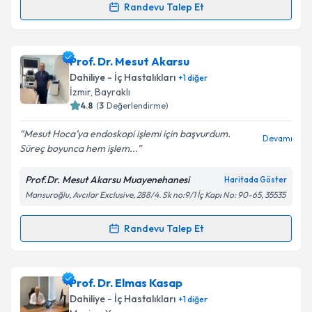
Randevu Talep Et
Prof. Dr. Yaşar Çolak
için randevu takvimi talebi
oluşturun. Size bu uzmandan randevu almanız için bir
Prof. Dr. Mesut Akarsu
takvim hazırlandığında e-posta ile bilgilendireceğiz.
Dahiliye - İç Hastalıkları
+
1
diğer
E-posta Adresiniz
İzmir
, Bayraklı
4.8
(
3
Değerlendirme)
Mesut Hoca’ya endoskopi işlemi için başvurdum.
Devamı
Süreç boyunca hem işlem...
Kişisel verilerimin işlenmesine ilişkin
Aydınlatma
Metni
'ni okudum ve kişisel verilerimin belirtilen
Prof.Dr. Mesut Akarsu Muayenehanesi
Haritada Göster
kapsamda işlenmesini kabul ediyorum.
Mansuroğlu, Avcılar Exclusive, 288/4. Sk no:9/1 İç Kapı No: 90-65, 35535
Takvim Talebini Gönder
Randevu Talep Et
Randevu Takvimi Talebi
Prof. Dr. Mesut Akarsu
için randevu takvimi talebi
Prof. Dr. Elmas Kasap
oluşturun. Size bu uzmandan randevu almanız için bir
Dahiliye - İç Hastalıkları
+
1
diğer
takvim hazırlandığında e-posta ile bilgilendireceğiz.