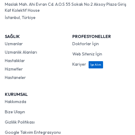
Maslak Mah. Ahi Evran Cd. A.O.S 55 Sokak No:2 Aksoy Plaza Giriş
Kat Kolektif House
İstanbul, Türkiye
SAĞLIK
PROFESYONELLER
Uzmanlar
Doktorlar İçin
Uzmanlık Alanları
Web Siteniz İçin
Hastalıklar
Kariyer
İşe Alım
Hizmetler
Hastaneler
KURUMSAL
Hakkımızda
Bize Ulaşın
Gizlilik Politikası
Google Takvim Entegrasyonu