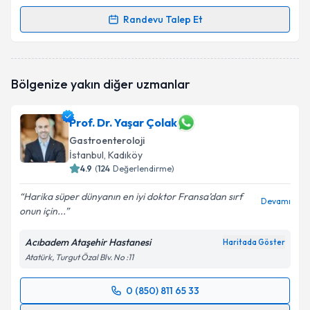
Randevu Talep Et
Randevu Takvimi Talebi
Uzm. Dr. Berk Baş
için randevu takvimi talebi
Bölgenize yakın diğer uzmanlar
oluşturun. Size bu uzmandan randevu almanız için bir
takvim hazırlandığında e-posta ile bilgilendireceğiz.
Prof. Dr. Yaşar Çolak
E-posta Adresiniz
Gastroenteroloji
İstanbul
, Kadıköy
4.9
(
124
Değerlendirme)
Kişisel verilerimin işlenmesine ilişkin
Aydınlatma
Harika süper dünyanın en iyi doktor Fransa’dan sırf
Devamı
Metni
'ni okudum ve kişisel verilerimin belirtilen
onun için...
kapsamda işlenmesini kabul ediyorum.
Acıbadem Ataşehir Hastanesi
Haritada Göster
Atatürk, Turgut Özal Blv. No :11
Takvim Talebini Gönder
0 (850) 811 65 33
Randevu Takvimi Talebi