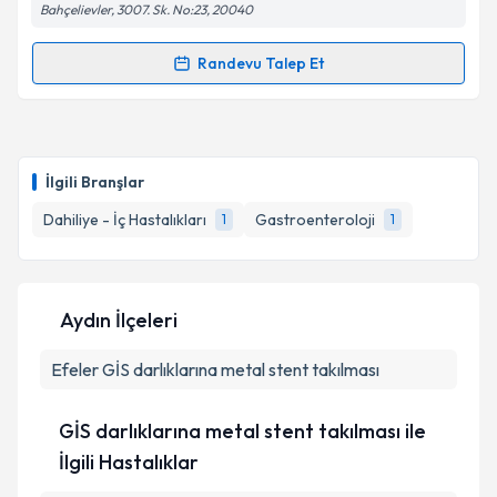
Bahçelievler, 3007. Sk. No:23, 20040
Kişisel verilerimin işlenmesine ilişkin
Aydınlatma
Randevu Talep Et
Randevu Takvimi Talebi
Metni
'ni okudum ve kişisel verilerimin belirtilen
kapsamda işlenmesini kabul ediyorum.
Uzm. Dr. Mustafa Gürkan Haytaoğlu
için randevu
takvimi talebi oluşturun. Size bu uzmandan randevu
Takvim Talebini Gönder
İlgili Branşlar
almanız için bir takvim hazırlandığında e-posta ile
bilgilendireceğiz.
Dahiliye - İç Hastalıkları
Gastroenteroloji
1
1
E-posta Adresiniz
Aydın İlçeleri
Efeler
GİS darlıklarına metal stent takılması
Kişisel verilerimin işlenmesine ilişkin
Aydınlatma
Metni
'ni okudum ve kişisel verilerimin belirtilen
kapsamda işlenmesini kabul ediyorum.
GİS darlıklarına metal stent takılması ile
İlgili Hastalıklar
Takvim Talebini Gönder