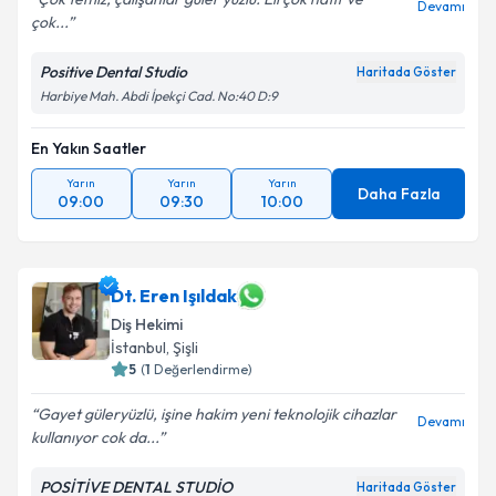
Devamı
çok...
Positive Dental Studio
Haritada Göster
Harbiye Mah. Abdi İpekçi Cad. No:40 D:9
En Yakın Saatler
Yarın
Yarın
Yarın
Daha Fazla
09:00
09:30
10:00
Dt. Eren Işıldak
Diş Hekimi
İstanbul
, Şişli
5
(
1
Değerlendirme)
Gayet güleryüzlü, işine hakim yeni teknolojik cihazlar
Devamı
kullanıyor cok da...
POSİTİVE DENTAL STUDİO
Haritada Göster