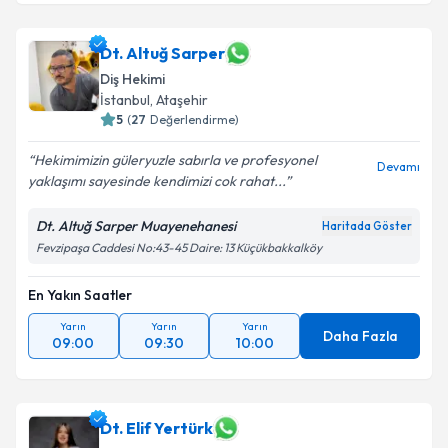
Dt. Altuğ Sarper
Diş Hekimi
İstanbul
, Ataşehir
5
(
27
Değerlendirme)
Hekimimizin güleryuzle sabırla ve profesyonel
Devamı
yaklaşımı sayesinde kendimizi cok rahat...
Dt. Altuğ Sarper Muayenehanesi
Haritada Göster
Fevzipaşa Caddesi No:43-45 Daire: 13 Küçükbakkalköy
En Yakın Saatler
Yarın
Yarın
Yarın
Daha Fazla
09:00
09:30
10:00
Dt. Elif Yertürk