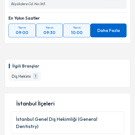
Büyükdere Cd. No:165
En Yakın Saatler
Yarın
Yarın
Yarın
Daha Fazla
09:00
09:30
10:00
İlgili Branşlar
Diş Hekimi
1
İstanbul İlçeleri
İstanbul
Genel Diş Hekimliği (General
Dentistry)