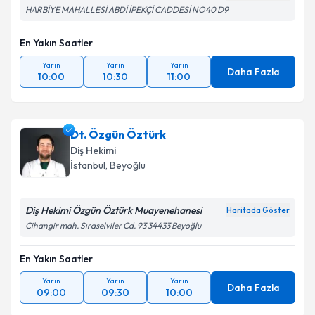
HARBİYE MAHALLESİ ABDİ İPEKÇİ CADDESİ NO40 D9
En Yakın Saatler
Yarın
Yarın
Yarın
Daha Fazla
10:00
10:30
11:00
Dt. Özgün Öztürk
Diş Hekimi
İstanbul
, Beyoğlu
Diş Hekimi Özgün Öztürk Muayenehanesi
Haritada Göster
Cihangir mah. Sıraselviler Cd. 93 34433 Beyoğlu
En Yakın Saatler
Yarın
Yarın
Yarın
Daha Fazla
09:00
09:30
10:00