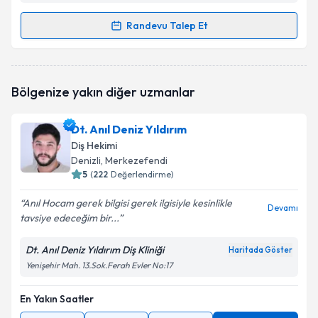
Randevu Talep Et
Randevu Takvimi Talebi
Dr. Dt. Engin Aksoy
için randevu takvimi talebi
Bölgenize yakın diğer uzmanlar
oluşturun. Size bu uzmandan randevu almanız için bir
takvim hazırlandığında e-posta ile bilgilendireceğiz.
Dt. Anıl Deniz Yıldırım
E-posta Adresiniz
Diş Hekimi
Denizli
, Merkezefendi
5
(
222
Değerlendirme)
Anıl Hocam gerek bilgisi gerek ilgisiyle kesinlikle
Kişisel verilerimin işlenmesine ilişkin
Aydınlatma
Devamı
tavsiye edeceğim bir...
Metni
'ni okudum ve kişisel verilerimin belirtilen
kapsamda işlenmesini kabul ediyorum.
Dt. Anıl Deniz Yıldırım Diş Kliniği
Haritada Göster
Yenişehir Mah. 13.Sok.Ferah Evler No:17
Takvim Talebini Gönder
En Yakın Saatler