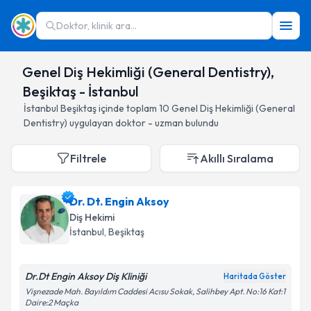
Doktor, klinik ara...
Genel Diş Hekimliği (General Dentistry),
Beşiktaş - İstanbul
İstanbul
Beşiktaş
içinde toplam
10
Genel Diş Hekimliği (General
Dentistry)
uygulayan doktor - uzman bulundu
Filtrele
Akıllı Sıralama
Dr. Dt. Engin Aksoy
Diş Hekimi
İstanbul
, Beşiktaş
Dr.Dt Engin Aksoy Diş Kliniği
Haritada Göster
Vişnezade Mah. Bayıldım Caddesi Acısu Sokak, Salihbey Apt. No:16 Kat:1
Daire:2 Maçka