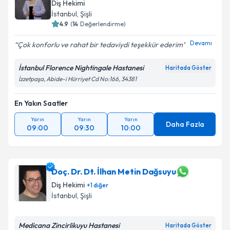
Diş Hekimi
İstanbul
, Şişli
4.9
(
14
Değerlendirme)
Devamı
Çok konforlu ve rahat bir tedaviydi teşekkür ederim
İstanbul Florence Nightingale Hastanesi
Haritada Göster
İzzetpaşa, Abide-i Hürriyet Cd No:166, 34381
En Yakın Saatler
Yarın
Yarın
Yarın
Daha Fazla
09:00
09:30
10:00
Doç. Dr. Dt. İlhan Metin Dağsuyu
Diş Hekimi
+
1
diğer
İstanbul
, Şişli
Medicana Zincirlikuyu Hastanesi
Haritada Göster