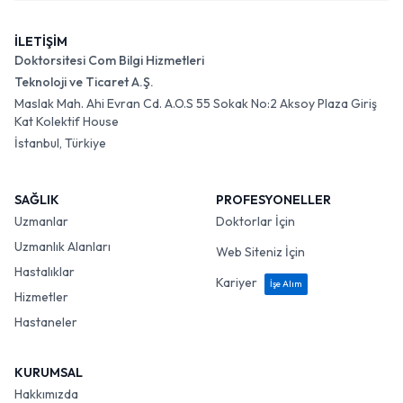
İLETİŞİM
Doktorsitesi Com Bilgi Hizmetleri
Teknoloji ve Ticaret A.Ş.
Maslak Mah. Ahi Evran Cd. A.O.S 55 Sokak No:2 Aksoy Plaza Giriş
Kat Kolektif House
İstanbul, Türkiye
SAĞLIK
PROFESYONELLER
Uzmanlar
Doktorlar İçin
Uzmanlık Alanları
Web Siteniz İçin
Hastalıklar
Kariyer
İşe Alım
Hizmetler
Hastaneler
KURUMSAL
Hakkımızda