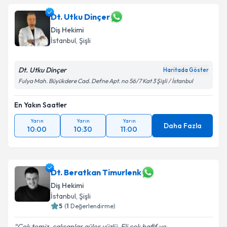
Dt. Utku Dinçer
Diş Hekimi
İstanbul
, Şişli
Dt. Utku Dinçer
Haritada Göster
Fulya Mah. Büyükdere Cad. Defne Apt. no 56/7 Kat 3 Şişli / İstanbul
En Yakın Saatler
Yarın
Yarın
Yarın
Daha Fazla
10:00
10:30
11:00
Dt. Beratkan Timurlenk
Diş Hekimi
İstanbul
, Şişli
5
(
1
Değerlendirme)
Çok temiz, çalışanlar güler yüzlü. Eli çok hafif ve