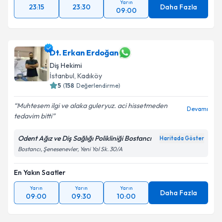
Yarın
23:15
23:30
Daha Fazla
09:00
Dt. Erkan Erdoğan
Diş Hekimi
İstanbul
, Kadıköy
5
(
158
Değerlendirme)
Muhtesem ilgi ve alaka guleryuz. aci hissetmeden
Devamı
tedavim bitti
Odent Ağız ve Diş Sağlığı Polikliniği Bostancı
Haritada Göster
Bostancı, Şenesenevler, Yeni Yol Sk. 30/A
En Yakın Saatler
Yarın
Yarın
Yarın
Daha Fazla
09:00
09:30
10:00