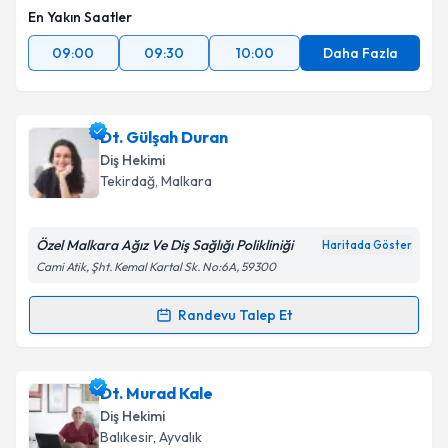
En Yakın Saatler
09:00
09:30
10:00
Daha Fazla
Dt. Gülşah Duran
Diş Hekimi
Tekirdağ
, Malkara
Özel Malkara Ağız Ve Diş Sağlığı Polikliniği
Haritada Göster
Cami Atik, Şht. Kemal Kartal Sk. No:6A, 59300
Randevu Talep Et
Randevu Takvimi Talebi
Dt. Gülşah Duran
için randevu takvimi talebi
Dt. Murad Kale
oluşturun. Size bu uzmandan randevu almanız için bir
Diş Hekimi
takvim hazırlandığında e-posta ile bilgilendireceğiz.
Balıkesir
, Ayvalık