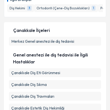
takvim hazırlandığında e-posta ile bilgilendireceğiz.
Diş Hekimi
Ortodonti (Çene-Diş Bozuklukları)
Period
3
1
E-posta Adresiniz
Çanakkale İlçeleri
Kişisel verilerimin işlenmesine ilişkin
Aydınlatma
Merkez
Metni
Genel anestezi ile diş tedavisi
'ni okudum ve kişisel verilerimin belirtilen
kapsamda işlenmesini kabul ediyorum.
Genel anestezi ile diş tedavisi ile İlgili
Takvim Talebini Gönder
Hastalıklar
Çanakkale Diş Eti Görünmesi
Çanakkale Diş Sıkma
Çanakkale Diş Travmaları
Çanakkale Estetik Diş Hekimliği