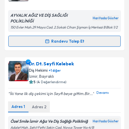
E-posta Adresiniz
AYVALIK AĞIZ VE DİŞ SAĞLIĞI
Haritada Göster
POLİKLİNİĞİ
150 Evler Mah.29 Mayıs Cad. 2.Sokak Cihan Şişman İş Merkezi B Blok 1/2
Kişisel verilerimin işlenmesine ilişkin
Aydınlatma
Metni
'ni okudum ve kişisel verilerimin belirtilen
Randevu Talep Et
Randevu Takvimi Talebi
kapsamda işlenmesini kabul ediyorum.
Dt. Murad Kale
için randevu takvimi talebi oluşturun.
Dr. Dt. Seyfi Kelebek
Takvim Talebini Gönder
Size bu uzmandan randevu almanız için bir takvim
Diş Hekimi
+
1
diğer
hazırlandığında e-posta ile bilgilendireceğiz.
İzmir
, Bayraklı
5
(
4
Değerlendirme)
E-posta Adresiniz
Devamı
İki tane lik diş çekimi için Seyfi beye gittim.Bir...
Adres
1
Adres
2
Kişisel verilerimin işlenmesine ilişkin
Aydınlatma
Metni
'ni okudum ve kişisel verilerimin belirtilen
Özel Smile İzmir Ağız Ve Diş Sağlığı Polikliniğ
Haritada Göster
kapsamda işlenmesini kabul ediyorum.
Adalet Mah. Şehit Fethi Sekin Cad. Novus Tower No:4/B