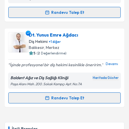
Randevu Talep Et
Randevu Takvimi Talebi
Takvim Talebini Gönder
Dr. Dt. Seyfi Kelebek
için randevu takvimi talebi
Dt. Yunus Emre Ağdacı
oluşturun. Size bu uzmandan randevu almanız için bir
Diş Hekimi
+
1
diğer
takvim hazırlandığında e-posta ile bilgilendireceğiz.
Balıkesir
, Merkez
5
(
2
Değerlendirme)
E-posta Adresiniz
Devamı
İşinde profesyonel bir diş hekimi kesinlikle öneririm.
Baldent Ağız ve Diş Sağlığı Kliniği
Haritada Göster
Paşa Alanı Mah. 200. Sokak Kampçı Apt. No:7A
Kişisel verilerimin işlenmesine ilişkin
Aydınlatma
Metni
'ni okudum ve kişisel verilerimin belirtilen
kapsamda işlenmesini kabul ediyorum.
Randevu Talep Et
Randevu Takvimi Talebi
Takvim Talebini Gönder
Dt. Yunus Emre Ağdacı
için randevu takvimi talebi
oluşturun. Size bu uzmandan randevu almanız için bir
İlgili Branşlar