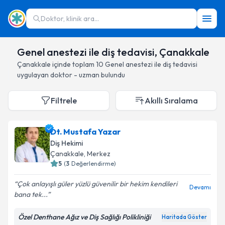
Doktor, klinik ara...
Genel anestezi ile diş tedavisi, Çanakkale
Çanakkale
içinde toplam
10
Genel anestezi ile diş tedavisi
uygulayan doktor - uzman bulundu
Filtrele
Akıllı Sıralama
Dt. Mustafa Yazar
Diş Hekimi
Çanakkale
, Merkez
5
(
3
Değerlendirme)
Çok anlayışlı güler yüzlü güvenilir bir hekim kendileri
Devamı
bana tek...
Özel Denthane Ağız ve Diş Sağlığı Polikliniği
Haritada Göster