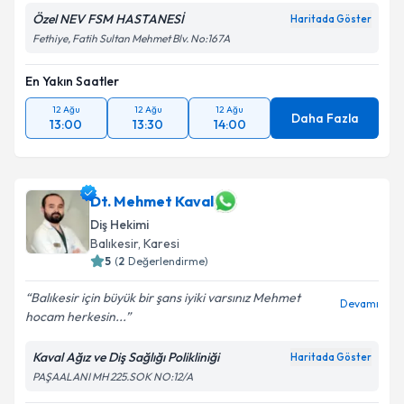
Özel NEV FSM HASTANESİ
Haritada Göster
Fethiye, Fatih Sultan Mehmet Blv. No:167A
En Yakın Saatler
12 Ağu
12 Ağu
12 Ağu
Daha Fazla
13:00
13:30
14:00
Dt. Mehmet Kaval
Diş Hekimi
Balıkesir
, Karesi
5
(
2
Değerlendirme)
Balıkesir için büyük bir şans iyiki varsınız Mehmet
Devamı
hocam herkesin...
Kaval Ağız ve Diş Sağlığı Polikliniği
Haritada Göster
PAŞAALANI MH 225.SOK NO:12/A