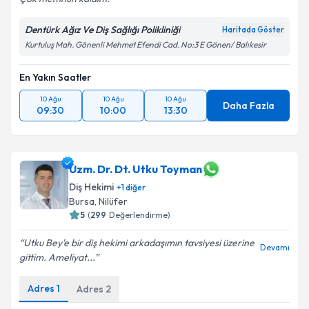
Kişisel verilerimin işlenmesine ilişkin
Aydınlatma
Metni
'ni okudum ve kişisel verilerimin belirtilen
kapsamda işlenmesini kabul ediyorum.
Dentürk Ağız Ve Diş Sağlığı Polikliniği
Haritada Göster
Kurtuluş Mah. Gönenli Mehmet Efendi Cad. No:3 E Gönen/ Balıkesir
Takvim Talebini Gönder
En Yakın Saatler
10 Ağu
10 Ağu
10 Ağu
Daha Fazla
09:30
10:00
13:30
Uzm. Dr. Dt. Utku Toyman
Diş Hekimi
+
1
diğer
Bursa
, Nilüfer
5
(
299
Değerlendirme)
Utku Bey'e bir diş hekimi arkadaşımın tavsiyesi üzerine
Devamı
gittim. Ameliyat...
Adres
1
Adres
2