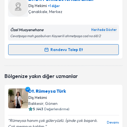
talebi oluşturun. Size bu uzmandan randevu almanız
Diş Hekimi
+
1
diğer
için bir takvim hazırlandığında e-posta ile
Çanakkale
, Merkez
bilgilendireceğiz.
E-posta Adresiniz
Özel Muayenehane
Haritada Göster
Cevatpaşa mah gazibulvarı Kayserili ahmetpaşa cad no:68/2
Randevu Talep Et
Randevu Takvimi Talebi
Kişisel verilerimin işlenmesine ilişkin
Aydınlatma
Metni
'ni okudum ve kişisel verilerimin belirtilen
kapsamda işlenmesini kabul ediyorum.
Dr. Dt. Fatma Betül Kahraman
için randevu takvimi
Bölgenize yakın diğer uzmanlar
talebi oluşturun. Size bu uzmandan randevu almanız
için bir takvim hazırlandığında e-posta ile
Takvim Talebini Gönder
bilgilendireceğiz.
Dt. Rümeysa Türk
Diş Hekimi
E-posta Adresiniz
Balıkesir
, Gönen
5
(
443
Değerlendirme)
Rümeysa hanım çok güleryüzlü. İşinde çok başarılı.
Devamı
Çok memnun kaldım.