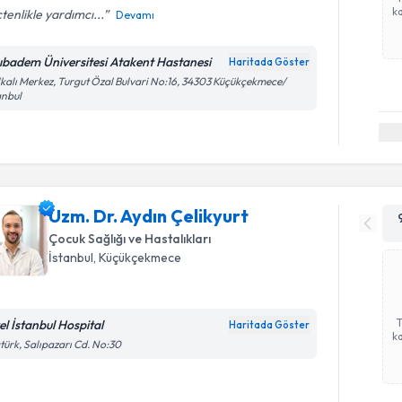
ka
çtenlikle yardımcı...
Devamı
ıbadem Üniversitesi Atakent Hastanesi
Haritada Göster
kalı Merkez, Turgut Özal Bulvari No:16, 34303 Küçükçekmece/
anbul
Uzm. Dr. Aydın Çelikyurt
Çocuk Sağlığı ve Hastalıkları
İstanbul
, Küçükçekmece
el İstanbul Hospital
Haritada Göster
ka
türk, Salıpazarı Cd. No:30