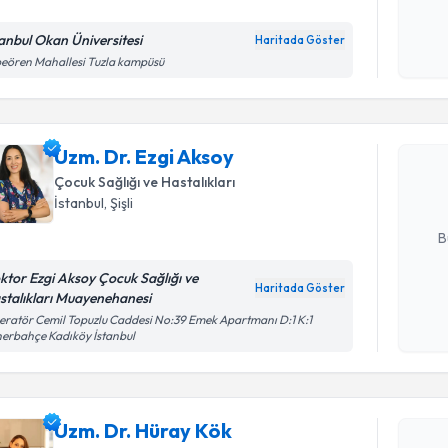
tanbul Okan Üniversitesi
Haritada Göster
Kişisel
eören Mahallesi Tuzla kampüsü
Randevu T
okudum
işlenm
Uzm. Dr. 
bu uzmandan
Uzm. Dr. Ezgi Aksoy
posta ile bi
Çocuk Sağlığı ve Hastalıkları
İstanbul
, Şişli
E-posta Ad
B
ktor Ezgi Aksoy Çocuk Sağlığı ve
Haritada Göster
stalıkları Muayenehanesi
Kişisel
Randevu T
ratör Cemil Topuzlu Caddesi No:39 Emek Apartmanı D:1 K:1
okudum
erbahçe Kadıköy İstanbul
işlenm
Uzm. Dr. 
bu uzmandan
Uzm. Dr. Hüray Kök
posta ile bi