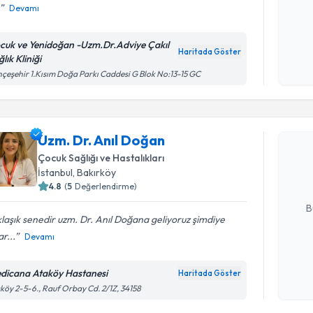
Devamı
Kişisel
cuk ve Yenidoğan -Uzm.Dr.Adviye Çakıl
okudum
Haritada Göster
lık Kliniği
işlenm
çeşehir 1.Kısım Doğa Parkı Caddesi G Blok No:13-15 GC
Randevu T
Uzm. Dr. 
Uzm. Dr. Anıl Doğan
bu uzmandan
Çocuk Sağlığı ve Hastalıkları
posta ile bi
İstanbul
, Bakırköy
4.8
(
5
Değerlendirme)
E-posta Ad
B
laşık senedir uzm. Dr. Anıl Doğana geliyoruz şimdiye
r...
Devamı
Kişisel
okudum
dicana Ataköy Hastanesi
Haritada Göster
işlenm
köy 2-5-6., Rauf Orbay Cd. 2/1Z, 34158
Randevu T