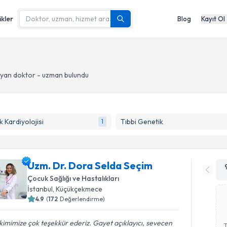
ikler
Blog
Kayıt Ol
yan doktor - uzman bulundu
 Kardiyolojisi
Tıbbi Genetik
1
Uzm. Dr. Dora Selda Seçim
Çocuk Sağlığı ve Hastalıkları
İstanbul
, Küçükçekmece
4.9
(
172
Değerlendirme)
imimize çok teşekkür ederiz. Gayet açıklayıcı, sevecen