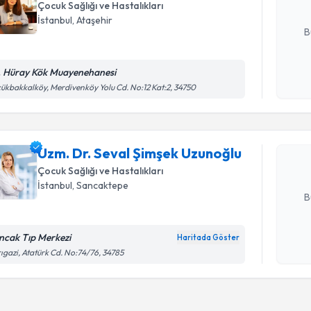
Çocuk Sağlığı ve Hastalıkları
E-posta Ad
İstanbul
, Ataşehir
B
. Hüray Kök Muayenehanesi
Randevu T
Kişisel
ükbakkalköy, Merdivenköy Yolu Cd. No:12 Kat:2, 34750
okudum
işlenm
Uzm. Dr. 
oluşturun. 
Uzm. Dr. Seval Şimşek Uzunoğlu
hazırlandığ
Çocuk Sağlığı ve Hastalıkları
E-posta Ad
İstanbul
, Sancaktepe
B
ncak Tıp Merkezi
Haritada Göster
Kişisel
ıgazi, Atatürk Cd. No:74/76, 34785
okudum
işlenm