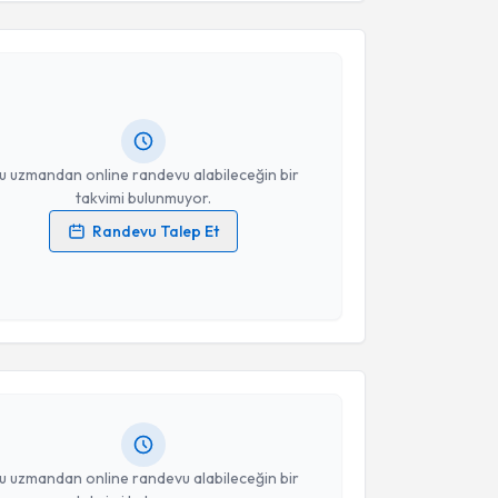
Takvim Talebini Gönder
Özlem Erkan Işık
için randevu takvimi talebi
Size bu uzmandan randevu almanız için bir takvim
ında e-posta ile bilgilendireceğiz.
resiniz
u uzmandan online randevu alabileceğin bir
takvimi bulunmuyor.
Randevu Talep Et
 verilerimin işlenmesine ilişkin
Aydınlatma Metni
'ni
 ve kişisel verilerimin belirtilen kapsamda
akvimi Talebi
esini kabul ediyorum.
Hasan Tahsin Tola
için randevu takvimi talebi
Takvim Talebini Gönder
Size bu uzmandan randevu almanız için bir takvim
ında e-posta ile bilgilendireceğiz.
resiniz
u uzmandan online randevu alabileceğin bir