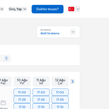
Giriş Yap
Doktor musun?
Sıralama
Akıllı Sıralama
1
9 Ağu
10 Ağu
11 Ağu
12 Ağu
Paz
Pzt
Sal
Çar
17:00
17:00
17:00
17:05
17:05
17:05
17:10
17:10
17:10
Takvim