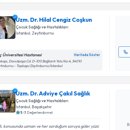
Uzm. Dr. H
oluşturun. 
Uzm. Dr. Hilal Cengiz Coşkun
hazırlandığ
Çocuk Sağlığı ve Hastalıkları
E-posta Ad
İstanbul
, Zeytinburnu
ç Üniversitesi Hastanesi
Haritada Göster
Kişisel
kapı, Davutpaşa Cd. D-100 Bağlantı Yolu No:4, 34010
tinburnu - Topkapı/Zeytinburnu/İstanbul
okudum
işlenm
Randevu T
Uzm. Dr. Adviye Çakıl Sağlık
Uzm. Dr. A
oluşturun. 
Çocuk Sağlığı ve Hastalıkları
hazırlandığ
İstanbul
, Başakşehir
5
(
1
Değerlendirme)
E-posta Ad
B
ili, konusunda uzman ve her sorduğum soruya güler yüzü