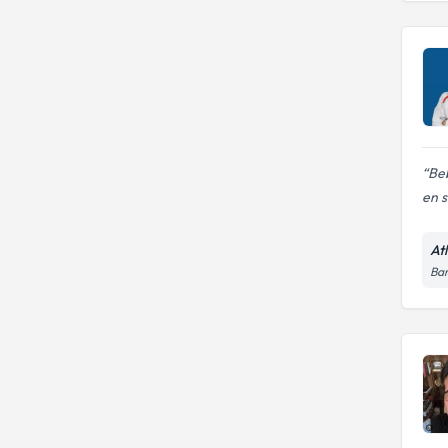
Be
en s
At
Bar