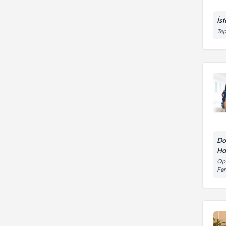
İs
Tep
Do
Ha
Ope
Fen