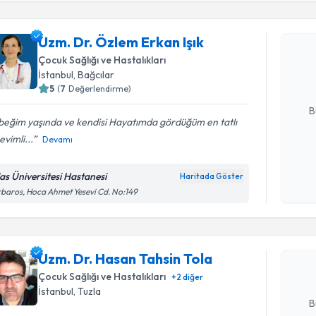
Uzm. Dr. 
Uzm. Dr. Özlem Erkan Işık
oluşturun. 
Çocuk Sağlığı ve Hastalıkları
hazırlandığ
İstanbul
, Bağcılar
5
(
7
Değerlendirme)
E-posta Ad
B
beğim yaşında ve kendisi Hayatımda gördüğüm en tatlı
evimli...
Devamı
Kişisel
okudum
las Üniversitesi Hastanesi
Haritada Göster
Randevu T
işlenm
baros, Hoca Ahmet Yesevi Cd. No:149
Uzm. Dr. 
oluşturun. 
Uzm. Dr. Hasan Tahsin Tola
hazırlandığ
Çocuk Sağlığı ve Hastalıkları
+
2
diğer
E-posta Ad
İstanbul
, Tuzla
B