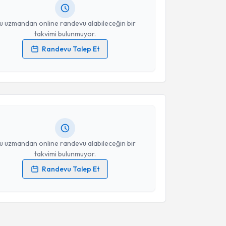
resiniz
u uzmandan online randevu alabileceğin bir
takvimi bulunmuyor.
Randevu Talep Et
akvimi Talebi
 verilerimin işlenmesine ilişkin
Aydınlatma Metni
'ni
 ve kişisel verilerimin belirtilen kapsamda
esini kabul ediyorum.
Seval Şimşek Uzunoğlu
için randevu takvimi talebi
Size bu uzmandan randevu almanız için bir takvim
ında e-posta ile bilgilendireceğiz.
Takvim Talebini Gönder
resiniz
u uzmandan online randevu alabileceğin bir
takvimi bulunmuyor.
Randevu Talep Et
 verilerimin işlenmesine ilişkin
Aydınlatma Metni
'ni
 ve kişisel verilerimin belirtilen kapsamda
esini kabul ediyorum.