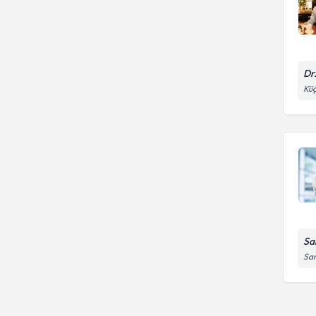
Dr
Küç
Sa
Sar