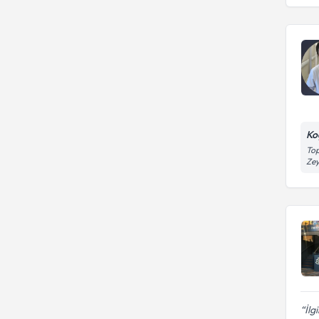
Fakültesi
Fakültesi
Çanakkale 18 Mart Üniversitesi
Tıp Fakültesi
Ko
Top
Zey
İlg