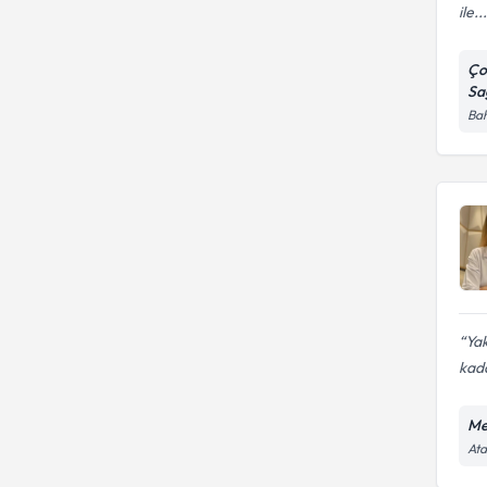
ile...
Ço
Sağ
Bah
Yak
kada
Me
Ata