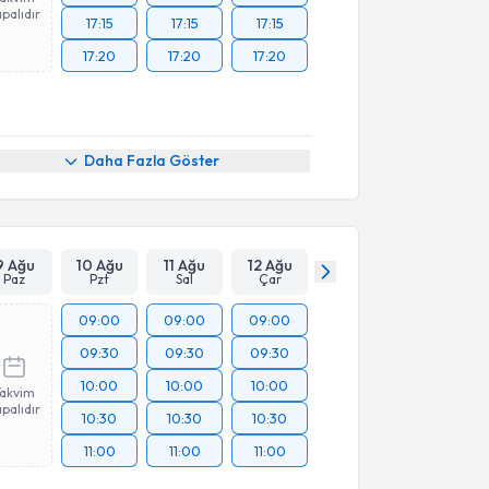
palıdır
17:15
17:15
17:15
17:20
17:20
17:20
Daha Fazla Göster
9 Ağu
10 Ağu
11 Ağu
12 Ağu
Paz
Pzt
Sal
Çar
09:00
09:00
09:00
09:30
09:30
09:30
10:00
10:00
10:00
Takvim
palıdır
10:30
10:30
10:30
11:00
11:00
11:00