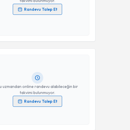
takvimi bulunmuyor.
Randevu Talep Et
 verilerimin işlenmesine ilişkin
Aydınlatma Metni
'ni
 ve kişisel verilerimin belirtilen kapsamda
esini kabul ediyorum.
akvimi Talebi
Takvim Talebini Gönder
Anıl Doğan
için randevu takvimi talebi oluşturun. Size
 randevu almanız için bir takvim hazırlandığında e-
lgilendireceğiz.
resiniz
u uzmandan online randevu alabileceğin bir
takvimi bulunmuyor.
Randevu Talep Et
 verilerimin işlenmesine ilişkin
Aydınlatma Metni
'ni
 ve kişisel verilerimin belirtilen kapsamda
esini kabul ediyorum.
akvimi Talebi