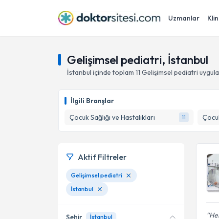
Uzmanlar
Klin
Gelişimsel pediatri, İstanbul
İstanbul
içinde toplam
11
Gelişimsel pediatri
uygula
İlgili Branşlar
Çocuk Sağlığı ve Hastalıkları
Çocuk
11
Aktif Filtreler
Gelişimsel pediatri
İstanbul
Hek
Şehir
İstanbul