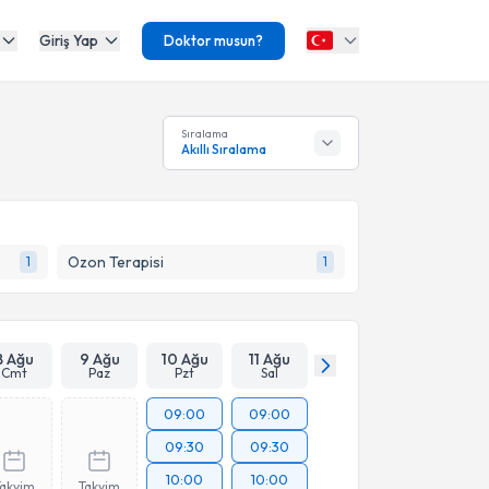
Giriş Yap
Doktor musun?
Sıralama
Akıllı Sıralama
Ozon Terapisi
1
1
8 Ağu
9 Ağu
10 Ağu
11 Ağu
Cmt
Paz
Pzt
Sal
09:00
09:00
09:30
09:30
10:00
10:00
Takvim
Takvim