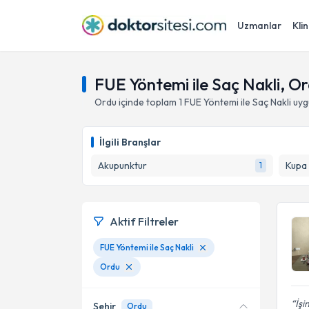
Uzmanlar
Klin
FUE Yöntemi ile Saç Nakli, O
Ordu
içinde toplam
1
FUE Yöntemi ile Saç Nakli
uyg
İlgili Branşlar
Akupunktur
Kupa
1
Aktif Filtreler
FUE Yöntemi ile Saç Nakli
Ordu
İşi
Şehir
Ordu