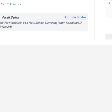
ka
tik...
Devamı
. Vecdi Bekar
Haritada Göster
inevler Mahallesi, 666 Nolu Sokak, Demirtaş Platin Konakları D
k No: 2/B